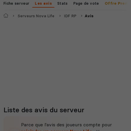
Fiche serveur
Stats
Page de vote
Les avis
Offre Premi
Accueil
Serveurs Nova Life
IDF RP
Avis
Myth of Empires
Enshrouded
Voir tous les
jeux disponibles
Liste des avis du serveur
Parce que l'avis des joueurs compte pour