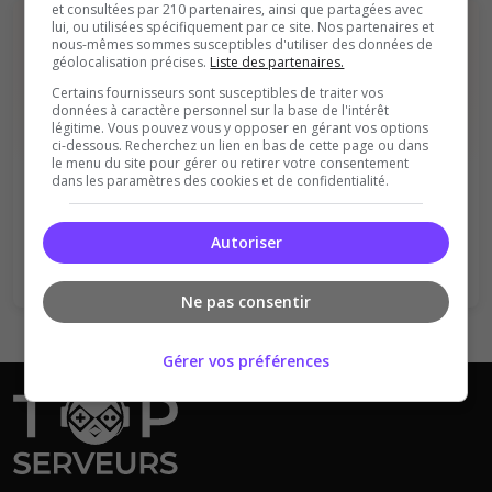
et consultées par 210 partenaires, ainsi que partagées avec
lui, ou utilisées spécifiquement par ce site. Nos partenaires et
nous-mêmes sommes susceptibles d'utiliser des données de
géolocalisation précises.
Liste des partenaires.
Certains fournisseurs sont susceptibles de traiter vos
données à caractère personnel sur la base de l'intérêt
légitime. Vous pouvez vous y opposer en gérant vos options
ci-dessous. Recherchez un lien en bas de cette page ou dans
Vous devez être connecté pour ajouter
le menu du site pour gérer ou retirer votre consentement
un avis sur ce serveur !
dans les paramètres des cookies et de confidentialité.
Se connecter
S'inscrire
Autoriser
Ne pas consentir
Gérer vos préférences