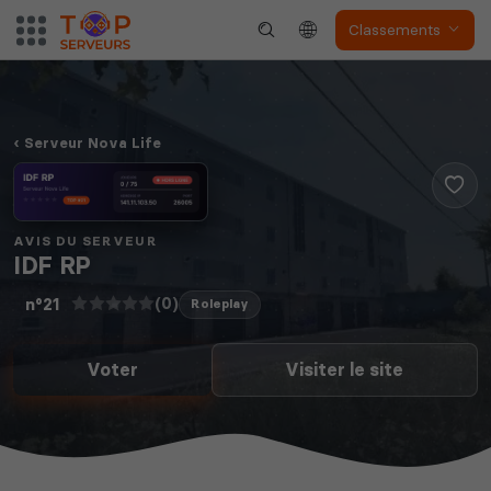
Classements
The Front
Atlas
Serveur Nova Life
AVIS DU SERVEUR
Dune Awakening
Empyrion
IDF RP
(0)
n°21
Roleplay
Voter
Visiter le site
Neverwinter
Squad
Nights