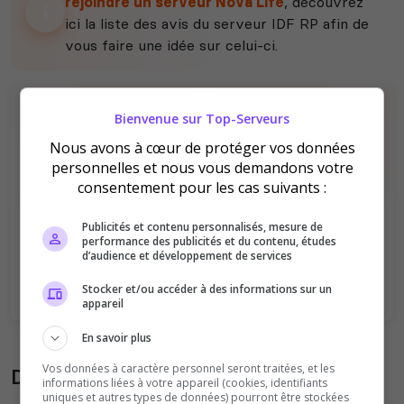
rejoindre un serveur Nova Life
, découvrez
ici la liste des avis du serveur IDF RP afin de
vous faire une idée sur celui-ci.
Bienvenue sur Top-Serveurs
Nous avons à cœur de protéger vos données
personnelles et nous vous demandons votre
consentement pour les cas suivants :
Il n'y a pas encore d'avis sur ce serveur.
Publicités et contenu personnalisés, mesure de
Qualité
Staff du serveur
performance des publicités et du contenu, études
d’audience et développement de services
Ambiance
Disponibilité
Stocker et/ou accéder à des informations sur un
appareil
En savoir plus
Vos données à caractère personnel seront traitées, et les
Donner son avis sur le serveur
informations liées à votre appareil (cookies, identifiants
uniques et autres types de données) pourront être stockées