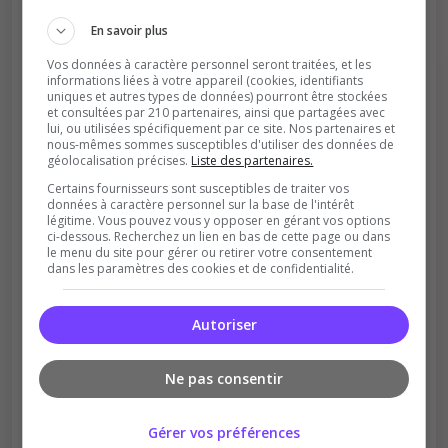
En savoir plus
Vos données à caractère personnel seront traitées, et les
informations liées à votre appareil (cookies, identifiants
uniques et autres types de données) pourront être stockées
et consultées par 210 partenaires, ainsi que partagées avec
lui, ou utilisées spécifiquement par ce site. Nos partenaires et
nous-mêmes sommes susceptibles d'utiliser des données de
géolocalisation précises.
Liste des partenaires.
Soutient la communauté
Certains fournisseurs sont susceptibles de traiter vos
Plus de visibilité = plus de joueurs
données à caractère personnel sur la base de l'intérêt
légitime. Vous pouvez vous y opposer en gérant vos options
ci-dessous. Recherchez un lien en bas de cette page ou dans
le menu du site pour gérer ou retirer votre consentement
dans les paramètres des cookies et de confidentialité.
Autoriser
Récompenses possibles
Ne pas consentir
Certains serveurs offrent des bonus aux
votants
Gérer vos préférences