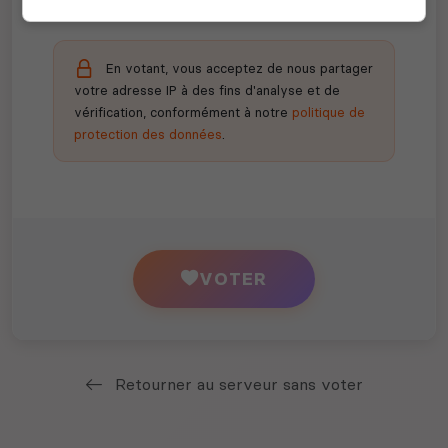
En votant, vous acceptez de nous partager
votre adresse IP à des fins d'analyse et de
vérification, conformément à notre
politique de
protection des données
.
VOTER
Retourner au serveur sans voter