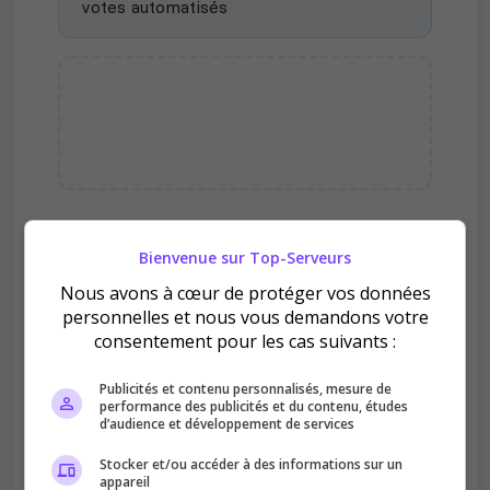
votes automatisés
Bienvenue sur Top-Serveurs
Pourquoi voter pour IDF RP ?
Nous avons à cœur de protéger vos données
personnelles et nous vous demandons votre
consentement pour les cas suivants :
Publicités et contenu personnalisés, mesure de
performance des publicités et du contenu, études
d’audience et développement de services
Améliore le classement
Stocker et/ou accéder à des informations sur un
Votre vote aide le serveur à monter dans le
appareil
classement