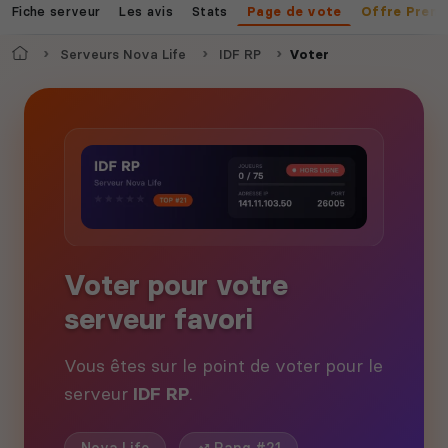
Fiche serveur
Les avis
Stats
Page de vote
Offre Prem
Accueil
Serveurs Nova Life
IDF RP
Voter
Voter pour votre
serveur favori
Vous êtes sur le point de voter pour le
serveur
IDF RP
.