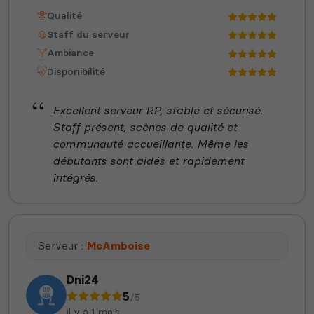
Qualité
Staff du serveur
Ambiance
Disponibilité
Excellent serveur RP, stable et sécurisé.
Staff présent, scènes de qualité et
communauté accueillante. Même les
débutants sont aidés et rapidement
intégrés.
Serveur :
McAmboise
Dni24
5
/5
il y a 1 mois