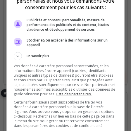
personnelles et nous vous demandons votre
votre destin ! Uniora RP vous offre une expérience
consentement pour les cas suivants :
roleplay immersive sur le serveur Nova Life, où
chaque personnage, chaque métier et chaque...
Publicités et contenu personnalisés, mesure de
performance des publicités et du contenu, études
d’audience et développement de services
0
33
votes
clics
Stocker et/ou accéder à des informations sur un
appareil
(0)
En savoir plus
100 Slots
Vos données à caractère personnel seront traitées, et les
informations liées à votre appareil (cookies, identifiants
uniques et autres types de données) pourront être stockées
Voir le serveur
Voter
et consultées par 210 partenaires, ainsi que partagées avec
lui, ou utilisées spécifiquement par ce site. Nos partenaires et
nous-mêmes sommes susceptibles d'utiliser des données de
#8
géolocalisation précises.
Liste des partenaires.
Certains fournisseurs sont susceptibles de traiter vos
données à caractère personnel sur la base de l'intérêt
légitime. Vous pouvez vous y opposer en gérant vos options
ci-dessous. Recherchez un lien en bas de cette page ou dans
le menu du site pour gérer ou retirer votre consentement
dans les paramètres des cookies et de confidentialité.