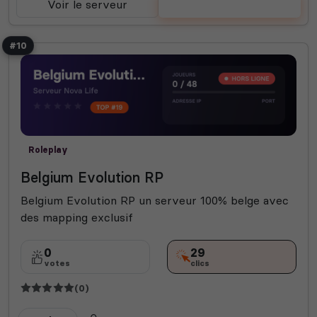
Voir le serveur
Voter
#10
Roleplay
Belgium Evolution RP
Belgium Evolution RP un serveur 100% belge avec
des mapping exclusif
0
29
votes
clics
(0)