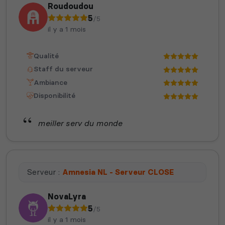
Roudoudou
5
/5
il y a 1 mois
Qualité
Staff du serveur
Ambiance
Disponibilité
meiller serv du monde
Serveur :
Amnesia NL - Serveur CLOSE
NovaLyra
5
/5
il y a 1 mois