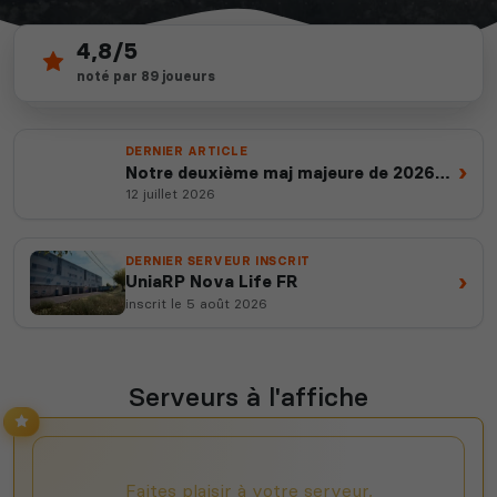
4,8/5
368
depuis 2012
noté par 89 joueurs
serveurs actifs
14 ans d'expertise
DERNIER ARTICLE
›
Notre deuxième maj majeure de 2026
est en ligne
12 juillet 2026
DERNIER SERVEUR INSCRIT
›
UniaRP Nova Life FR
inscrit le 5 août 2026
Serveurs à l'affiche
Faites plaisir à votre serveur,