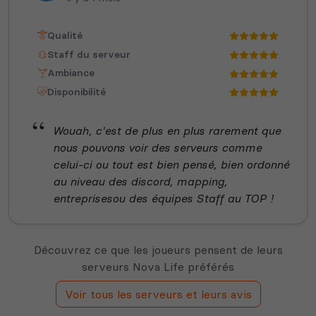
Qualité
Staff du serveur
Ambiance
Disponibilité
Wouah, c'est de plus en plus rarement que
nous pouvons voir des serveurs comme
celui-ci ou tout est bien pensé, bien ordonné
au niveau des discord, mapping,
entreprisesou des équipes Staff au TOP !
Découvrez ce que les joueurs pensent de leurs
serveurs Nova Life préférés
Voir tous les serveurs et leurs avis