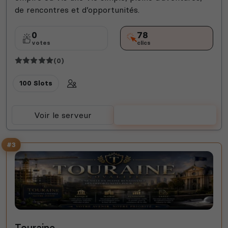
de rencontres et d’opportunités.
0
78
votes
clics
(0)
100 Slots
Voir le serveur
Voter
#3
Touraine