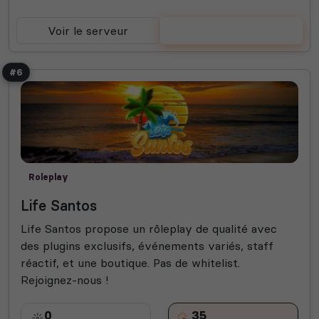
Voir le serveur
Voter
#6
Roleplay
Life Santos
Life Santos propose un rôleplay de qualité avec
des plugins exclusifs, événements variés, staff
réactif, et une boutique. Pas de whitelist.
Rejoignez-nous !
0
35