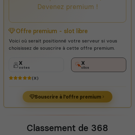
Devenez premium !
Offre premium - slot libre
Voici où serait positionné votre serveur si vous
choisissez de souscrire à cette offre premium.
X
X
votes
clics
(X)
Souscrire à l'offre premium
Classement de 368