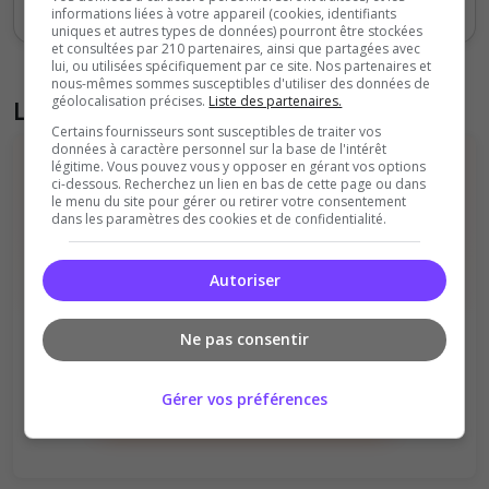
informations liées à votre appareil (cookies, identifiants
uniques et autres types de données) pourront être stockées
et consultées par 210 partenaires, ainsi que partagées avec
lui, ou utilisées spécifiquement par ce site. Nos partenaires et
nous-mêmes sommes susceptibles d'utiliser des données de
géolocalisation précises.
Liste des partenaires.
Liste des avis du serveur
Certains fournisseurs sont susceptibles de traiter vos
données à caractère personnel sur la base de l'intérêt
légitime. Vous pouvez vous y opposer en gérant vos options
ci-dessous. Recherchez un lien en bas de cette page ou dans
le menu du site pour gérer ou retirer votre consentement
dans les paramètres des cookies et de confidentialité.
Autoriser
Il n'y a pas encore d'avis sur ce serveur.
Qualité
Staff du serveur
Ne pas consentir
Ambiance
Disponibilité
Donner le premier avis
Gérer vos préférences