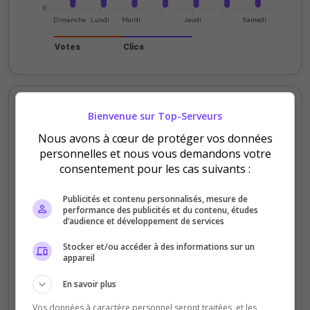
0
Dimanche
Lundi
Mardi
Jeudi
Samedi
Votes
Clics
Votes et clics mensuels
Bienvenue sur Top-Serveurs
Nous avons à cœur de protéger vos données
200
personnelles et nous vous demandons votre
consentement pour les cas suivants :
150
Publicités et contenu personnalisés, mesure de
100
performance des publicités et du contenu, études
d’audience et développement de services
50
Stocker et/ou accéder à des informations sur un
appareil
0
En savoir plus
Sept
Oct
Nov
Déc
Jan
Fév
Mars
Avr
Mai
Juil
Vos données à caractère personnel seront traitées, et les
Votes
Clics