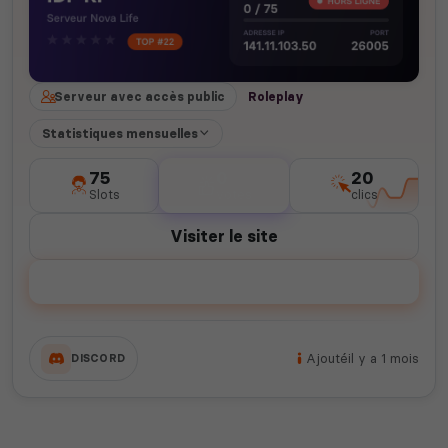
Serveur avec accès public
Roleplay
Statistiques mensuelles
75
0
20
Slots
votes
clics
Visiter le site
Voter
Ajouté
il y a 1 mois
DISCORD