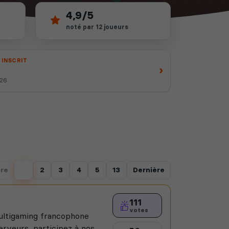
4,9/5
noté par 12 joueurs
 INSCRIT
›
026
re
1
2
3
4
5
13
Dernière
111
votes
ltigaming francophone
erveurs, participez à nos