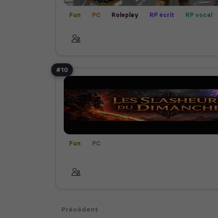
Fun
PC
Roleplay
RP écrit
RP vocal
#10
Fun
PC
Précédent