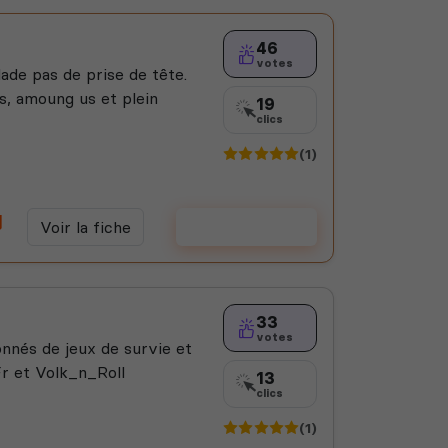
46
votes
lade pas de prise de tête.
s, amoung us et plein
19
clics
(1)
Voir la fiche
Voter
33
votes
nnés de jeux de survie et
Fr et Volk_n_Roll
13
clics
(1)