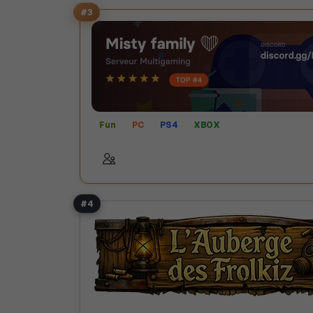
#3
Fun
PC
PS4
XBOX
#4