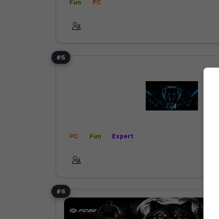
Fun
PC
#5
PC
Fun
Expert
#6