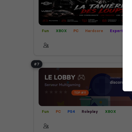
Fun
XBOX
PC
Hardcore
Expert
#7
Fun
PC
PS4
Roleplay
XBOX