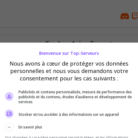
Fearless Aréna E-sport
Bienvenue sur Top-Serveurs
𝗙𝗲𝗮𝗿𝗹𝗲𝘀𝘀 𝗔𝗿é𝗻𝗮 #𝗙𝗦𝗔⚔ Structur
1901🎯 Un projet véritable , construit p
Nous avons à cœur de protéger vos données
que des résultats
personnelles et nous vous demandons votre
consentement pour les cas suivants :
Publicités et contenu personnalisés, mesure de performance des
publicités et du contenu, études d’audience et développement de
services
Stocker et/ou accéder à des informations sur un appareil
La tanière des Loups
En savoir plus
Communauté Francophone, nous jouons s
Vos données à caractère personnel seront traitées, et les informations