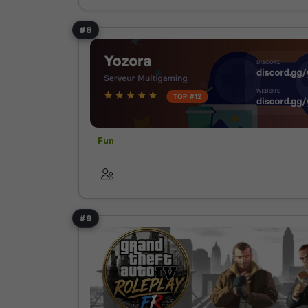
#8
Fun
#9