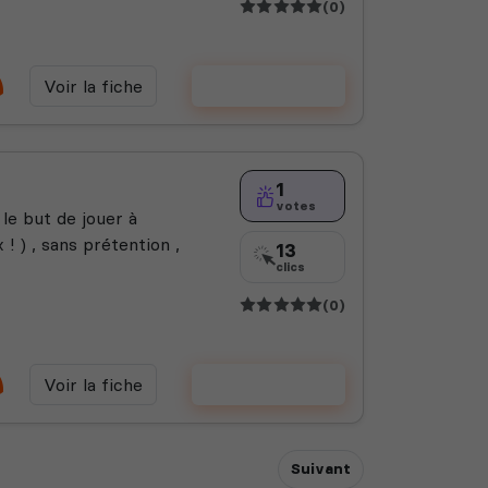
(0)
Voir la fiche
Voter
1
votes
le but de jouer à
 ! ) , sans prétention ,
13
clics
(0)
Voir la fiche
Voter
Suivant