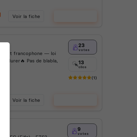
Voir la fiche
Voter
23
votes
e e-sport francophone — loi
our durer🔥 Pas de blabla,
13
clics
(1)
Voir la fiche
Voter
9
votes
ur FC (Fifa) - ETS2 -