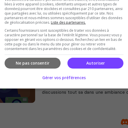
liées à votre appareil (cookies, identifiants uniques et autres types de
WRC - F1 - COD - Fishing Planet - Forza
données) pourront être stockées et consultées par 210 partenaires, ainsi
On rigole, on rage, on s'amuse et on é
que partagées avec lui, ou utilisées spécifiquement par ce site. Nos
partenaires et nous-mêmes sommes susceptibles d'utiliser des données
jeu...
de géolocalisation précises.
Liste des partenaires.
Certains fournisseurs sont susceptibles de traiter vos données à
caractère personnel sur la base de l'intérêt légitime. Vous pouvez vous y
opposer en gérant vos options ci-dessous. Recherchez un lien en bas de
cette page ou dans le menu du site pour gérer ou retirer votre
consentement dans les paramètres des cookies et de confidentialité.
Ne pas consentir
Autoriser
LE LOBBY 🎮
Gérer vos préférences
LE LOBBY est une communauté francop
passionnés de gaming, mangas, animés, f
discussions tout sa dans une ambiance c