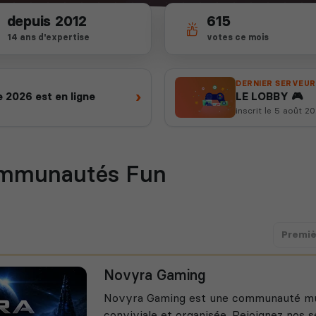
depuis 2012
615
14 ans d'expertise
votes ce mois
DERNIER SERVEUR
›
 2026 est en ligne
LE LOBBY 🎮
inscrit le 5 août 2
mmunautés Fun
Premiè
Novyra Gaming
Novyra Gaming est une communauté mu
conviviale et organisée. Rejoignez nos s