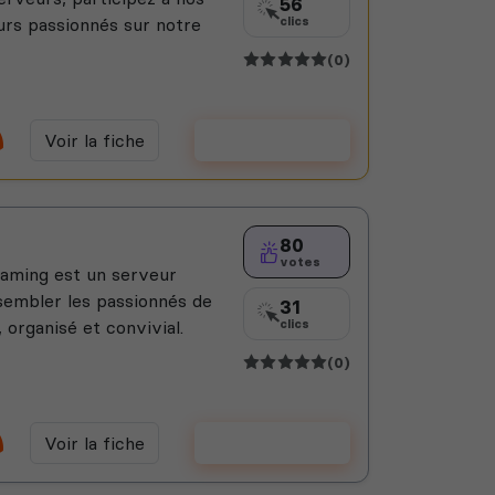
56
rs passionnés sur notre
clics
(0)
Voir la fiche
Voter
80
votes
aming est un serveur
embler les passionnés de
31
 organisé et convivial.
clics
(0)
Voir la fiche
Voter