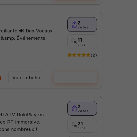
2
votes
eillante 🔊 Des Vocaux
ys &amp; Événements
11
clics
(2)
Voir la fiche
Voter
2
votes
GTA IV RolePlay en
nce RP immersive,
21
ndons nombreux !
clics