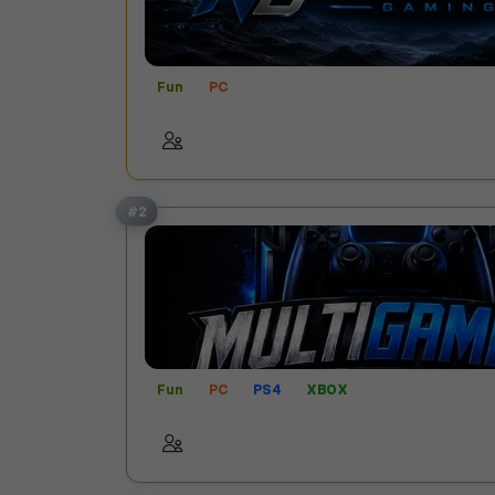
Fun
PC
#2
Fun
PC
PS4
XBOX