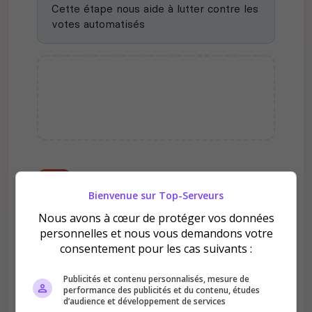
Cette étape nous aide à lutter contre les
votes automatisés
Pourquoi voter pour Misty
family ❤️ ?
Bienvenue sur Top-Serveurs
Nous avons à cœur de protéger vos données
personnelles et nous vous demandons votre
consentement pour les cas suivants :
Publicités et contenu personnalisés, mesure de
performance des publicités et du contenu, études
Améliore le classement
d’audience et développement de services