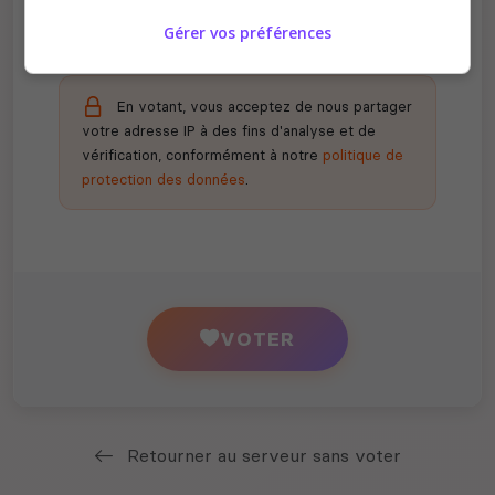
Gérer vos préférences
En votant, vous acceptez de nous partager
votre adresse IP à des fins d'analyse et de
vérification, conformément à notre
politique de
protection des données
.
VOTER
Retourner au serveur sans voter