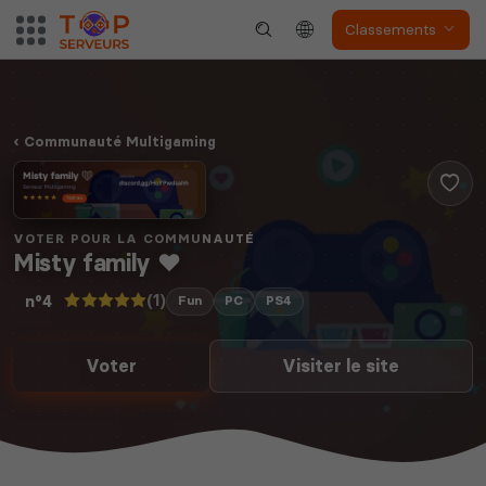
Classements
Communauté Multigaming
VOTER POUR LA COMMUNAUTÉ
Misty family ❤️
(1)
n°4
Fun
PC
PS4
Voter
Visiter le site