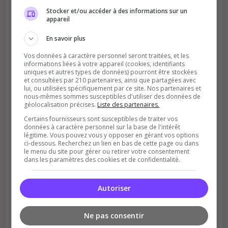
Votre vote aide le serveur à monter dans le
Stocker et/ou accéder à des informations sur un
classement
appareil
En savoir plus
Vos données à caractère personnel seront traitées, et les
informations liées à votre appareil (cookies, identifiants
uniques et autres types de données) pourront être stockées
et consultées par 210 partenaires, ainsi que partagées avec
lui, ou utilisées spécifiquement par ce site. Nos partenaires et
nous-mêmes sommes susceptibles d'utiliser des données de
Soutient la communauté
géolocalisation précises.
Liste des partenaires.
Plus de visibilité = plus de joueurs
Certains fournisseurs sont susceptibles de traiter vos
données à caractère personnel sur la base de l'intérêt
légitime. Vous pouvez vous y opposer en gérant vos options
ci-dessous. Recherchez un lien en bas de cette page ou dans
le menu du site pour gérer ou retirer votre consentement
dans les paramètres des cookies et de confidentialité.
Autoriser
Récompenses possibles
Certains serveurs offrent des bonus aux
Ne pas consentir
votants