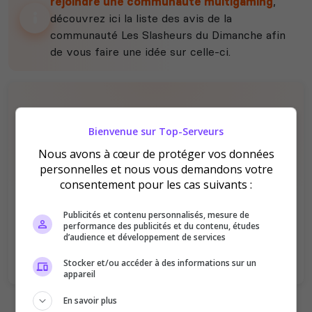
rejoindre une communauté multigaming
,
découvrez ici la liste des avis de la
communauté Les Slasheurs du Dimanche afin
de vous faire une idée sur celle-ci.
Bienvenue sur Top-Serveurs
Nous avons à cœur de protéger vos données
personnelles et nous vous demandons votre
Il n'y a pas encore d'avis sur cette
consentement pour les cas suivants :
communauté.
Publicités et contenu personnalisés, mesure de
Qualité
Staff du serveur
performance des publicités et du contenu, études
d’audience et développement de services
Ambiance
Disponibilité
Stocker et/ou accéder à des informations sur un
appareil
En savoir plus