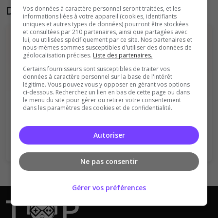
Donner son avis sur la communauté
Vos données à caractère personnel seront traitées, et les
informations liées à votre appareil (cookies, identifiants
uniques et autres types de données) pourront être stockées
et consultées par 210 partenaires, ainsi que partagées avec
lui, ou utilisées spécifiquement par ce site. Nos partenaires et
nous-mêmes sommes susceptibles d'utiliser des données de
géolocalisation précises.
Liste des partenaires.
Certains fournisseurs sont susceptibles de traiter vos
données à caractère personnel sur la base de l'intérêt
légitime. Vous pouvez vous y opposer en gérant vos options
Vous devez être connecté pour ajouter
ci-dessous. Recherchez un lien en bas de cette page ou dans
le menu du site pour gérer ou retirer votre consentement
un avis sur ce serveur !
dans les paramètres des cookies et de confidentialité.
Se connecter
S'inscrire
Autoriser
Ne pas consentir
Gérer vos préférences