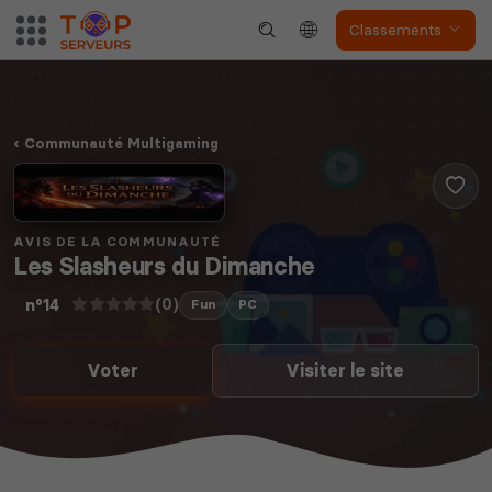
Classements
Dune Awakening
Empyrion
Communauté Multigaming
AVIS DE LA COMMUNAUTÉ
Les Slasheurs du Dimanche
Neverwinter
(0)
Squad
Nights
n°14
Fun
PC
Voter
Visiter le site
Myth of Empires
Enshrouded