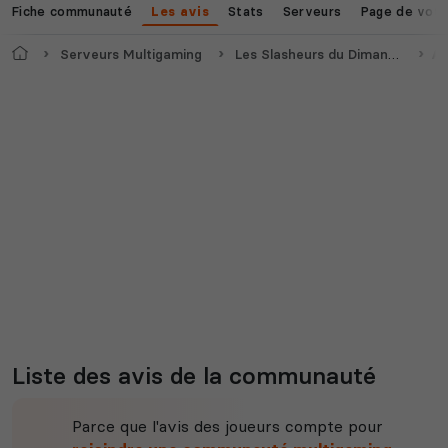
Fiche communauté
Stats
Serveurs
Page de vot
Les avis
Accueil
Serveurs Multigaming
Les Slasheurs du Dimanche
Av
Voir tous les
jeux disponibles
Liste des avis de la communauté
Parce que l'avis des joueurs compte pour