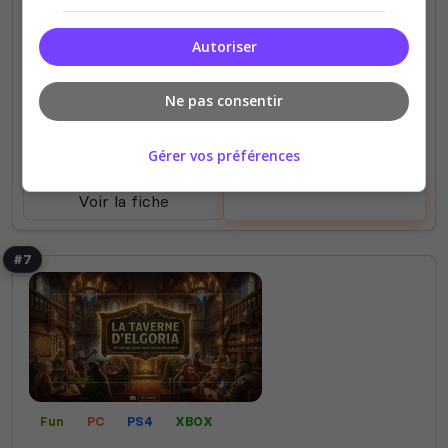
Partage et...
Autoriser
1
10
votes
clics
Ne pas consentir
(0)
Gérer vos préférences
Voir la fiche
Voter
#7
Fun
PC
PS4
XBOX