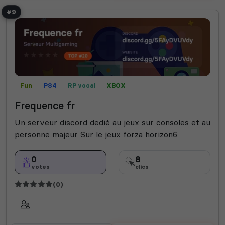
#9
Fun
PS4
RP vocal
XBOX
Frequence fr
Un serveur discord dedié au jeux sur consoles et au
personne majeur Sur le jeux forza horizon6
0
8
votes
clics
(0)