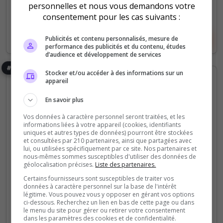
personnelles et nous vous demandons votre
consentement pour les cas suivants :
Voir la fiche
Voter
Publicités et contenu personnalisés, mesure de
performance des publicités et du contenu, études
d’audience et développement de services
#6
Stocker et/ou accéder à des informations sur un
appareil
En savoir plus
Vos données à caractère personnel seront traitées, et les
informations liées à votre appareil (cookies, identifiants
uniques et autres types de données) pourront être stockées
et consultées par 210 partenaires, ainsi que partagées avec
Expert
Fun
PC
PS4
XBOX
lui, ou utilisées spécifiquement par ce site. Nos partenaires et
nous-mêmes sommes susceptibles d'utiliser des données de
Fishing planet FR
géolocalisation précises.
Liste des partenaires.
Bonjour, ce discord à pour but de rassembler la
Certains fournisseurs sont susceptibles de traiter vos
données à caractère personnel sur la base de l'intérêt
communauté Francophone de Fishing planet et de
légitime. Vous pouvez vous y opposer en gérant vos options
pêcheurs à un endroit commun et agréable. -
ci-dessous. Recherchez un lien en bas de cette page ou dans
le menu du site pour gérer ou retirer votre consentement
Rrecherche de clubs -Giveaways -Conseils -
dans les paramètres des cookies et de confidentialité.