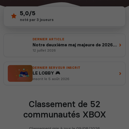
5,0/5
52
depuis 2012
noté par 3 joueurs
serveurs actifs
14 ans d'expertise
DERNIER ARTICLE
›
Notre deuxième maj majeure de 2026
est en ligne
12 juillet 2026
DERNIER SERVEUR INSCRIT
›
LE LOBBY 🎮
inscrit le 5 août 2026
Classement de 52
communautés XBOX
Classement mis à jour le
09/08/2026