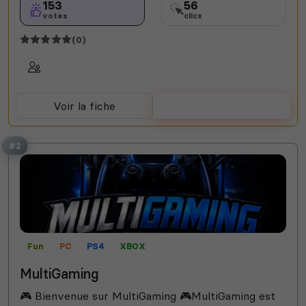
153
56
votes
clics
(0)
Voir la fiche
Voter
#2
Fun
PC
PS4
XBOX
MultiGaming
🎮 Bienvenue sur MultiGaming 🎮MultiGaming est