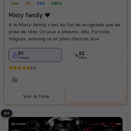
Fun
PC
PS4
XBOX
Misty family ❤️
A la Misty family c'est du fun de la rigolade pas de
prise de tête. On joue a phasmo, ddv, Fortnite,
fallguys, amoung us et plein d'autres jeux
51
22
votes
clics
(1)
Voir la fiche
Voter
#4