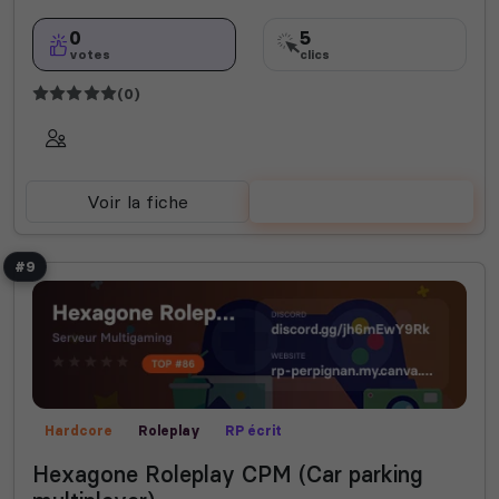
0
5
votes
clics
(0)
Voir la fiche
Voter
#9
Hardcore
Roleplay
RP écrit
Hexagone Roleplay CPM (Car parking