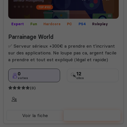
Expert
Fun
Hardcore
PC
PS4
Roleplay
RP écrit
RP vocal
XBOX
Parrainage World
✅️ Serveur sérieux +300€ a prendre en t'incrivant
sur des applications. Ne loupe pas ca, argent facile
a prendre et tout est expliqué (légal et rapide)
0
12
votes
clics
(0)
Voir la fiche
Voter