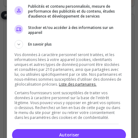
Publicités et contenu personnalisés, mesure de
performance des publicités et du contenu, études
#6
d’audience et développement de services
Stocker et/ou accéder à des informations sur un
appareil
En savoir plus
Vos données à caractère personnel seront traitées, et les
informations liées à votre appareil (cookies, identifiants
Expert
Fun
PC
PS4
Roleplay
RP écrit
uniques et autres types de données) pourront être stockées
RP vocal
XBOX
et consultées par 210 partenaires, ainsi que partagées avec
Urgence De Marseille Roleplay
lui, ou utilisées spécifiquement par ce site. Nos partenaires et
nous-mêmes sommes susceptibles d'utiliser des données de
https://discord.gg/ymnkRHspS6
géolocalisation précises.
Liste des partenaires.
Certains fournisseurs sont susceptibles de traiter vos
données à caractère personnel sur la base de l'intérêt
0
2
légitime. Vous pouvez vous y opposer en gérant vos options
votes
clics
ci-dessous. Recherchez un lien en bas de cette page ou dans
le menu du site pour gérer ou retirer votre consentement
(0)
dans les paramètres des cookies et de confidentialité.
Autoriser