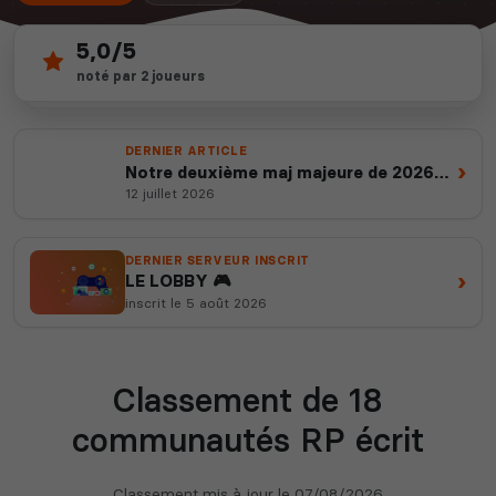
5,0/5
18
depuis 2012
noté par 2 joueurs
serveurs actifs
14 ans d'expertise
DERNIER ARTICLE
›
Notre deuxième maj majeure de 2026
est en ligne
12 juillet 2026
DERNIER SERVEUR INSCRIT
›
LE LOBBY 🎮
inscrit le 5 août 2026
Classement de 18
communautés RP écrit
Classement mis à jour le
07/08/2026