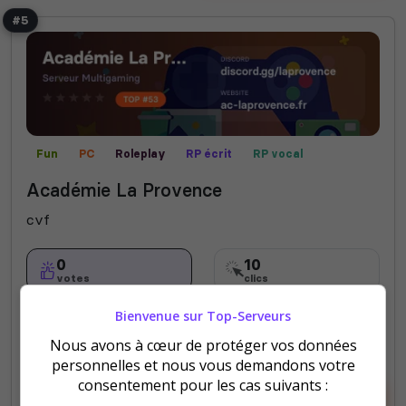
#5
Fun
PC
Roleplay
RP écrit
RP vocal
Académie La Provence
cvf
0
10
votes
clics
(0)
Bienvenue sur Top-Serveurs
Nous avons à cœur de protéger vos données
personnelles et nous vous demandons votre
consentement pour les cas suivants :
Voir la fiche
Voter