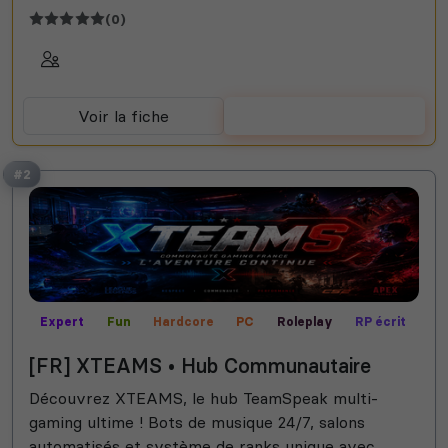
(0)
Voir la fiche
Voter
#2
Expert
Fun
Hardcore
PC
Roleplay
RP écrit
RP vocal
[FR] XTEAMS • Hub Communautaire
Découvrez XTEAMS, le hub TeamSpeak multi-
gaming ultime ! Bots de musique 24/7, salons
automatisés et système de ranks unique avec