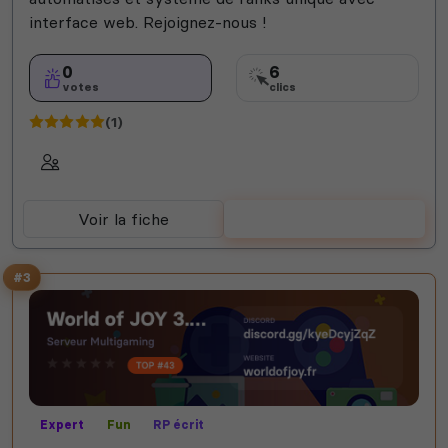
interface web. Rejoignez-nous !
0
6
votes
clics
(1)
Voir la fiche
Voter
#3
Expert
Fun
RP écrit