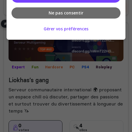
Voir la fiche
Voter
Ne pas consentir
#7
Gérer vos préférences
Expert
Fun
Hardcore
PC
PS4
Roleplay
RP écrit
RP vocal
XBOX
Liokhas’s gang
Serveur communautaire international 🌍 proposant
un espace chill où discuter, partager des passions
et surtout trouver du divertissement à longueur de
temps 🦄
0
4
votes
clics