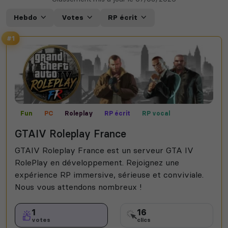
Hebdo
Votes
RP écrit
#1
Fun
PC
Roleplay
RP écrit
RP vocal
GTAIV Roleplay France
GTAIV Roleplay France est un serveur GTA IV
RolePlay en développement. Rejoignez une
expérience RP immersive, sérieuse et conviviale.
Nous vous attendons nombreux !
1
16
votes
clics