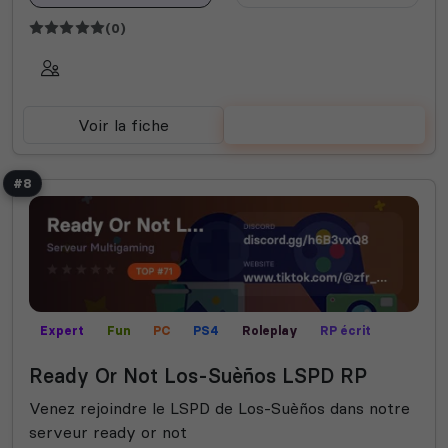
(0)
Voir la fiche
Voter
#8
Expert
Fun
PC
PS4
Roleplay
RP écrit
RP vocal
XBOX
Ready Or Not Los-Suèños LSPD RP
Venez rejoindre le LSPD de Los-Suèños dans notre
serveur ready or not