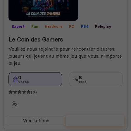
Expert
Fun
Hardcore
PC
PS4
Roleplay
RP écrit
RP vocal
XBOX
Le Coin des Gamers
Veuillez nous rejoindre pour rencontrer d'autres
joueurs qui jouent au même jeu que vous, n'importe
le jeu
0
8
votes
clics
(0)
Voir la fiche
Voter