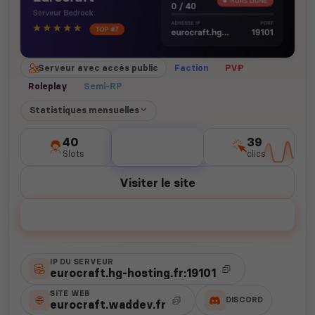
Serveur avec accès public
Faction
PVP
Roleplay
Semi-RP
Statistiques mensuelles
40
1
39
Slots
votes
clics
Visiter le site
Voter
IP DU SERVEUR
eurocraft.hg-hosting.fr:19101
SITE WEB
DISCORD
eurocraft.waddev.fr