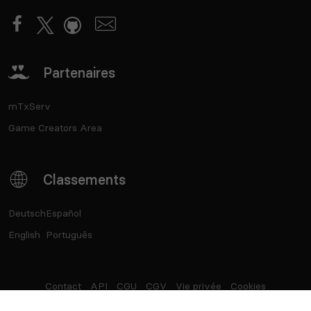
Partenaires
mTxServ
Game Creators Area
Classements
Deutsch
Español
English
Português
Contact
API
CGU
CGV
Vie privée
Cookies
®