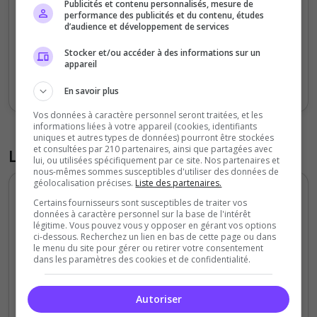
Publicités et contenu personnalisés, mesure de
performance des publicités et du contenu, études
d’audience et développement de services
0
Stocker et/ou accéder à des informations sur un
Sept
Oct
Nov
Déc
Jan
Fév
Mars
Avr
Mai
Juil
appareil
Votes
Clics
En savoir plus
Vos données à caractère personnel seront traitées, et les
informations liées à votre appareil (cookies, identifiants
uniques et autres types de données) pourront être stockées
et consultées par 210 partenaires, ainsi que partagées avec
Liste des avis du serveur
lui, ou utilisées spécifiquement par ce site. Nos partenaires et
nous-mêmes sommes susceptibles d'utiliser des données de
géolocalisation précises.
Liste des partenaires.
LesTitans67
Certains fournisseurs sont susceptibles de traiter vos
données à caractère personnel sur la base de l'intérêt
5
/5
légitime. Vous pouvez vous y opposer en gérant vos options
il y a 1 mois
ci-dessous. Recherchez un lien en bas de cette page ou dans
le menu du site pour gérer ou retirer votre consentement
dans les paramètres des cookies et de confidentialité.
Qualité
Staff du serveur
Autoriser
Ambiance