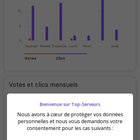
10
5
0
Vendredi
Samedi
Dimanche
Lundi
Mardi
Jeudi
Votes
Clics
Votes et clics mensuels
300
Bienvenue sur Top-Serveurs
Nous avons à cœur de protéger vos données
personnelles et nous vous demandons votre
200
consentement pour les cas suivants :
100