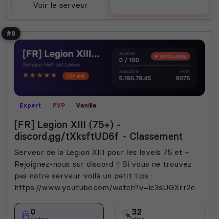
Voir le serveur
Voter
#8
Expert
PVP
Vanilla
[FR] Legion XIII (75+) -
discord.gg/tXksftUD6f - Classement
Serveur de la Legion XIII pour les levels 75 et +
Rejoignez-nous sur discord !! Si vous ne trouvez
pas notre serveur voilà un petit tips :
https://www.youtube.com/watch?v=lc3sUGXrr2c
0
32