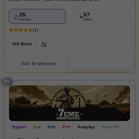
25
57
votes
clics
(1)
100 Slots
Voir le serveur
Voter
#2
Expert
Fun
PVE
PVP
Roleplay
Semi-RP
Vanilla