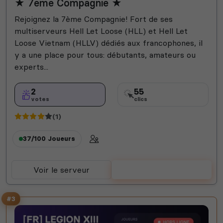
★ 7ème Compagnie ★
Rejoignez la 7ème Compagnie! Fort de ses
multiserveurs Hell Let Loose (HLL) et Hell Let
Loose Vietnam (HLLV) dédiés aux francophones, il
y a une place pour tous: débutants, amateurs ou
experts...
2
55
votes
clics
(1)
37/100
Joueurs
Voir le serveur
Voter
#3