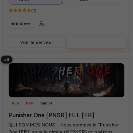
votes
clics
(1)
100 Slots
Voir le serveur
Voter
#9
Fun
PVP
Vanilla
Punisher One [PNSR] HLL [FR]
QUI SOMMES NOUS - Nous sommes la "Punisher
One [FR]" sous le diminutif [PNSR] et opérons