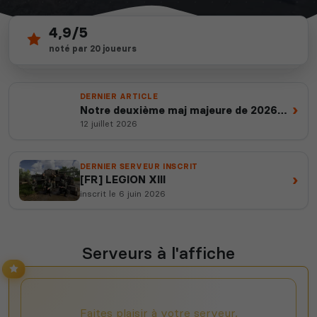
4,9/5
9
depuis 2012
noté par 20 joueurs
serveurs actifs
14 ans d'expertise
DERNIER ARTICLE
›
Notre deuxième maj majeure de 2026
est en ligne
12 juillet 2026
DERNIER SERVEUR INSCRIT
›
[FR] LEGION XIII
inscrit le 6 juin 2026
Serveurs à l'affiche
Faites plaisir à votre serveur,