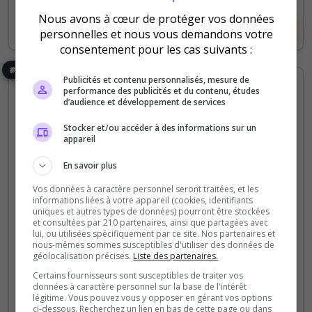
Nous avons à cœur de protéger vos données
Voir le serveur
Voter
personnelles et nous vous demandons votre
consentement pour les cas suivants :
#5
Publicités et contenu personnalisés, mesure de
performance des publicités et du contenu, études
d’audience et développement de services
Stocker et/ou accéder à des informations sur un
appareil
En savoir plus
Fun
PVP
Semi-RP
Vanilla
Vos données à caractère personnel seront traitées, et les
informations liées à votre appareil (cookies, identifiants
[FR Coalition | FTC] Frères de TranChées
uniques et autres types de données) pourront être stockées
et consultées par 210 partenaires, ainsi que partagées avec
FR ONLY
lui, ou utilisées spécifiquement par ce site. Nos partenaires et
nous-mêmes sommes susceptibles d'utiliser des données de
FTC est une équipe fraichement créée ! Notre
géolocalisation précises.
Liste des partenaires.
philosophie: construire une Team à dimension
Certains fournisseurs sont susceptibles de traiter vos
humaine et garder une ambiance légère et fun .
données à caractère personnel sur la base de l'intérêt
légitime. Vous pouvez vous y opposer en gérant vos options
Nous sommes une 20aine de joueurs et nous
ci-dessous. Recherchez un lien en bas de cette page ou dans