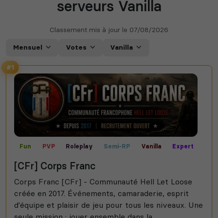
serveurs Vanilla
Classement mis à jour le
07/08/2026
Mensuel
Votes
Vanilla
#1
Fun
PVP
Roleplay
Semi-RP
Vanilla
Expert
[CFr] Corps Franc
Corps Franc [CFr] - Communauté Hell Let Loose
créée en 2017. Événements, camaraderie, esprit
d'équipe et plaisir de jeu pour tous les niveaux. Une
seule mission : jouer ensemble dans la...