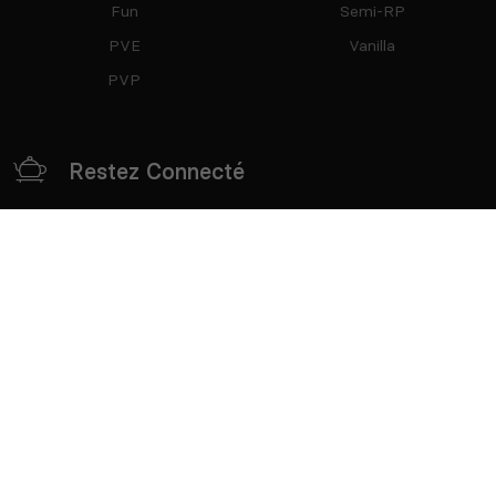
Fun
Semi-RP
PVE
Vanilla
PVP
Restez Connecté
Partenaires
mTxServ
Game Creators Area
Classements