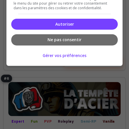
recrutons !
le menu du site pour gérer ou retirer votre consentement
dans les paramètres des cookies et de confidentialité.
0
18
votes
clics
Autoriser
(3)
Ne pas consentir
100 Slots
Gérer vos préférences
Voir le serveur
Voter
#6
Expert
Fun
PVP
Roleplay
Semi-RP
Vanilla