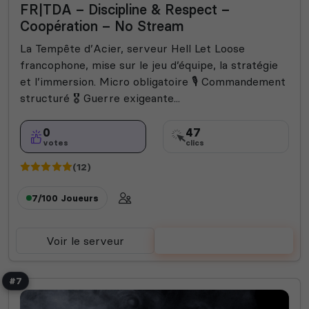
FR|TDA – Discipline & Respect –
Coopération – No Stream
La Tempête d’Acier, serveur Hell Let Loose
francophone, mise sur le jeu d’équipe, la stratégie
et l’immersion. Micro obligatoire 🎙️ Commandement
structuré 🎖️ Guerre exigeante...
0
47
votes
clics
(12)
7/100
Joueurs
Voir le serveur
Voter
#7