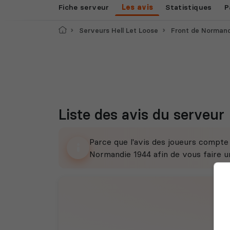
Fiche serveur
Les avis
Statistiques
P
Accueil
Serveurs Hell Let Loose
Front de Normand
Liste des avis du serveur
Parce que l'avis des joueurs compt
Normandie 1944 afin de vous faire un