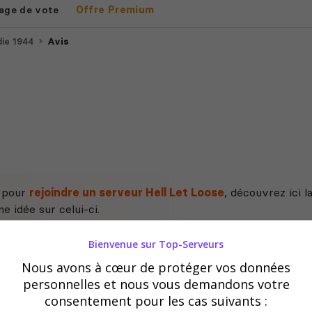
age de vote
Offre Premium
ie 1944
Avis
e pour
rejoindre un serveur Hell Let Loose
, découvrez ici l
e idée sur celui-ci.
Bienvenue sur Top-Serveurs
Nous avons à cœur de protéger vos données
personnelles et nous vous demandons votre
consentement pour les cas suivants :