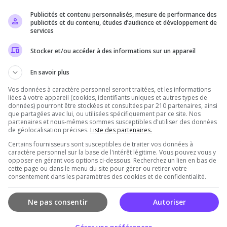
Publicités et contenu personnalisés, mesure de performance des
Il n'y a pas encore d'avis sur ce serveur.
publicités et du contenu, études d’audience et développement de
services
Qualité
Staff du serveur
Ambiance
Disponibil
Stocker et/ou accéder à des informations sur un appareil
En savoir plus
Vos données à caractère personnel seront traitées, et les informations
rveur
liées à votre appareil (cookies, identifiants uniques et autres types de
données) pourront être stockées et consultées par 210 partenaires, ainsi
que partagées avec lui, ou utilisées spécifiquement par ce site. Nos
partenaires et nous-mêmes sommes susceptibles d'utiliser des données
de géolocalisation précises.
Liste des partenaires.
Certains fournisseurs sont susceptibles de traiter vos données à
caractère personnel sur la base de l'intérêt légitime. Vous pouvez vous y
opposer en gérant vos options ci-dessous. Recherchez un lien en bas de
cette page ou dans le menu du site pour gérer ou retirer votre
consentement dans les paramètres des cookies et de confidentialité.
Vous devez être connecté pour ajouter un avis
sur ce serveur !
Ne pas consentir
Autoriser
Se connecter
S'inscrire