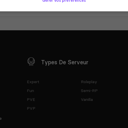
Gérer vos préférences
Types De Serveur
Expert
Roleplay
Fun
Semi-RP
PVE
Vanilla
PVP
e