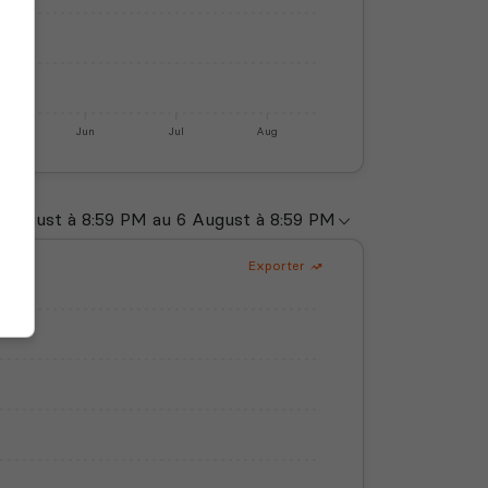
y
Jun
Jul
Aug
Exporter