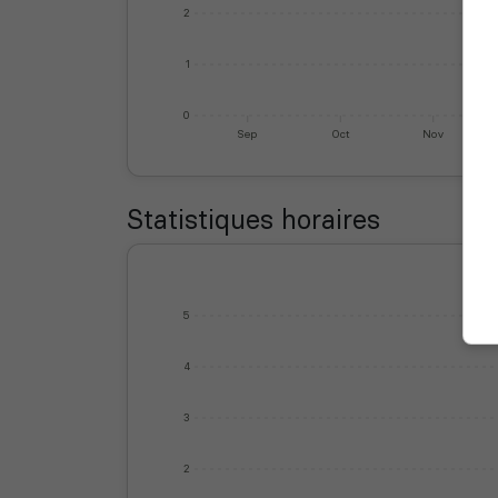
2
1
0
Sep
Oct
Nov
Statistiques horaires
5
4
3
2