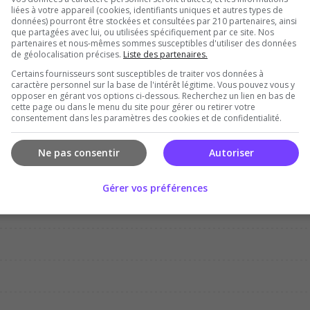
liées à votre appareil (cookies, identifiants uniques et autres types de
données) pourront être stockées et consultées par 210 partenaires, ainsi
que partagées avec lui, ou utilisées spécifiquement par ce site. Nos
partenaires et nous-mêmes sommes susceptibles d'utiliser des données
de géolocalisation précises.
Liste des partenaires.
Certains fournisseurs sont susceptibles de traiter vos données à
Dec
Jan
Feb
Mar
Apr
Ma
caractère personnel sur la base de l'intérêt légitime. Vous pouvez vous y
opposer en gérant vos options ci-dessous. Recherchez un lien en bas de
cette page ou dans le menu du site pour gérer ou retirer votre
consentement dans les paramètres des cookies et de confidentialité.
Ne pas consentir
Autoriser
Gérer vos préférences