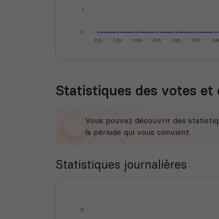
1
0
22h
23h
00h
01h
02h
03h
04
Statistiques des votes et 
Vous pouvez découvrir des statistiq
la période qui vous convient.
Statistiques journalières
8