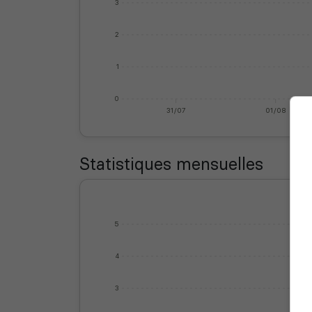
3
2
1
0
31/07
01/08
Statistiques mensuelles
5
4
3