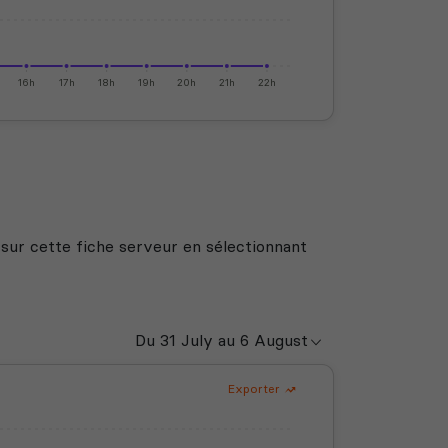
16h
17h
18h
19h
20h
21h
22h
 sur cette fiche serveur en sélectionnant
Exporter