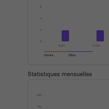
6
4
2
0
31/07
01/08
Votes
Clics
Statistiques mensuelles
200
150