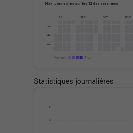
Max. connectés sur les 12 derniers mois
AOÛ
SEP
OCT
NOV
Lun
Mer
Ven
Moins
Plus
Statistiques journalières
5
4