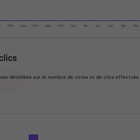
h
05h
06h
07h
08h
09h
10h
11h
12h
13h
14h
15h
clics
ues détaillées sur le nombre de votes et de clics effectués