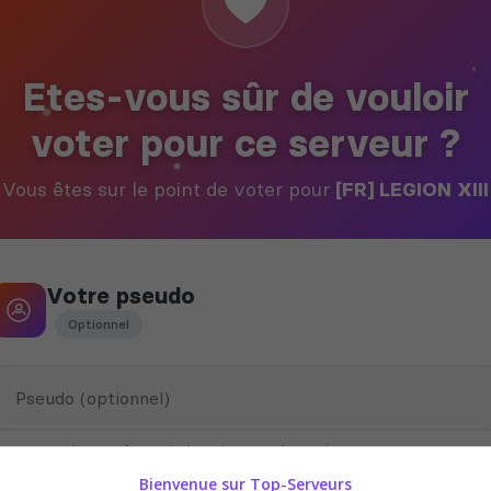
Etes-vous sûr de vouloir
voter pour ce serveur ?
Vous êtes sur le point de voter pour
[FR] LEGION XIII
Votre pseudo
Optionnel
Ce pseudo peut être utilisé par le propriétaire du serveur pour vous
attribuer des récompenses en jeu
Bienvenue sur Top-Serveurs