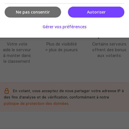
Ne pas consentir
Autoriser
Gérer vos préférences
Améliore le
Soutient la
Récompenses
classement
communauté
possibles
Votre vote
Plus de visibilité
Certains serveurs
aide le serveur
= plus de joueurs
offrent des bonus
à monter dans
aux votants
le classement
En votant, vous acceptez de nous partager votre adresse IP à
des fins d'analyse et de vérification, conformément à notre
politique de protection des données
.