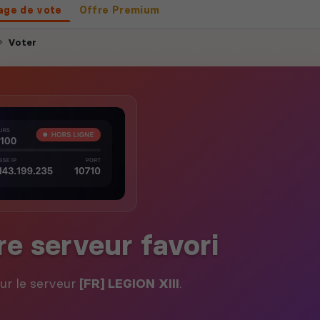
age de vote
Offre Premium
Voter
re serveur favori
our le serveur
[FR] LEGION XIII
.