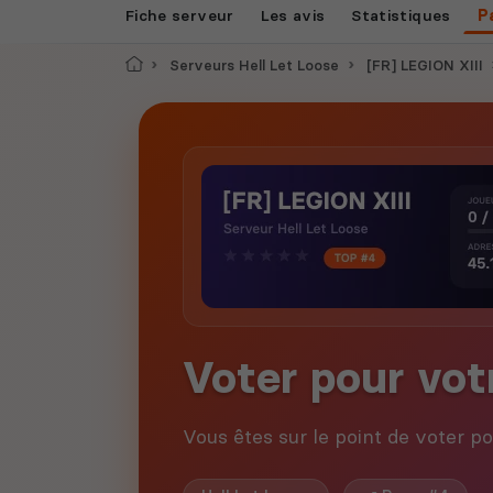
Fiche serveur
Les avis
Statistiques
P
Accueil
Serveurs Hell Let Loose
[FR] LEGION XIII
Voter pour vot
Vous êtes sur le point de voter p