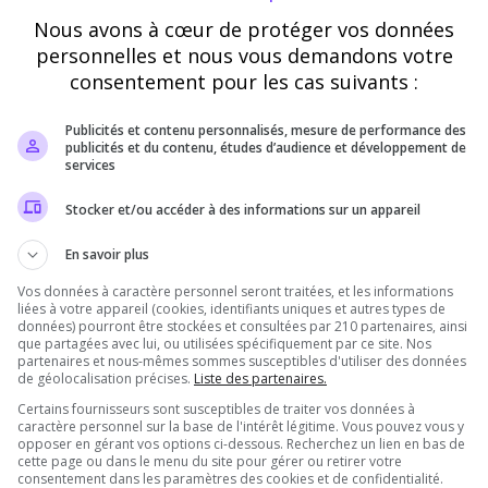
Nous avons à cœur de protéger vos données
Vérification
personnelles et nous vous demandons votre
consentement pour les cas suivants :
Requis
Publicités et contenu personnalisés, mesure de performance des
publicités et du contenu, études d’audience et développement de
Cette étape nous aide à lutter contre les votes
services
automatisés
Stocker et/ou accéder à des informations sur un appareil
En savoir plus
Vos données à caractère personnel seront traitées, et les informations
liées à votre appareil (cookies, identifiants uniques et autres types de
données) pourront être stockées et consultées par 210 partenaires, ainsi
que partagées avec lui, ou utilisées spécifiquement par ce site. Nos
partenaires et nous-mêmes sommes susceptibles d'utiliser des données
de géolocalisation précises.
Liste des partenaires.
Certains fournisseurs sont susceptibles de traiter vos données à
Pourquoi voter pour [FR] LEGION XIII ?
caractère personnel sur la base de l'intérêt légitime. Vous pouvez vous y
opposer en gérant vos options ci-dessous. Recherchez un lien en bas de
cette page ou dans le menu du site pour gérer ou retirer votre
consentement dans les paramètres des cookies et de confidentialité.