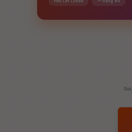
Hell Let Loose
Rang #4
Sou