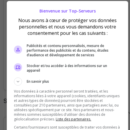
5
Bienvenue sur Top-Serveurs
Nous avons à cœur de protéger vos données
4
personnelles et nous vous demandons votre
consentement pour les cas suivants :
3
Publicités et contenu personnalisés, mesure de
2
performance des publicités et du contenu, études
d’audience et développement de services
1
Stocker et/ou accéder à des informations sur un
appareil
0
Sep
Oct
Nov
Dec
Jan
Feb
Mar
Apr
May
Jun
Jul
Aug
En savoir plus
Vos données à caractère personnel seront traitées, et les
informations liées à votre appareil (cookies, identifiants uniques
Statistiques horaires
et autres types de données) pourront être stockées et
consultées par 210 partenaires, ainsi que partagées avec lui, ou
utilisées spécifiquement par ce site. Nos partenaires et nous-
mêmes sommes susceptibles d'utiliser des données de
géolocalisation précises.
Liste des partenaires.
Certains fournisseurs sont susceptibles de traiter vos données à
5