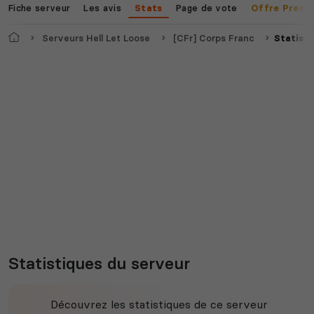
Fiche serveur
Les avis
Page de vote
Stats
Offre Premi
Accueil
Serveurs Hell Let Loose
[CFr] Corps Franc
Statist
Statistiques du serveur
Découvrez les statistiques de ce serveur