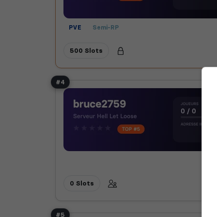
PVE
Semi-RP
500 Slots
#4
0 Slots
#5