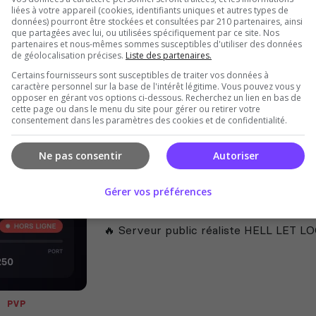
liées à votre appareil (cookies, identifiants uniques et autres types de
🌴Misère Sous Les Tropiques 🌴
données) pourront être stockées et consultées par 210 partenaires, ainsi
Vietnam
que partagées avec lui, ou utilisées spécifiquement par ce site. Nos
partenaires et nous-mêmes sommes susceptibles d'utiliser des données
Communauté francophone dédiée à Hell
de géolocalisation précises.
Liste des partenaires.
NOUVEAU 2026 : Rejoins notre serveur d
Certains fournisseurs sont susceptibles de traiter vos données à
[RECRUTEMENT OUVERT]
caractère personnel sur la base de l'intérêt légitime. Vous pouvez vous y
opposer en gérant vos options ci-dessous. Recherchez un lien en bas de
cette page ou dans le menu du site pour gérer ou retirer votre
consentement dans les paramètres des cookies et de confidentialité.
Ne pas consentir
Autoriser
Gérer vos préférences
Front de Normandie 1944
🔥 Serveur public réaliste HELL LET L
PVP