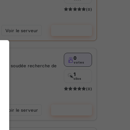
(0)
Voir le serveur
Voter
0
votes
ueurs soudée recherche de
1
clics
(0)
Voir le serveur
Voter