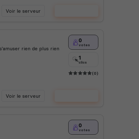
Voir le serveur
Voter
0
votes
'amuser rien de plus rien
1
clics
(0)
Voir le serveur
Voter
0
votes