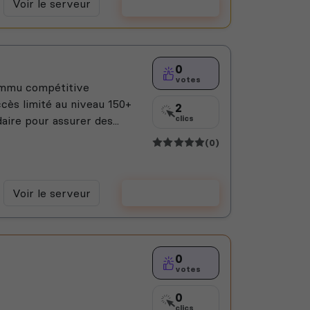
Voir le serveur
Voter
0
votes
 commu compétitive
accès limité au niveau 150+
2
ire pour assurer des...
clics
(0)
Voir le serveur
Voter
0
votes
0
clics