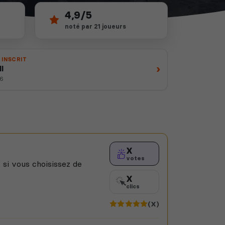
4,9/5
noté par 21 joueurs
 INSCRIT
›
I
26
X
votes
 si vous choisissez de
X
clics
(X)