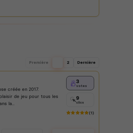
Première
1
2
Dernière
3
votes
se créée en 2017.
laisir de jeu pour tous les
9
s la...
clics
(1)