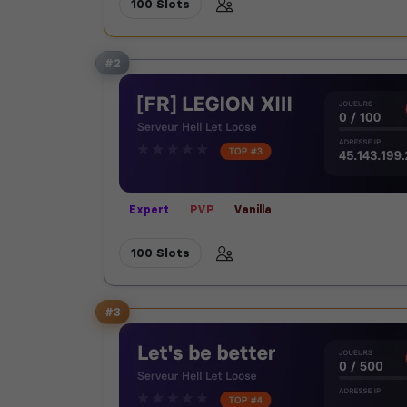
100 Slots
#2
Expert
PVP
Vanilla
100 Slots
#3