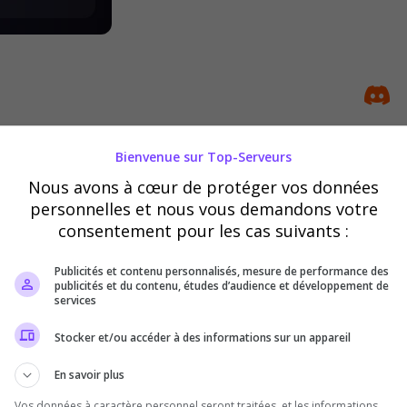
Bienvenue sur Top-Serveurs
bruce2759
Nous avons à cœur de protéger vos données
gaming : rejoins une communauté de jo
personnelles et nous vous demandons votre
coéquipiers
consentement pour les cas suivants :
Publicités et contenu personnalisés, mesure de performance des
publicités et du contenu, études d’audience et développement de
services
Stocker et/ou accéder à des informations sur un appareil
En savoir plus
Vos données à caractère personnel seront traitées, et les informations