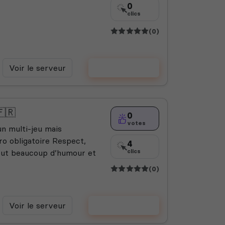
0
clics
(0)
Voir le serveur
Voter
🇫🇷
0
votes
n multi-jeu mais
ro obligatoire Respect,
4
rtout beaucoup d’humour et
clics
(0)
Voir le serveur
Voter