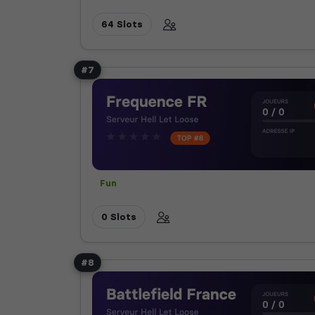
Vanilla
64 Slots
#7
Fun
0 Slots
#8