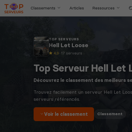
Classements
Articles
Ressources
TOP SERVEURS
Hell Let Loose
4,9
· 17 serveurs
Top Serveur Hell Let 
Découvrez le classement des meilleurs s
Trouvez facilement un serveur Hell Let Loo
serveurs référencés.
Voir le classement
·
Classement