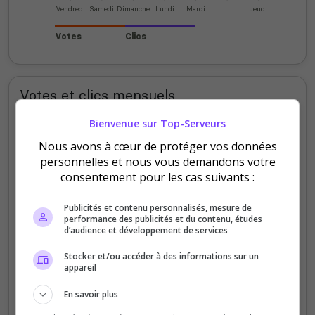
Vendredi
Samedi
Dimanche
Lundi
Mardi
Jeudi
Votes
Clics
Votes et clics mensuels
Bienvenue sur Top-Serveurs
80
Nous avons à cœur de protéger vos données
personnelles et nous vous demandons votre
60
consentement pour les cas suivants :
40
Publicités et contenu personnalisés, mesure de
performance des publicités et du contenu, études
d’audience et développement de services
20
Stocker et/ou accéder à des informations sur un
0
appareil
Sept
Oct
Nov
Déc
Jan
Fév
Mars
Avr
Mai
Juil
En savoir plus
Votes
Clics