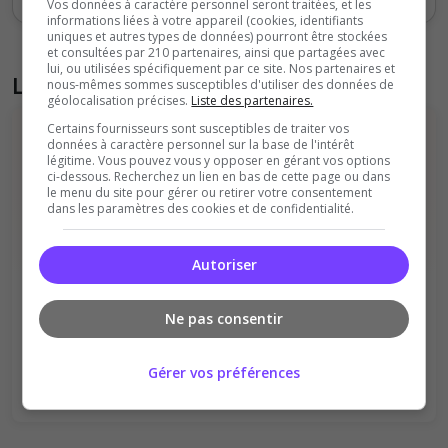
Vos données à caractère personnel seront traitées, et les
informations liées à votre appareil (cookies, identifiants
uniques et autres types de données) pourront être stockées
et consultées par 210 partenaires, ainsi que partagées avec
lui, ou utilisées spécifiquement par ce site. Nos partenaires et
Liste des avis du serveur
nous-mêmes sommes susceptibles d'utiliser des données de
géolocalisation précises.
Liste des partenaires.
Certains fournisseurs sont susceptibles de traiter vos
données à caractère personnel sur la base de l'intérêt
légitime. Vous pouvez vous y opposer en gérant vos options
ci-dessous. Recherchez un lien en bas de cette page ou dans
le menu du site pour gérer ou retirer votre consentement
dans les paramètres des cookies et de confidentialité.
Il n'y a pas encore d'avis sur ce serveur.
Autoriser
Qualité
Staff du serveur
Ambiance
Disponibilité
Ne pas consentir
Donner le premier avis
Gérer vos préférences