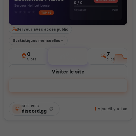
Serveur avec accès public
Statistiques mensuelles
0
0
7
Slots
votes
clics
Visiter le site
Voter
SITE WEB
Ajouté
il y a 1 an
discord.gg