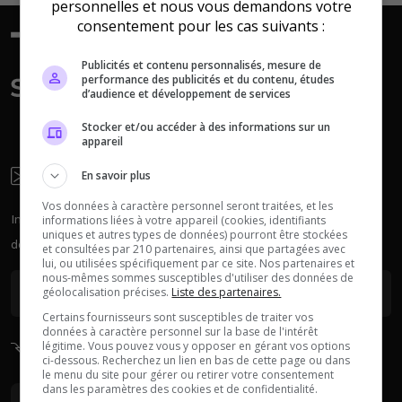
personnelles et nous vous demandons votre
Myth of Empires
Enshrouded
consentement pour les cas suivants :
Publicités et contenu personnalisés, mesure de
performance des publicités et du contenu, études
d’audience et développement de services
Voir tous les
jeux disponibles
Stocker et/ou accéder à des informations sur un
appareil
Newsletter
En savoir plus
Vos données à caractère personnel seront traitées, et les
Inscrivez-vous à la newsletter pour recevoir chaque semaine
informations liées à votre appareil (cookies, identifiants
uniques et autres types de données) pourront être stockées
des actus sur les serveurs.
et consultées par 210 partenaires, ainsi que partagées avec
lui, ou utilisées spécifiquement par ce site. Nos partenaires et
nous-mêmes sommes susceptibles d'utiliser des données de
géolocalisation précises.
Liste des partenaires.
Certains fournisseurs sont susceptibles de traiter vos
données à caractère personnel sur la base de l'intérêt
légitime. Vous pouvez vous y opposer en gérant vos options
Découvrez Aussi...
ci-dessous. Recherchez un lien en bas de cette page ou dans
le menu du site pour gérer ou retirer votre consentement
dans les paramètres des cookies et de confidentialité.
Plugin de vote