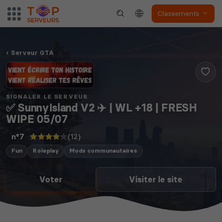
Classements
Serveur GTA
The isle
Space Engineers
SIGNALER LE SERVEUR
✅ SunnyIsland V2 ✈️ | WL +18 | FRESH
WIPE 05/07
Valheim
Hell Let Loose
(12)
n°7
Fun
Roleplay
Mods communautaires
Voter
Visiter le site
The Front
Atlas