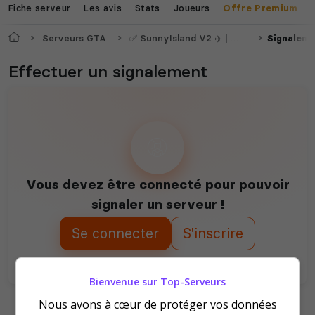
Fiche serveur
Les avis
Stats
Joueurs
Offre Premium
Accueil
Serveurs GTA
✅ SunnyIsland V2 ✈️ | WL +18 | FRESH WIPE 05/07
Signalem
Effectuer un signalement
Dune Awakening
Empyrion
Vous devez être connecté pour pouvoir
Neverwinter
signaler un serveur !
Squad
Nights
Se connecter
S'inscrire
Bienvenue sur Top-Serveurs
Nous avons à cœur de protéger vos données