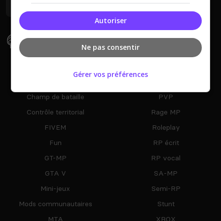
FiveM
Autoriser
Types De Serveur
Ne pas consentir
AltV
PC
Gérer vos préférences
Arene
PS4
Champ de bataille
PVP
Contrôle territorial
Rage MP
FIVEM
Roleplay
Fun
RP écrit
GT-MP
RP vocal
GTA V
SA-MP
Mini-jeux
Semi-RP
Mods communautaires
Stunt
MTA
XBOX