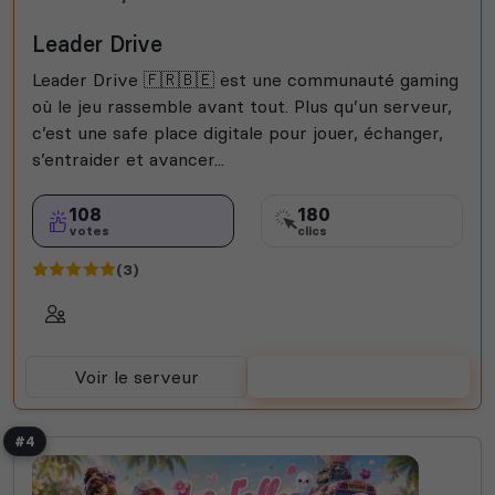
Jeux
Rencontre
Rocket League
Valorant
Leader Drive
Créatif
Leader Drive 🇫🇷🇧🇪 est une communauté gaming
où le jeu rassemble avant tout. Plus qu’un serveur,
c’est une safe place digitale pour jouer, échanger,
s’entraider et avancer...
108
180
votes
clics
(3)
Voir le serveur
Voter
#4