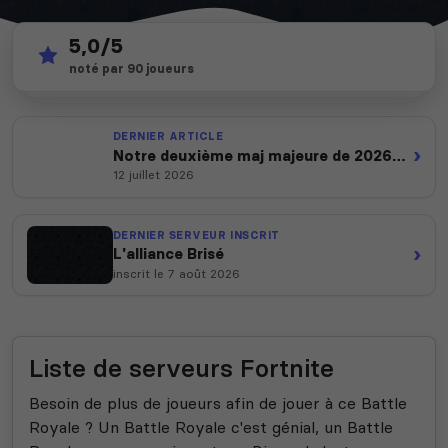
5,0/5
452
depuis 2012
noté par 90 joueurs
serveurs actifs
14 ans d'expertise
DERNIER ARTICLE
›
Notre deuxième maj majeure de 2026
est en ligne
12 juillet 2026
DERNIER SERVEUR INSCRIT
›
L'alliance Brisé
inscrit le 7 août 2026
Liste de serveurs Fortnite
Besoin de plus de joueurs afin de jouer à ce Battle
Royale ? Un Battle Royale c'est génial, un Battle