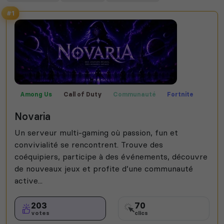
#1
Among Us
Call of Duty
Communauté
Fortnite
Fun
Jeux
Rocket League
Valorant
Novaria
Un serveur multi-gaming où passion, fun et
convivialité se rencontrent. Trouve des
coéquipiers, participe à des événements, découvre
de nouveaux jeux et profite d’une communauté
active...
203
70
votes
clics