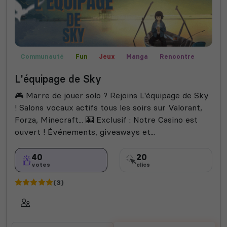
Communauté
Fun
Jeux
Manga
Rencontre
Films
Valorant
Among Us
Bot
Fortnite
L'équipage de Sky
Bot Musique
🎮 Marre de jouer solo ? Rejoins L'équipage de Sky
! Salons vocaux actifs tous les soirs sur Valorant,
Forza, Minecraft... 🎰 Exclusif : Notre Casino est
ouvert ! Événements, giveaways et...
40
20
votes
clics
(3)