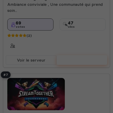
Ambiance conviviale , Une communauté qui prend
soin...
69
47
votes
clics
(2)
Voir le serveur
Voter
#7