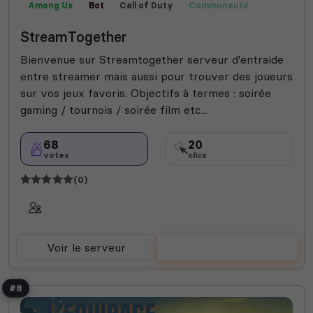
Among Us
Bot
Call of Duty
Communauté
Créatif
Films
Fortnite
Fun
Jeux
Manga
StreamTogether
Publicité
Rencontre
Rocket League
Valorant
Helldivers 2
Animal crossing
Bot Musique
Bienvenue sur Streamtogether serveur d'entraide
Roleplay
Semi-RP
Farming Simulator
entre streamer mais aussi pour trouver des joueurs
Technologie
sur vos jeux favoris. Objectifs à termes : soirée
gaming / tournois / soirée film etc...
68
20
votes
clics
(0)
Voir le serveur
Voter
#8