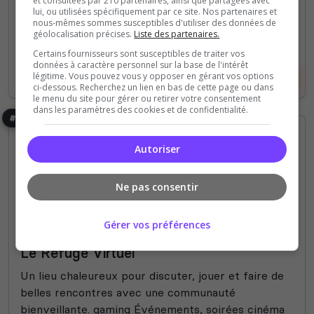
et consultées par 210 partenaires, ainsi que partagées avec
(0)
lui, ou utilisées spécifiquement par ce site. Nos partenaires et
nous-mêmes sommes susceptibles d'utiliser des données de
géolocalisation précises.
Liste des partenaires.
Certains fournisseurs sont susceptibles de traiter vos
données à caractère personnel sur la base de l'intérêt
légitime. Vous pouvez vous y opposer en gérant vos options
Voir le serveur
Voter
ci-dessous. Recherchez un lien en bas de cette page ou dans
le menu du site pour gérer ou retirer votre consentement
dans les paramètres des cookies et de confidentialité.
#6
Autoriser
Ne pas consentir
Bot Musique
Communauté
Films
Jeux
Gérer vos préférences
Rencontre
Fortnite
Fun
Le Refuge Virtuel
Un lieu chaleureux pour discuter, jouer et faire de
belles rencontres avec une communauté
bienveillante. gaming Événements, soirées cinéma