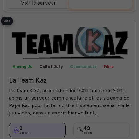
Voir le serveur
Voter
#9
Among Us
Call of Duty
Communauté
Films
Fortnite
Fun
Jeux
Rencontre
Roleplay
La Team Kaz
Valorant
La Team KAZ, association loi 1901 fondée en 2020,
anime un serveur communautaire et les streams de
Papa Kaz pour lutter contre l’isolement social via le
jeu vidéo, dans un esprit bienveillant,...
8
43
votes
clics