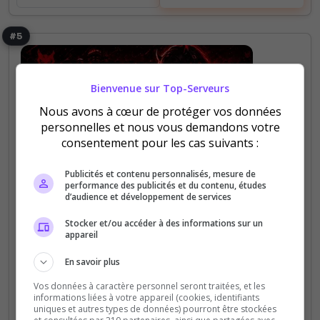
#5
Bienvenue sur Top-Serveurs
Nous avons à cœur de protéger vos données
personnelles et nous vous demandons votre
consentement pour les cas suivants :
Bot
Bot Musique
Communauté
Fortnite
Fun
Jeux
Manga
Publicité
Rencontre
Publicités et contenu personnalisés, mesure de
👑 ~ Onory ~ ✨
performance des publicités et du contenu, études
Rocket League
Valorant
d’audience et développement de services
🤝 Des joueurs pour Apex, CoD, Fortnite, GTA, LoL,
Minecraft, Rocket League, Valorant et bien d’autres
Stocker et/ou accéder à des informations sur un
appareil
! 🏆 Un système de niveaux avec des rôles
exclusifs à débloquer 💬 Une ambiance...
En savoir plus
Vos données à caractère personnel seront traitées, et les
101
75
informations liées à votre appareil (cookies, identifiants
votes
clics
uniques et autres types de données) pourront être stockées