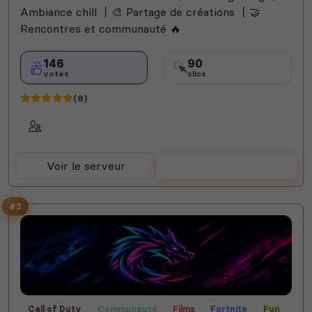
Ambiance chill 丨🎨 Partage de créations 丨🤝
Rencontres et communauté 🔥
146
90
votes
clics
(8)
Voir le serveur
Voter
#3
Call of Duty
Communauté
Films
Fortnite
Fun