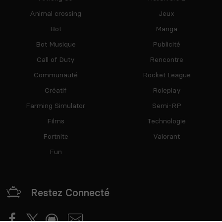
Animal crossing
Jeux
Bot
Manga
Bot Musique
Publicité
Call of Duty
Rencontre
Communauté
Rocket League
Créatif
Roleplay
Farming Simulator
Semi-RP
Films
Technologie
Fortnite
Valorant
Fun
Restez Connecté