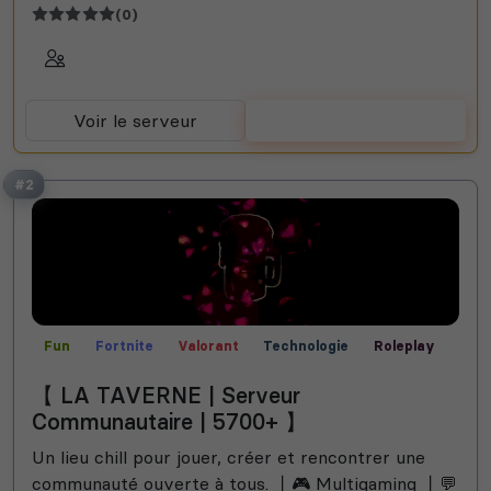
(0)
Voir le serveur
Voter
#2
Fun
Fortnite
Valorant
Technologie
Roleplay
Rocket League
Call of Duty
Communauté
【 LA TAVERNE | Serveur
Créatif
Films
Bot Musique
Rencontre
Manga
Communautaire | 5700+ 】
Jeux
Among Us
Helldivers 2
Un lieu chill pour jouer, créer et rencontrer une
communauté ouverte à tous. 丨🎮 Multigaming 丨💬