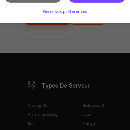
sur ce serveur !
Gérer vos préférences
Se connecter
S'inscrire
Types De Serveur
Among Us
Helldivers 2
Animal crossing
Jeux
Bot
Manga