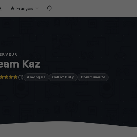
Français
SERVEUR
eam Kaz
(1)
Among Us
Call of Duty
Communauté