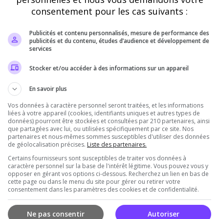
consentement pour les cas suivants :
Staff du serveur
Disponibilité
Publicités et contenu personnalisés, mesure de performance des
publicités et du contenu, études d’audience et développement de
services
ipe dynamique, engagée et passionnée. Elle se démarque par
sont investis, bienveillants.
Stocker et/ou accéder à des informations sur un appareil
En savoir plus
Vos données à caractère personnel seront traitées, et les informations
liées à votre appareil (cookies, identifiants uniques et autres types de
données) pourront être stockées et consultées par 210 partenaires, ainsi
rveur
que partagées avec lui, ou utilisées spécifiquement par ce site. Nos
partenaires et nous-mêmes sommes susceptibles d'utiliser des données
de géolocalisation précises.
Liste des partenaires.
Certains fournisseurs sont susceptibles de traiter vos données à
caractère personnel sur la base de l'intérêt légitime. Vous pouvez vous y
opposer en gérant vos options ci-dessous. Recherchez un lien en bas de
cette page ou dans le menu du site pour gérer ou retirer votre
consentement dans les paramètres des cookies et de confidentialité.
Vous devez être connecté pour ajouter un avis
Ne pas consentir
Autoriser