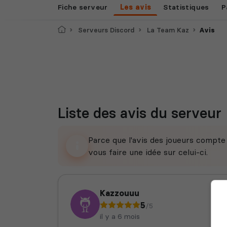
Fiche serveur
Les avis
Statistiques
P
Accueil
Serveurs Discord
La Team Kaz
Avis
Liste des avis du serveur
Parce que l'avis des joueurs compt
vous faire une idée sur celui-ci.
Kazzouuu
5
/5
il y a 6 mois