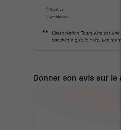
Qualité
Ambiance
L’association Team Kaz est une équ
conviviale qu’elle crée. Les membres 
Donner son avis sur le se