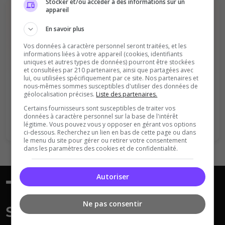
Stocker et/ou accéder à des informations sur un
appareil
En savoir plus
Vos données à caractère personnel seront traitées, et les
informations liées à votre appareil (cookies, identifiants
uniques et autres types de données) pourront être stockées
Vous devez être connecté pour ajouter
et consultées par 210 partenaires, ainsi que partagées avec
lui, ou utilisées spécifiquement par ce site. Nos partenaires et
un avis sur ce serveur !
nous-mêmes sommes susceptibles d'utiliser des données de
géolocalisation précises.
Liste des partenaires.
Se connecter
S'inscrire
Certains fournisseurs sont susceptibles de traiter vos
données à caractère personnel sur la base de l'intérêt
légitime. Vous pouvez vous y opposer en gérant vos options
ci-dessous. Recherchez un lien en bas de cette page ou dans
le menu du site pour gérer ou retirer votre consentement
dans les paramètres des cookies et de confidentialité.
Autoriser
Ne pas consentir