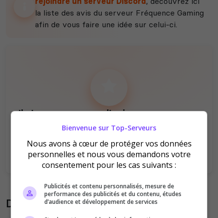
rejoindre un serveur Discord
, découvrez ici
la liste des avis du serveur Fréquence Gaming
afin de vous faire une idée sur celui-ci.
Il n'y a pas encore d'avis sur ce serveur.
Qualité
Staff du serveur
Bienvenue sur Top-Serveurs
Ambiance
Disponibilité
Nous avons à cœur de protéger vos données
personnelles et nous vous demandons votre
consentement pour les cas suivants :
Publicités et contenu personnalisés, mesure de
performance des publicités et du contenu, études
Donner son avis sur le serveur
d’audience et développement de services