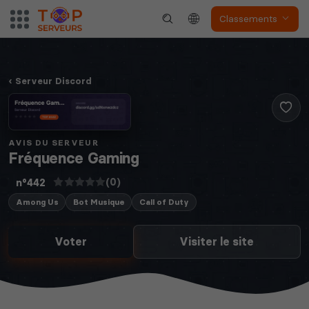
Classements
Neverwinter
Serveur Discord
Squad
Nights
AVIS DU SERVEUR
Fréquence Gaming
(0)
n°442
Myth of Empires
Enshrouded
Among Us
Bot Musique
Call of Duty
Voter
Visiter le site
Voir tous les
jeux disponibles