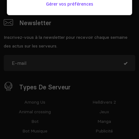
Gérer vos préférences
Newsletter
Inscrivez-vous à la newsletter pour recevoir chaque semaine
des actus sur les serveurs.
Types De Serveur
Among Us
Helldivers 2
Animal crossing
Jeux
Bot
Manga
Bot Musique
Publicité