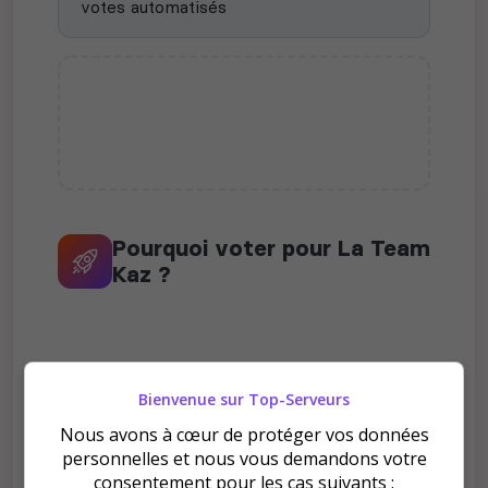
votes automatisés
Pourquoi voter pour La Team
Kaz ?
Bienvenue sur Top-Serveurs
Améliore le classement
Nous avons à cœur de protéger vos données
personnelles et nous vous demandons votre
Votre vote aide le serveur à monter dans le
consentement pour les cas suivants :
classement