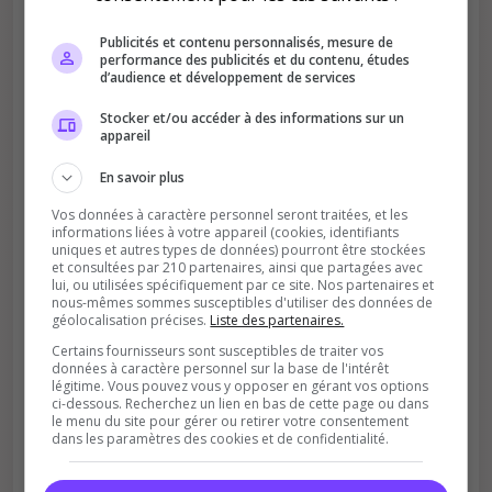
Publicités et contenu personnalisés, mesure de
performance des publicités et du contenu, études
d’audience et développement de services
Stocker et/ou accéder à des informations sur un
appareil
En savoir plus
Soutient la communauté
Vos données à caractère personnel seront traitées, et les
Plus de visibilité = plus de joueurs
informations liées à votre appareil (cookies, identifiants
uniques et autres types de données) pourront être stockées
et consultées par 210 partenaires, ainsi que partagées avec
lui, ou utilisées spécifiquement par ce site. Nos partenaires et
nous-mêmes sommes susceptibles d'utiliser des données de
géolocalisation précises.
Liste des partenaires.
Certains fournisseurs sont susceptibles de traiter vos
données à caractère personnel sur la base de l'intérêt
légitime. Vous pouvez vous y opposer en gérant vos options
Récompenses possibles
ci-dessous. Recherchez un lien en bas de cette page ou dans
le menu du site pour gérer ou retirer votre consentement
Certains serveurs offrent des bonus aux
dans les paramètres des cookies et de confidentialité.
votants