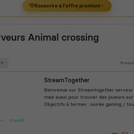
Souscrire à l'offre premium
rveurs Animal crossing
Premi
StreamTogether
Bienvenue sur Streamtogether serveur 
mais aussi pour trouver des joueurs sur 
Objectifs à termes : soirée gaming / tour
té
Créatif
ublicité