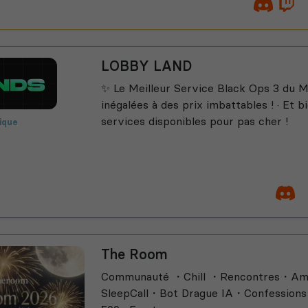
lldivers 2
Semi-RP
LOBBY LAND
✨ Le Meilleur Service Black Ops 3 du M
inégalées à des prix imbattables ! · Et bi
services disponibles pour pas cher !
ique
ing Simulator
Manga
leplay
The Room
Communauté ・Chill ・Rencontres・Am
SleepCall・Bot Drague IA・Confession