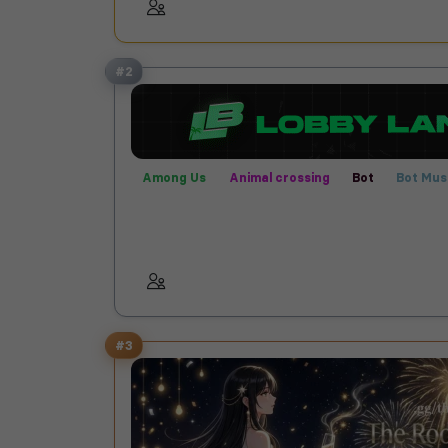
Rencontre
Rocket League
Valorant
He
Animal crossing
Bot Musique
Roleplay
Farming Simulator
Technologie
#2
Among Us
Animal crossing
Bot
Bot Mus
Call of Duty
Communauté
Créatif
Farm
Films
Fortnite
Fun
Helldivers 2
Jeux
Publicité
Rencontre
Rocket League
Ro
Semi-RP
Technologie
Valorant
#3