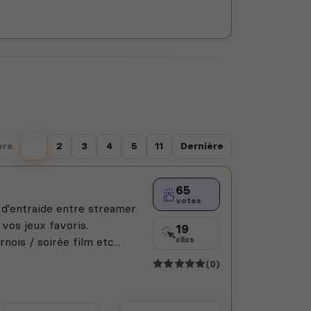
ère
1
2
3
4
5
11
Dernière
65
votes
d'entraide entre streamer
vos jeux favoris.
19
nois / soirée film etc...
clics
(0)