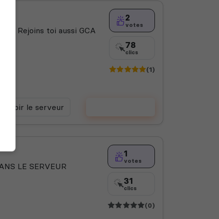
2
votes
rs ! Rejoins toi aussi GCA
78
clics
(1)
Voir le serveur
Voter
1
votes
DANS LE SERVEUR
31
clics
(0)