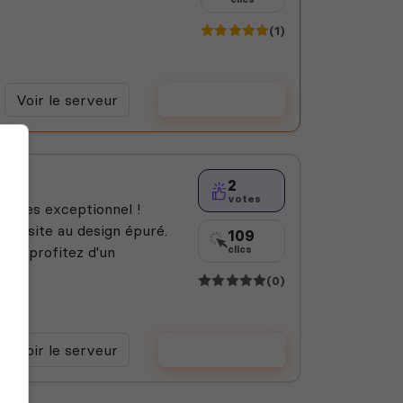
(1)
Voir le serveur
Voter
2
votes
mptes exceptionnel !
tre site au design épuré.
109
s et profitez d'un
clics
(0)
Voir le serveur
Voter