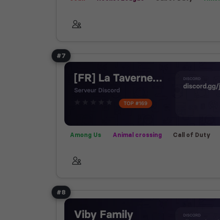
Animal crossing
Communauté
Farming Si
#7
Among Us
Animal crossing
Call of Duty
Fortnite
Fun
Jeux
Rocket League
V
#8