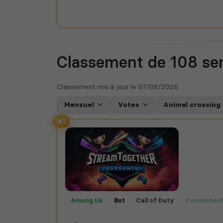
Classement de 108
se
Classement mis à jour le
07/08/2026
Mensuel
Votes
Animal crossing
#1
Among Us
Bot
Call of Duty
Communau
Films
Fortnite
Fun
Jeux
Manga
P