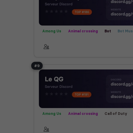
Among Us
Animal crossing
Bot
Bot Mus
Communauté
Créatif
Films
Fortnite
Manga
Rencontre
Rocket League
Tech
Valorant
#9
Among Us
Animal crossing
Call of Duty
Farming Simulator
Fortnite
Fun
Jeux
Rencontre
Rocket League
Roleplay
Se