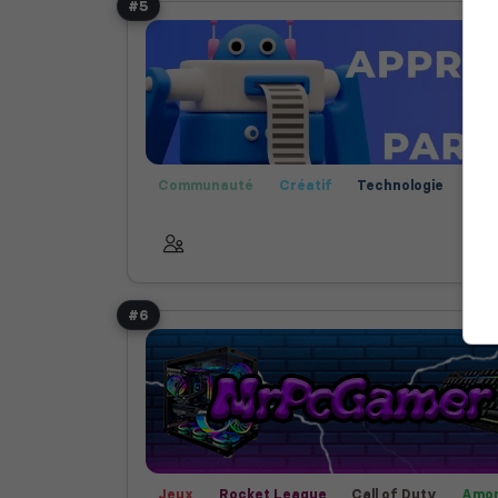
#5
Communauté
Créatif
Technologie
Bot
Rencontre
Bot Musique
Fun
Jeux
Fi
Among Us
Animal crossing
Fortnite
Ma
Call of Duty
Rocket League
Roleplay
S
Valorant
#6
Jeux
Rocket League
Call of Duty
Amon