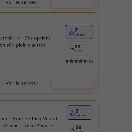
Voir le serveur
Voter
7
votes
arché ! ✨ · Des options
en sûr, plein d'autres
23
clics
(0)
Voir le serveur
Voter
2
votes
our・Amitié・Ping Voc et
s・Casino・Nitro Boost・
29
clics