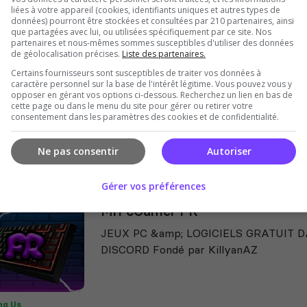
liées à votre appareil (cookies, identifiants uniques et autres types de
Creators Area
données) pourront être stockées et consultées par 210 partenaires, ainsi
que partagées avec lui, ou utilisées spécifiquement par ce site. Nos
Un Discord de Graphistes et Développeu
partenaires et nous-mêmes sommes susceptibles d'utiliser des données
de géolocalisation précises.
Liste des partenaires.
!
Certains fournisseurs sont susceptibles de traiter vos données à
caractère personnel sur la base de l'intérêt légitime. Vous pouvez vous y
opposer en gérant vos options ci-dessous. Recherchez un lien en bas de
cette page ou dans le menu du site pour gérer ou retirer votre
Publicité
consentement dans les paramètres des cookies et de confidentialité.
lms
nga
Ne pas consentir
Autoriser
emi-RP
Gérer vos préférences
MrPcGamer FR
JEUX PC &amp; LOGICIELS GRATUIT 
DISCORD Fondé par KillyanAZ
g Us