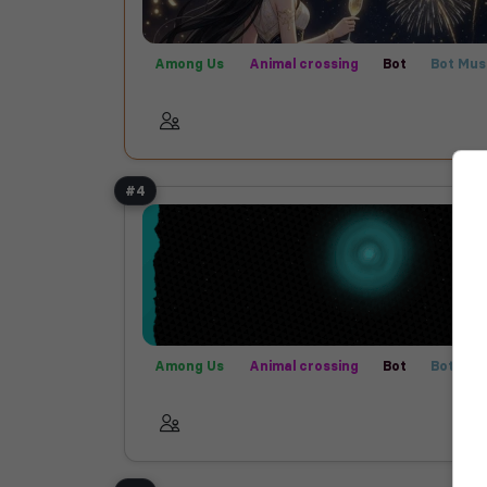
Among Us
Animal crossing
Bot
Bot Mus
Call of Duty
Communauté
Créatif
Farm
Films
Fortnite
Fun
Helldivers 2
Jeux
Publicité
Rencontre
Rocket League
Ro
Semi-RP
Technologie
Valorant
#4
Among Us
Animal crossing
Bot
Bot Mus
Call of Duty
Communauté
Créatif
Farm
Films
Fortnite
Fun
Jeux
Manga
P
Rencontre
Rocket League
Technologie
Helldivers 2
Roleplay
Semi-RP