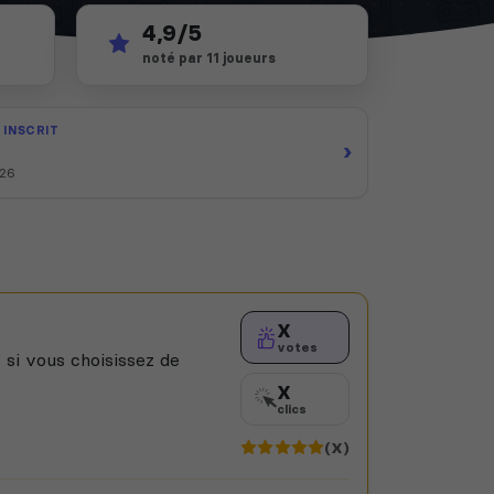
4,9/5
noté par 11 joueurs
 INSCRIT
›
026
X
votes
 si vous choisissez de
X
clics
(X)