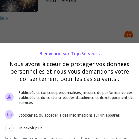
500+ Emotes
ique
ing Simulator
Manga
leplay
Bienvenue sur Top-Serveurs
NEXUS GEN
Nous avons à cœur de protéger vos données
personnelles et nous vous demandons votre
Bienvenue dans notre générateur de co
consentement pour les cas suivants :
Créez facilement divers comptes sur no
Rejoignez-nous pour des outils pratique
Publicités et contenu personnalisés, mesure de performance des
abonnement...
publicités et du contenu, études d’audience et développement de
services
ique
ing Simulator
Stocker et/ou accéder à des informations sur un appareil
ublicité
Valorant
En savoir plus
Vos données à caractère personnel seront traitées, et les informations