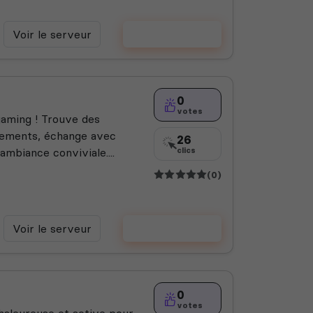
Voir le serveur
Voter
0
votes
aming ! Trouve des
énements, échange avec
26
ambiance conviviale....
clics
(0)
Voir le serveur
Voter
0
votes
haleureuse et active pour