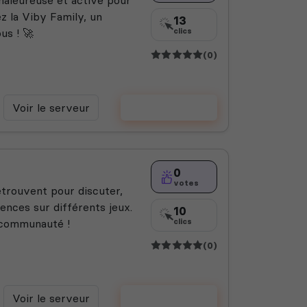
z la Viby Family, un
13
us ! 🚀
clics
(0)
Voir le serveur
Voter
0
votes
etrouvent pour discuter,
ences sur différents jeux.
10
a communauté !
clics
(0)
Voir le serveur
Voter