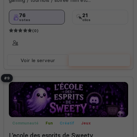
76
21
votes
clics
(0)
Voir le serveur
Voter
#9
Communauté
Fun
Créatif
Jeux
L’ecole des esprits de Sweety