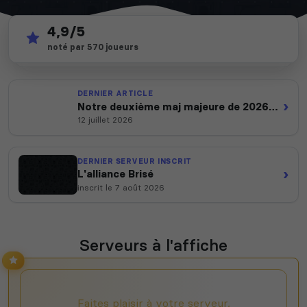
4,9/5
1 723
depuis 2012
noté par 570 joueurs
serveurs actifs
14 ans d'expertise
DERNIER ARTICLE
›
Notre deuxième maj majeure de 2026
est en ligne
12 juillet 2026
DERNIER SERVEUR INSCRIT
›
L'alliance Brisé
inscrit le 7 août 2026
Serveurs à l'affiche
Faites plaisir à votre serveur,