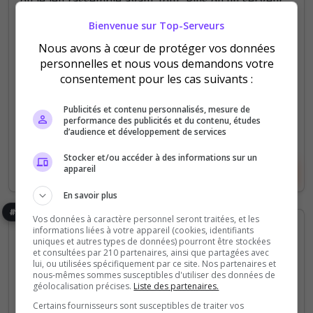
c’est une safe place digitale pour jouer, échanger,
Bienvenue sur Top-Serveurs
s’entraider et avancer...
Nous avons à cœur de protéger vos données
personnelles et nous vous demandons votre
128
217
consentement pour les cas suivants :
votes
clics
(3)
Publicités et contenu personnalisés, mesure de
performance des publicités et du contenu, études
d’audience et développement de services
Stocker et/ou accéder à des informations sur un
appareil
Voir le serveur
Voter
En savoir plus
#6
Vos données à caractère personnel seront traitées, et les
informations liées à votre appareil (cookies, identifiants
uniques et autres types de données) pourront être stockées
et consultées par 210 partenaires, ainsi que partagées avec
lui, ou utilisées spécifiquement par ce site. Nos partenaires et
nous-mêmes sommes susceptibles d'utiliser des données de
géolocalisation précises.
Liste des partenaires.
Certains fournisseurs sont susceptibles de traiter vos