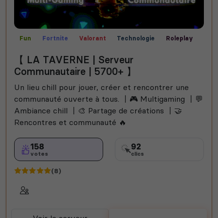
Fun
Fortnite
Valorant
Technologie
Roleplay
Rocket League
Call of Duty
Communauté
【 LA TAVERNE | Serveur
Créatif
Films
Bot Musique
Rencontre
Manga
Communautaire | 5700+ 】
Jeux
Among Us
Helldivers 2
Un lieu chill pour jouer, créer et rencontrer une
communauté ouverte à tous. 丨🎮 Multigaming 丨💬
Ambiance chill 丨🎨 Partage de créations 丨🤝
Rencontres et communauté 🔥
158
92
votes
clics
(8)
Voir le serveur
Voter