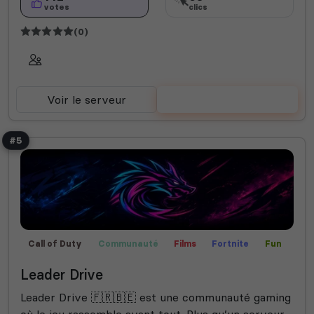
votes
clics
(0)
Voir le serveur
Voter
#5
Call of Duty
Communauté
Films
Fortnite
Fun
Jeux
Rencontre
Rocket League
Valorant
Leader Drive
Créatif
Leader Drive 🇫🇷🇧🇪 est une communauté gaming
où le jeu rassemble avant tout. Plus qu’un serveur,