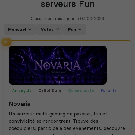
serveurs Fun
Classement mis à jour le
07/08/2026
Mensuel
Votes
Fun
#1
Among Us
Call of Duty
Communauté
Fortnite
Fun
Jeux
Rocket League
Valorant
Novaria
Un serveur multi-gaming où passion, fun et
convivialité se rencontrent. Trouve des
coéquipiers, participe à des événements, découvre