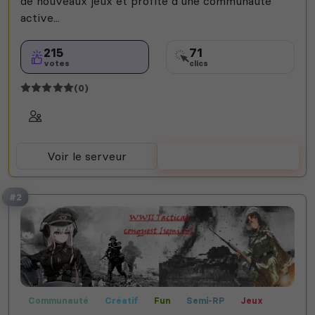
de nouveaux jeux et profite d’une communauté
active...
215
71
votes
clics
(0)
Voir le serveur
Voter
#2
Communauté
Créatif
Fun
Semi-RP
Jeux