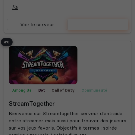
Voir le serveur
Voter
#8
Among Us
Bot
Call of Duty
Communauté
Créatif
Films
Fortnite
Fun
Jeux
Manga
StreamTogether
Publicité
Rencontre
Rocket League
Valorant
Helldivers 2
Animal crossing
Bot Musique
Bienvenue sur Streamtogether serveur d'entraide
Roleplay
Semi-RP
Farming Simulator
entre streamer mais aussi pour trouver des joueurs
Technologie
sur vos jeux favoris. Objectifs à termes : soirée
gaming / tournois / soirée film etc...