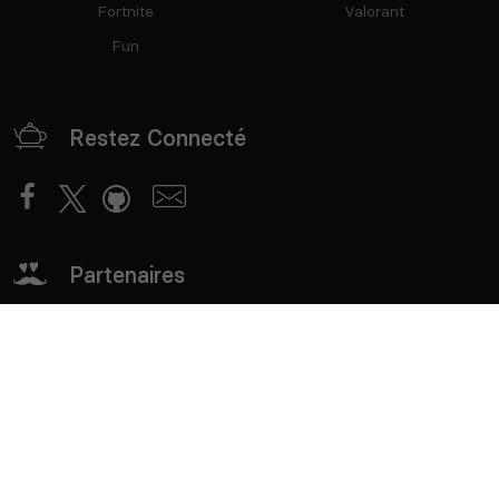
Fortnite
Valorant
Fun
Restez Connecté
Partenaires
mTxServ
Game Creators Area
Classements