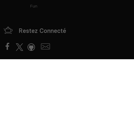
Fun
Restez Connecté
Partenaires
mTxServ
Game Creators Area
Classements
Deutsch
Español