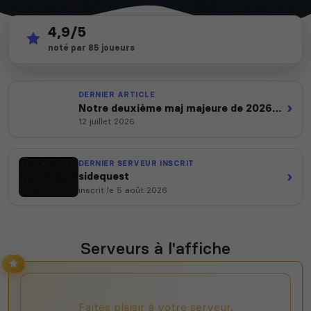
4,9/5
471
depuis 2012
noté par 85 joueurs
serveurs actifs
14 ans d'expertise
DERNIER ARTICLE
›
Notre deuxième maj majeure de 2026
est en ligne
12 juillet 2026
DERNIER SERVEUR INSCRIT
›
sidequest
inscrit le 5 août 2026
Serveurs à l'affiche
Faites plaisir à votre serveur,