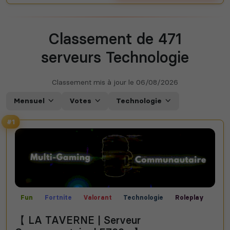
Classement de 471
serveurs Technologie
Classement mis à jour le
06/08/2026
Mensuel
Votes
Technologie
#1
Fun
Fortnite
Valorant
Technologie
Roleplay
Rocket League
Call of Duty
Communauté
【 LA TAVERNE | Serveur
Créatif
Films
Bot Musique
Rencontre
Manga