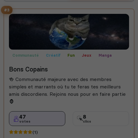
#3
Communauté
Créatif
Fun
Jeux
Manga
Technologie
Bons Copains
🍻 Communauté majeure avec des membres
simples et marrants où tu te feras tes meilleurs
amis discordiens. Rejoins nous pour en faire partie
🦍
47
8
votes
clics
(1)