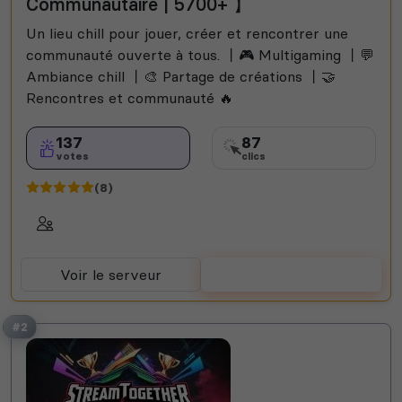
Communautaire | 5700+ 】
Jeux
Among Us
Helldivers 2
Un lieu chill pour jouer, créer et rencontrer une
communauté ouverte à tous. 丨🎮 Multigaming 丨💬
Ambiance chill 丨🎨 Partage de créations 丨🤝
Rencontres et communauté 🔥
137
87
votes
clics
(8)
Voir le serveur
Voter
#2