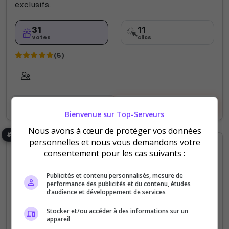
exclusifs.
31
11
votes
clics
(5)
Voir le serveur
Voter
Bienvenue sur Top-Serveurs
Nous avons à cœur de protéger vos données
#5
personnelles et nous vous demandons votre
consentement pour les cas suivants :
Publicités et contenu personnalisés, mesure de
performance des publicités et du contenu, études
d’audience et développement de services
Bot
Bot Musique
Communauté
Créatif
Films
Stocker et/ou accéder à des informations sur un
appareil
Fun
Jeux
Publicité
Rencontre
Technologie