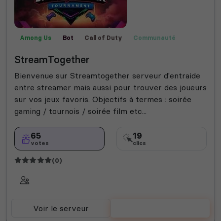
Among Us
Bot
Call of Duty
Communauté
Créatif
Films
Fortnite
Fun
Jeux
Manga
StreamTogether
Publicité
Rencontre
Rocket League
Valorant
Helldivers 2
Animal crossing
Bot Musique
Bienvenue sur Streamtogether serveur d'entraide
Roleplay
Semi-RP
Farming Simulator
entre streamer mais aussi pour trouver des joueurs
Technologie
sur vos jeux favoris. Objectifs à termes : soirée
gaming / tournois / soirée film etc...
65
19
votes
clics
(0)
Voir le serveur
Voter