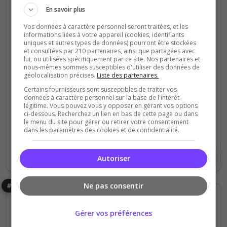
Zenode
En savoir plus
🚀 Zenode — Hébergeur communautaire nouvelle
Vos données à caractère personnel seront traitées, et les
génération.Nous proposons des services
informations liées à votre appareil (cookies, identifiants
uniques et autres types de données) pourront être stockées
performants, accessibles et pensés pour les
et consultées par 210 partenaires, ainsi que partagées avec
communautés ambitieuses.Fiabilité, innovation et...
lui, ou utilisées spécifiquement par ce site. Nos partenaires et
nous-mêmes sommes susceptibles d'utiliser des données de
géolocalisation précises.
Liste des partenaires.
11
20
Certains fournisseurs sont susceptibles de traiter vos
votes
clics
données à caractère personnel sur la base de l'intérêt
légitime. Vous pouvez vous y opposer en gérant vos options
(5)
ci-dessous. Recherchez un lien en bas de cette page ou dans
le menu du site pour gérer ou retirer votre consentement
dans les paramètres des cookies et de confidentialité.
Voir le serveur
Voter
Autoriser
Ne pas consentir
#6
Gérer vos préférences