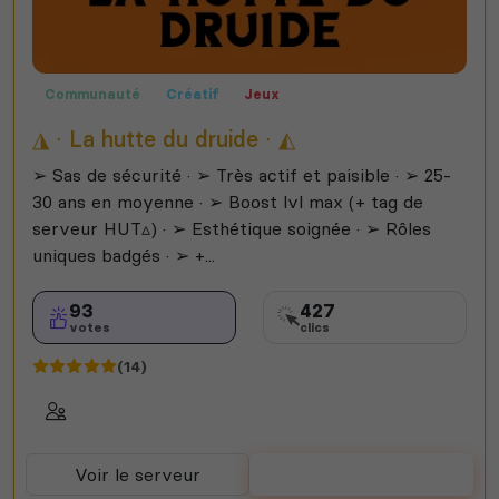
Communauté
Créatif
Jeux
◮ ∙ La hutte du druide ∙ ◭
➢ Sas de sécurité · ➢ Très actif et paisible · ➢ 25-
30 ans en moyenne · ➢ Boost lvl max (+ tag de
serveur HUT▵) · ➢ Esthétique soignée · ➢ Rôles
uniques badgés · ➢ +...
93
427
votes
clics
(14)
Voir le serveur
Voter