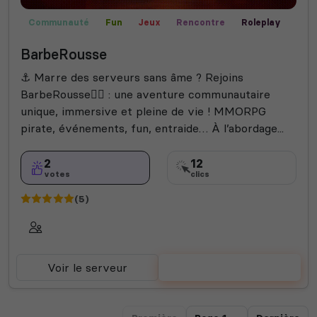
Communauté
Fun
Jeux
Rencontre
Roleplay
Semi-RP
Films
Bot Musique
Technologie
BarbeRousse
Among Us
Fortnite
Valorant
Créatif
⚓ Marre des serveurs sans âme ? Rejoins
BarbeRousse🏴‍☠️ : une aventure communautaire
unique, immersive et pleine de vie ! MMORPG
pirate, événements, fun, entraide… À l’abordage...
2
12
votes
clics
(5)
Voir le serveur
Voter