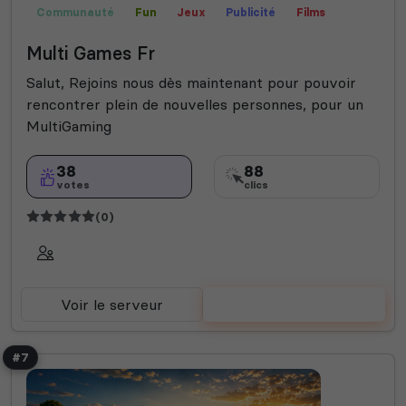
Communauté
Fun
Jeux
Publicité
Films
Farming Simulator
Roleplay
Bot Musique
Bot
Multi Games Fr
Salut, Rejoins nous dès maintenant pour pouvoir
rencontrer plein de nouvelles personnes, pour un
MultiGaming
38
88
votes
clics
(0)
Voir le serveur
Voter
#7