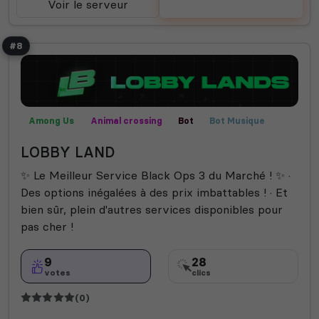
Voir le serveur
Voter
#8
Among Us
Animal crossing
Bot
Bot Musique
Call of Duty
Communauté
Créatif
LOBBY LAND
Farming Simulator
Films
Fortnite
Fun
Helldivers 2
Jeux
Manga
Publicité
Rencontre
✨ Le Meilleur Service Black Ops 3 du Marché ! ✨ ·
Rocket League
Roleplay
Semi-RP
Technologie
Des options inégalées à des prix imbattables ! · Et
Valorant
bien sûr, plein d'autres services disponibles pour
pas cher !
9
28
votes
clics
(0)