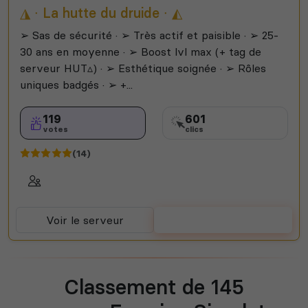
◮ ∙ La hutte du druide ∙ ◭
➢ Sas de sécurité · ➢ Très actif et paisible · ➢ 25-
30 ans en moyenne · ➢ Boost lvl max (+ tag de
serveur HUT▵) · ➢ Esthétique soignée · ➢ Rôles
uniques badgés · ➢ +...
119
601
votes
clics
(14)
Voir le serveur
Voter
Classement de 145