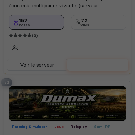
économie multijoueur vivante. (serveur...
157
72
votes
clics
(0)
Voir le serveur
Voter
#2
Farming Simulator
Jeux
Roleplay
Semi-RP