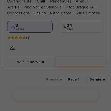
Communauté ・Chill ・Rencontres・Amour・
Rocket League
Roleplay
Semi-RP
Technologie
Amitié・Ping Voc et SleepCall・Bot Drague IA・
Valorant
Confessions・Casino・Nitro Boost・500+ Emotes
3
34
votes
clics
(1)
Voir le serveur
Voter
Première
Dernière
Ajouter votre serveur sur le Top !