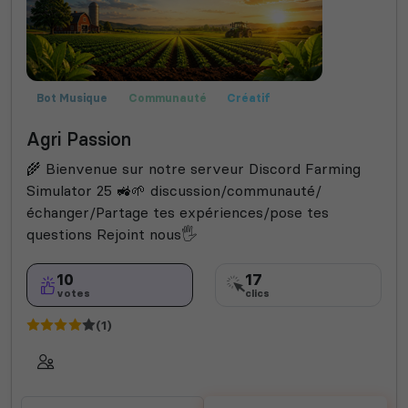
Bot Musique
Communauté
Créatif
Farming Simulator
Fun
Jeux
Roleplay
Agri Passion
Semi-RP
🌾 Bienvenue sur notre serveur Discord Farming
Simulator 25 🚜🌱 discussion/communauté/
échanger/Partage tes expériences/pose tes
questions Rejoint nous🖐️
10
17
votes
clics
(1)