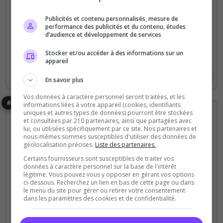
86
32
votes
clics
Publicités et contenu personnalisés, mesure de
(0)
performance des publicités et du contenu, études
d’audience et développement de services
Stocker et/ou accéder à des informations sur un
appareil
Voir le serveur
Voter
En savoir plus
Vos données à caractère personnel seront traitées, et les
#5
informations liées à votre appareil (cookies, identifiants
uniques et autres types de données) pourront être stockées
et consultées par 210 partenaires, ainsi que partagées avec
lui, ou utilisées spécifiquement par ce site. Nos partenaires et
nous-mêmes sommes susceptibles d'utiliser des données de
géolocalisation précises.
Liste des partenaires.
Certains fournisseurs sont susceptibles de traiter vos
données à caractère personnel sur la base de l'intérêt
légitime. Vous pouvez vous y opposer en gérant vos options
ci-dessous. Recherchez un lien en bas de cette page ou dans
Communauté
Jeux
Farming Simulator
le menu du site pour gérer ou retirer votre consentement
dans les paramètres des cookies et de confidentialité.
Yanka_TV
Ce serveur discord rassemble principalement la