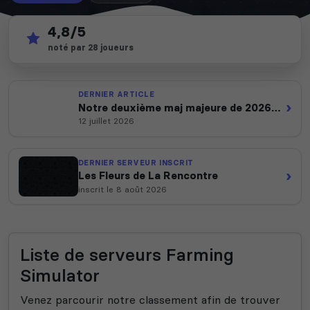
4,8/5
145
depuis 2012
noté par 28 joueurs
serveurs actifs
14 ans d'expertise
DERNIER ARTICLE
›
Notre deuxième maj majeure de 2026
est en ligne
12 juillet 2026
DERNIER SERVEUR INSCRIT
›
Les Fleurs de La Rencontre
inscrit le 8 août 2026
Liste de serveurs Farming
Simulator
Venez parcourir notre classement afin de trouver