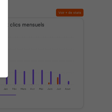
Voir + de stats
s et clics mensuels
Jan
Fév
Mars
Avr
Mai
Juin
Juil
Aout