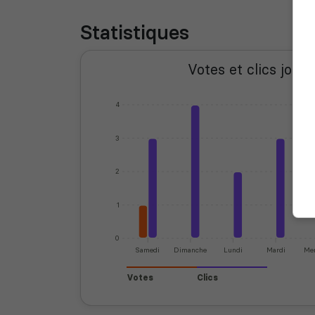
Statistiques
Votes et clics journ
4
3
2
1
0
Samedi
Dimanche
Lundi
Mardi
Mer
Votes
Clics