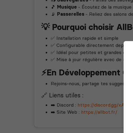
🎵
Musique
- Écoutez de la musique
📡
Passerelles
- Reliez des salons 
💡 Pourquoi choisir AllB
✅ Installation rapide et simple
✅ Configurable directement depuis 
✅ Idéal pour petites et grandes co
✅ Mise à jour régulière avec de nouv
⚡En Développement Con
Rejoins-nous, partage tes suggestion
🔗 Liens utiles :
➡️ Discord :
https://discord.gg/xA3J
➡️ Site Web :
https://allbot.fr/