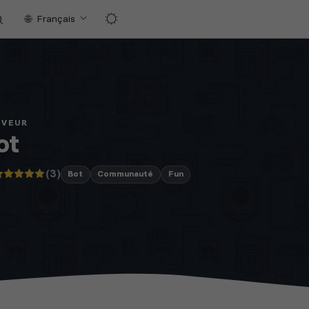
Français
RVEUR
ot
(3)
Bot
Communauté
Fun