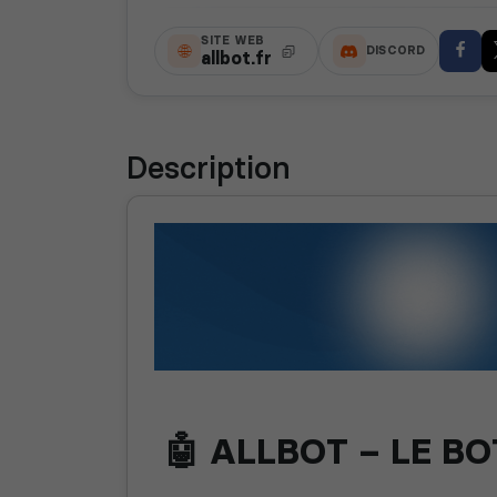
SITE WEB
DISCORD
allbot.fr
Description
🤖 ALLBOT – LE B