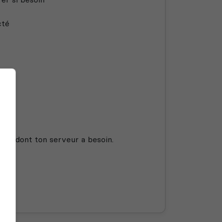
cté
t ce dont ton serveur a besoin.