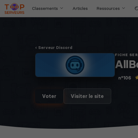
Classements
Articles
Ressources
Serveur Discord
FICHE SE
AllB
n°106
Voter
Visiter le site