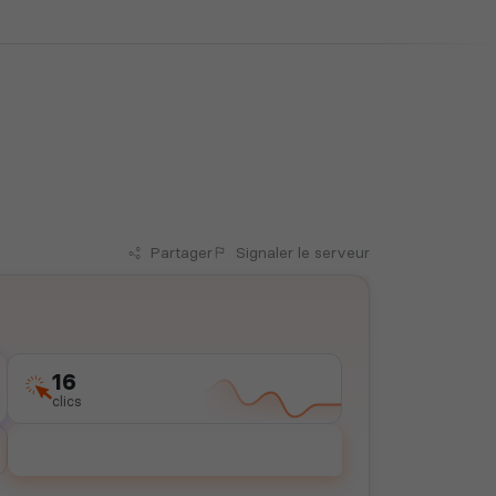
Partager
Signaler
le serveur
16
clics
Voter