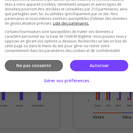
liées à votre appareil (cookies, identifiants uniques et autres types de
données) pourront être stockées et consultées par 210 partenaires, ainsi
que partagées avec lui, ou utilisées spécifiquement par ce site. Nos
partenaires et nous-mêmes sommes susceptibles d'utiliser des données
de géolocalisation précises.
Liste des partenaires.
aliers
Vote
Certains fournisseurs sont susceptibles de traiter vos données à
caractère personnel sur la base de l'intérêt légitime. Vous pouvez vous y
opposer en gérant vos options ci-dessous. Recherchez un lien en bas de
200
cette page ou dans le menu du site pour gérer ou retirer votre
consentement dans les paramètres des cookies et de confidentialité.
150
Ne pas consentir
Autoriser
100
Gérer vos préférences
50
0
credi
Jeudi
Vendredi
Sept
Oct
Nov
Déc
Votes
Clics