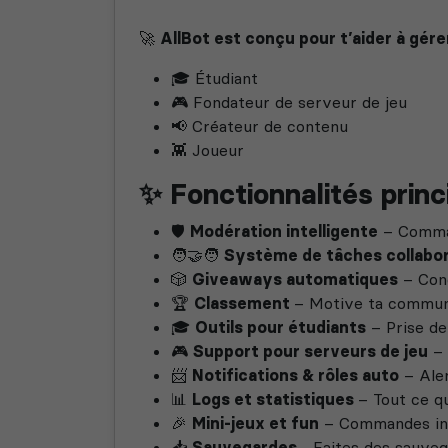
🚀
AllBot est conçu pour t’aider à gér
🎓 Étudiant
🎮 Fondateur de serveur de jeu
📢 Créateur de contenu
👾 Joueur
✨ Fonctionnalités princi
🛡️
Modération intelligente
– Command
🧑‍🤝‍🧑
Système de tâches collabor
🎲
Giveaways automatiques
– Conc
🏆
Classement
– Motive ta commun
🎓
Outils pour étudiants
– Prise de 
🎮
Support pour serveurs de jeu
– 
📨
Notifications & rôles auto
– Aler
📊
Logs et statistiques
– Tout ce qu
🎉
Mini-jeux et fun
– Commandes int
📥
Sauvegardes
- Faites des sauveg