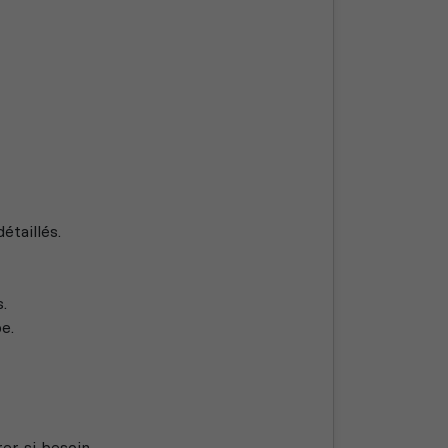
taillés.
.
e.
er si besoin