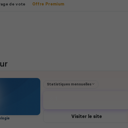
Page de vote
Offre Premium
ur
Statistiques mensuelles
1
votes
Visiter le site
logie