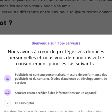
 dans les salons vocaux avec vos amis
de serveurs différents entre eux pour toujours rester conne
ot ?
Discord
Bienvenue sur Top-Serveurs
mmunautés
elles fonctionnalités
Nous avons à cœur de protéger vos données
personnelles et nous vous demandons votre
stant !
consentement pour les cas suivants :
s et aide-nous à améliorer AllBot pour qu’il soit exactemen
Publicités et contenu personnalisés, mesure de performance des
publicités et du contenu, études d’audience et développement de
services
jr8FGH
Stocker et/ou accéder à des informations sur un appareil
En savoir plus
Vos données à caractère personnel seront traitées, et les informations