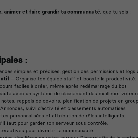
er, animer et faire grandir ta communauté
, que tu sois :
pales :
es simples et précises, gestion des permissions et logs dé
atif
– Organise ton équipe staff et booste la productivité.
ours faciles à créer, même après redémarrage du bot.
auté avec un système de classement des meilleurs voteurs
notes, rappels de devoirs, planification de projets en group
Annonces, suivi d’activité et classements automatisés.
tes personnalisées et attribution de rôles intelligents.
’il faut pour garder ton serveur sous contrôle.
eractives pour divertir ta communauté.
ardes régulières de votre serveur Discord afin de le restaur