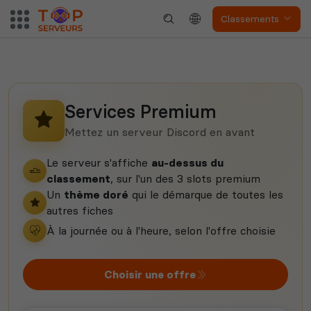
Classements
Myth of Empires
Enshrouded
Services Premium
Mettez un serveur Discord en avant
Voir tous les
jeux disponibles
Le serveur s'affiche
au-dessus du
classement
, sur l'un des 3 slots premium
Un
thème doré
qui le démarque de toutes les
autres fiches
À la journée ou à l'heure, selon l'offre choisie
Choisir une offre