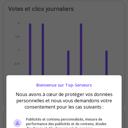
Votes et clics journaliers
2
1.5
1
0.5
0
Mardi
Jeudi
Samedi
Lundi
Bienvenue sur Top-Serveurs
Nous avons à cœur de protéger vos données
Votes
Clics
personnelles et nous vous demandons votre
consentement pour les cas suivants :
Votes et clics mensuels
Publicités et contenu personnalisés, mesure de
performance des publicités et du contenu, études