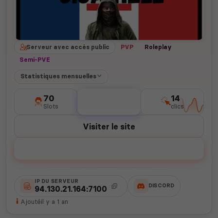
Serveur avec accès public
PVP
Roleplay
Semi-PVE
Statistiques mensuelles
70
0
14
Slots
votes
clics
Visiter le site
Voter
IP DU SERVEUR
DISCORD
94.130.21.164:7100
Ajouté
il y a 1 an