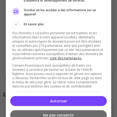
d’audience et développement de services
80
Stocker et/ou accéder à des informations sur un
appareil
60
En savoir plus
40
Vos données à caractère personnel seront traitées, et les
informations liées à votre appareil (cookies, identifiants
20
uniques et autres types de données) pourront être stockées
et consultées par 210 partenaires, ainsi que partagées avec
lui, ou utilisées spécifiquement par ce site. Nos partenaires et
0
nous-mêmes sommes susceptibles d'utiliser des données de
Sept
Oct
Nov
Déc
Jan
Fév
Mars
Avr
Mai
Juil
géolocalisation précises.
Liste des partenaires.
Certains fournisseurs sont susceptibles de traiter vos
Votes
Clics
données à caractère personnel sur la base de l'intérêt
légitime. Vous pouvez vous y opposer en gérant vos options
ci-dessous. Recherchez un lien en bas de cette page ou dans
le menu du site pour gérer ou retirer votre consentement
dans les paramètres des cookies et de confidentialité.
Liste des avis du serveur
Autoriser
Ne pas consentir