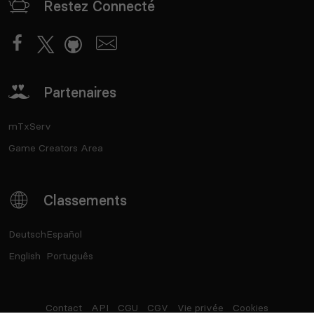
Restez Connecté
Partenaires
mTxServ
Game Creators Area
Classements
Deutsch
Español
English
Português
Contact
API
CGU
CGV
Vie privée
Cookies