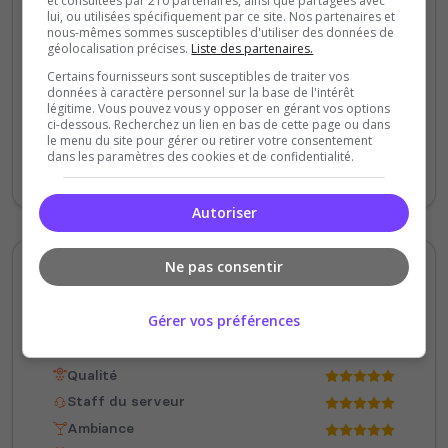
et consultées par 210 partenaires, ainsi que partagées avec
lui, ou utilisées spécifiquement par ce site. Nos partenaires et
Disponibilité
nous-mêmes sommes susceptibles d'utiliser des données de
géolocalisation précises.
Liste des partenaires.
Bonjour, superbe accueil au sein de ce
Certains fournisseurs sont susceptibles de traiter vos
données à caractère personnel sur la base de l'intérêt
serveur, enfin un serveur où on nous
légitime. Vous pouvez vous y opposer en gérant vos options
respecte, ambiance très agréable et drôle.
ci-dessous. Recherchez un lien en bas de cette page ou dans
le menu du site pour gérer ou retirer votre consentement
hâtes de vous retrouver pour passer un bon
dans les paramètres des cookies et de confidentialité.
moment parmi vous.
Autoriser
Ne pas consentir
Justine Foulon
5
/5
Gérer vos préférences
il y a 2 ans
Qualité
Staff du serveur
Ambiance