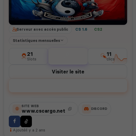
Serveur avec accès public
CS 1.6
CS2
Statistiques mensuelles
21
0
11
Slots
votes
clics
Visiter le site
Voter
SITE WEB
DISCORD
www.cscargo.net
Ajouté
il y a 2 ans