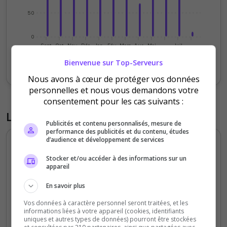
50
0
Sept
Oct
Nov
Déc
Jan
Fév
Mars
Avr
Mai
Juil
Bienvenue sur Top-Serveurs
Votes
Clics
Nous avons à cœur de protéger vos données
personnelles et nous vous demandons votre
consentement pour les cas suivants :
Liste des avis du serveur
Publicités et contenu personnalisés, mesure de
performance des publicités et du contenu, études
d’audience et développement de services
Charline
Stocker et/ou accéder à des informations sur un
5
/5
appareil
il y a 2 ans
En savoir plus
Qualité
Vos données à caractère personnel seront traitées, et les
Staff du serveur
informations liées à votre appareil (cookies, identifiants
uniques et autres types de données) pourront être stockées
Ambiance