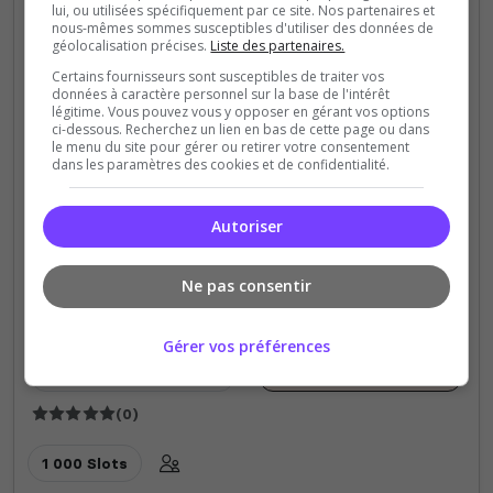
lui, ou utilisées spécifiquement par ce site. Nos partenaires et
nous-mêmes sommes susceptibles d'utiliser des données de
géolocalisation précises.
Liste des partenaires.
Certains fournisseurs sont susceptibles de traiter vos
données à caractère personnel sur la base de l'intérêt
légitime. Vous pouvez vous y opposer en gérant vos options
Arene
Capture de drapeau
CSGO
Débutant
ci-dessous. Recherchez un lien en bas de cette page ou dans
Expert
Fun
Mini-jeux
Zombie
le menu du site pour gérer ou retirer votre consentement
Euro Community - Communauté CS2 (
dans les paramètres des cookies et de confidentialité.
Jailbreak & Roleplay )
Nous vous proposons la première communauté
Autoriser
francophone visant le multigaming sur cs2. Ne
patientez plus et rejoignez nous pour faire un bout
Ne pas consentir
de chemin ensemble.
Gérer vos préférences
3
2 796
votes
clics
(0)
1 000 Slots