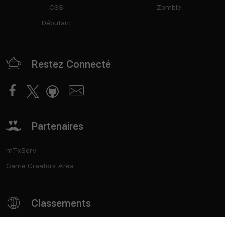
CSS
Zombie
Débutant
Restez Connecté
Partenaires
mTxServ
Game Creators Area
Classements