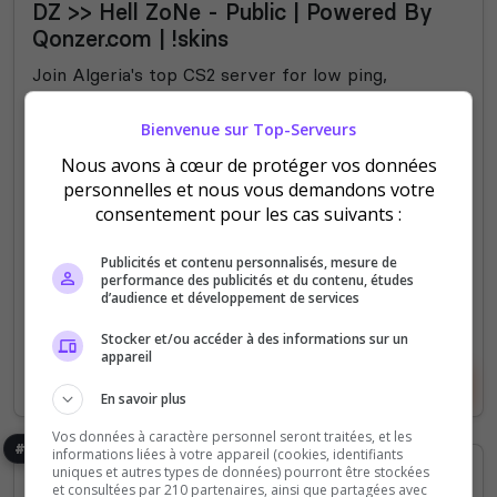
DZ >> Hell ZoNe - Public | Powered By
Qonzer.com | !skins
Join Algeria's top CS2 server for low ping,
competitive gameplay, custom maps, and an active
community. #CS2Algeria #GamingAlgeria
Bienvenue sur Top-Serveurs
#CS2Server #AlgerianGamers #AlgeriaEsports
Nous avons à cœur de protéger vos données
personnelles et nous vous demandons votre
1
3 121
consentement pour les cas suivants :
votes
clics
Publicités et contenu personnalisés, mesure de
(0)
performance des publicités et du contenu, études
d’audience et développement de services
64 Slots
Stocker et/ou accéder à des informations sur un
appareil
Voir le serveur
Voter
En savoir plus
Vos données à caractère personnel seront traitées, et les
#8
informations liées à votre appareil (cookies, identifiants
uniques et autres types de données) pourront être stockées
et consultées par 210 partenaires, ainsi que partagées avec