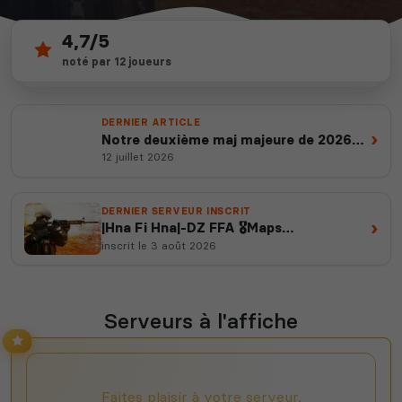
4,7/5
104
depuis 2012
noté par 12 joueurs
serveurs actifs
14 ans d'expertise
DERNIER ARTICLE
›
Notre deuxième maj majeure de 2026
est en ligne
12 juillet 2026
DERNIER SERVEUR INSCRIT
›
|Hna Fi Hna|-DZ FFA 🎖️Maps
Custom/Funny ,!skins
inscrit le 3 août 2026
Serveurs à l'affiche
Faites plaisir à votre serveur,