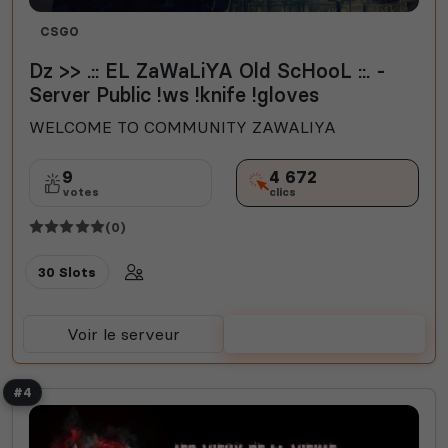
CSGO
Dz >> .:: EL ZaWaLiYA Old ScHooL ::. -
Server Public !ws !knife !gloves
WELCOME TO COMMUNITY ZAWALIYA
9
4 672
votes
clics
(0)
30 Slots
Voir le serveur
Voter
#4