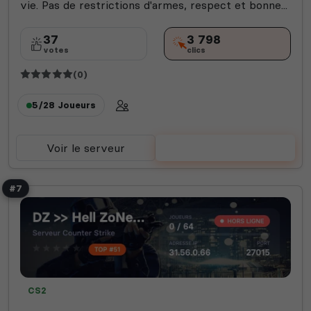
vie. Pas de restrictions d'armes, respect et bonne...
37
3 798
votes
clics
(0)
5/28
Joueurs
Voir le serveur
Voter
#7
CS2