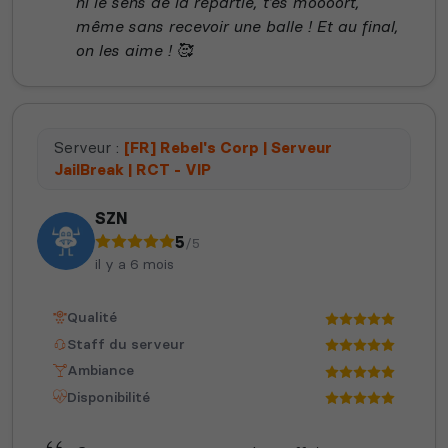
ni le sens de la répartie, t’es moooort,
même sans recevoir une balle ! Et au final,
on les aime ! 🥰
Serveur :
[FR] Rebel's Corp | Serveur
JailBreak | RCT - VIP
SZN
5
/5
il y a 6 mois
Qualité
Staff du serveur
Ambiance
Disponibilité