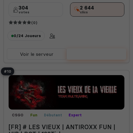
304
2 644
votes
clics
(0)
0/24
Joueurs
Voir le serveur
Voter
#10
CSGO
Fun
Débutant
Expert
[FR] # LES VIEUX | ANTIROXX FUN |