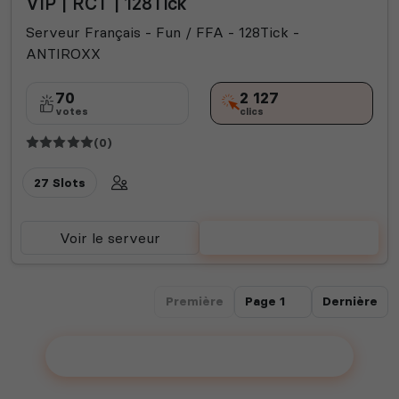
VIP | RCT | 128Tick
Serveur Français - Fun / FFA - 128Tick -
ANTIROXX
70
2 127
votes
clics
(0)
27 Slots
Voir le serveur
Voter
Première
Dernière
Ajouter votre serveur sur le Top !