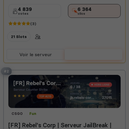
4 839
6 364
votes
clics
(3)
21 Slots
Voir le serveur
Voter
#2
CSGO
Fun
[FR] Rebel's Corp | Serveur JailBreak |