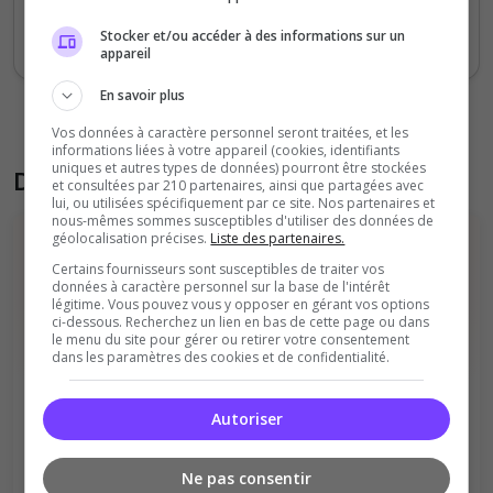
même sans recevoir une balle ! Et au final,
Stocker et/ou accéder à des informations sur un
on les aime ! 🥰
appareil
En savoir plus
Vos données à caractère personnel seront traitées, et les
informations liées à votre appareil (cookies, identifiants
uniques et autres types de données) pourront être stockées
Donner son avis sur le serveur
et consultées par 210 partenaires, ainsi que partagées avec
lui, ou utilisées spécifiquement par ce site. Nos partenaires et
nous-mêmes sommes susceptibles d'utiliser des données de
géolocalisation précises.
Liste des partenaires.
Certains fournisseurs sont susceptibles de traiter vos
données à caractère personnel sur la base de l'intérêt
légitime. Vous pouvez vous y opposer en gérant vos options
ci-dessous. Recherchez un lien en bas de cette page ou dans
le menu du site pour gérer ou retirer votre consentement
dans les paramètres des cookies et de confidentialité.
Vous devez être connecté pour ajouter
un avis sur ce serveur !
Autoriser
Se connecter
S'inscrire
Ne pas consentir