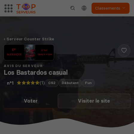
Classements
Neverwinter
Squad
Nights
Serveur Counter Strike
AVIS DU SERVEUR
Myth of Empires
Enshrouded
Los Bastardos casual
(1)
n°1
CS2
Débutant
Fun
Voir tous les
Voter
Visiter le site
jeux disponibles