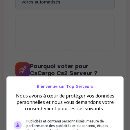
votes automatisés
Pourquoi voter pour
CsCargo Cs2 Serveur ?
Bienvenue sur Top-Serveurs
Nous avons à cœur de protéger vos données
personnelles et nous vous demandons votre
consentement pour les cas suivants :
Améliore le classement
Publicités et contenu personnalisés, mesure de
Votre vote aide le serveur à monter dans le
performance des publicités et du contenu, études
classement