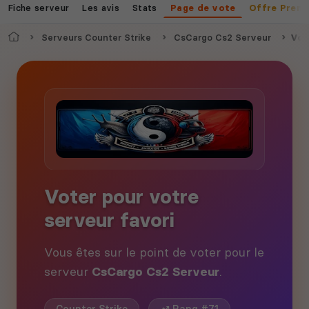
Fiche serveur
Les avis
Stats
Page de vote
Offre Prem
Accueil
Serveurs Counter Strike
CsCargo Cs2 Serveur
Vot
Voter pour votre
serveur favori
Vous êtes sur le point de voter pour le
serveur
CsCargo Cs2 Serveur
.