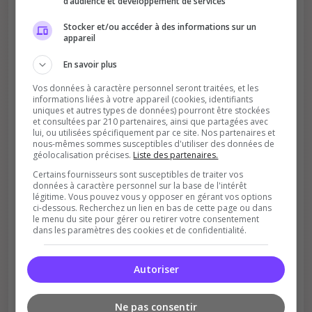
d’audience et développement de services
Stocker et/ou accéder à des informations sur un
appareil
En savoir plus
Vos données à caractère personnel seront traitées, et les
informations liées à votre appareil (cookies, identifiants
uniques et autres types de données) pourront être stockées
Soutient la communauté
et consultées par 210 partenaires, ainsi que partagées avec
lui, ou utilisées spécifiquement par ce site. Nos partenaires et
Plus de visibilité = plus de joueurs
nous-mêmes sommes susceptibles d'utiliser des données de
géolocalisation précises.
Liste des partenaires.
Certains fournisseurs sont susceptibles de traiter vos
données à caractère personnel sur la base de l'intérêt
légitime. Vous pouvez vous y opposer en gérant vos options
ci-dessous. Recherchez un lien en bas de cette page ou dans
le menu du site pour gérer ou retirer votre consentement
dans les paramètres des cookies et de confidentialité.
Récompenses possibles
Autoriser
Certains serveurs offrent des bonus aux
votants
Ne pas consentir