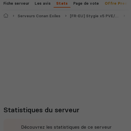
Fiche serveur
Les avis
Page de vote
Stats
Offre Premi
Accueil
Serveurs Conan Exiles
[FR-EU] Stygie x5 PVE/RP
S
Statistiques du serveur
Découvrez les statistiques de ce serveur