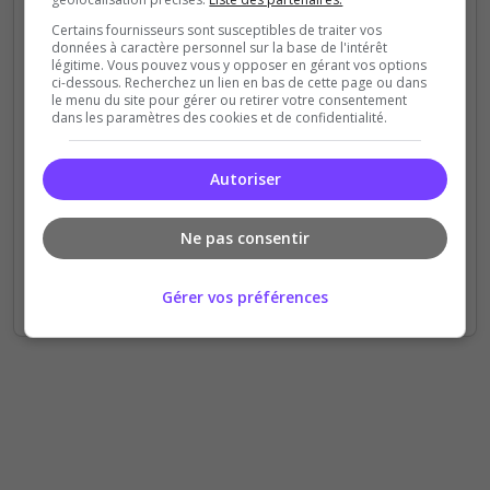
5000
Certains fournisseurs sont susceptibles de traiter vos
données à caractère personnel sur la base de l'intérêt
légitime. Vous pouvez vous y opposer en gérant vos options
4000
ci-dessous. Recherchez un lien en bas de cette page ou dans
le menu du site pour gérer ou retirer votre consentement
3000
dans les paramètres des cookies et de confidentialité.
2000
Autoriser
1000
0
Ne pas consentir
Sep
Oct
Nov
Dec
Jan
Feb
Mar
Apr
May
Jun
Jul
Aug
Votes
Clics
Gérer vos préférences