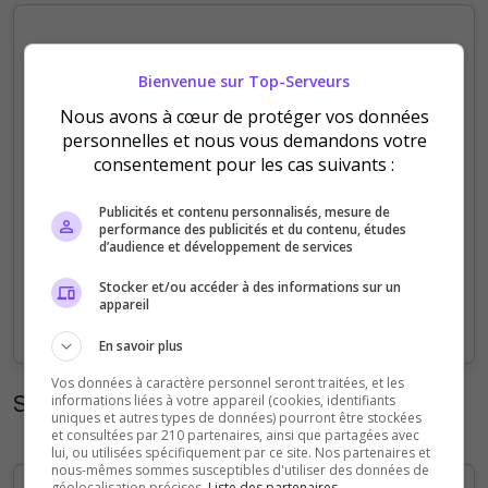
40
Bienvenue sur Top-Serveurs
30
Nous avons à cœur de protéger vos données
personnelles et nous vous demandons votre
20
consentement pour les cas suivants :
10
Publicités et contenu personnalisés, mesure de
performance des publicités et du contenu, études
d’audience et développement de services
0
01/08
02/08
03/08
04/08
05/08
06/08
07/08
Stocker et/ou accéder à des informations sur un
appareil
Votes
Clics
En savoir plus
Vos données à caractère personnel seront traitées, et les
Statistiques mensuelles
informations liées à votre appareil (cookies, identifiants
uniques et autres types de données) pourront être stockées
et consultées par 210 partenaires, ainsi que partagées avec
lui, ou utilisées spécifiquement par ce site. Nos partenaires et
nous-mêmes sommes susceptibles d'utiliser des données de
géolocalisation précises.
Liste des partenaires.