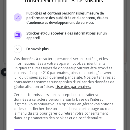
consentement pour les cas suivants :
321
1 036
Publicités et contenu personnalisés, mesure de
votes
clics
performance des publicités et du contenu, études
d’audience et développement de services
(3)
Stocker et/ou accéder à des informations sur un
110 Slots
appareil
En savoir plus
Voir le serveur
Voter
Vos données à caractère personnel seront traitées, et les
informations liées à votre appareil (cookies, identifiants
uniques et autres types de données) pourront être stockées
#6
et consultées par 210 partenaires, ainsi que partagées avec
lui, ou utilisées spécifiquement par ce site. Nos partenaires et
nous-mêmes sommes susceptibles d'utiliser des données de
géolocalisation précises.
Liste des partenaires.
Certains fournisseurs sont susceptibles de traiter vos
données à caractère personnel sur la base de l'intérêt
légitime. Vous pouvez vous y opposer en gérant vos options
ci-dessous. Recherchez un lien en bas de cette page ou dans
le menu du site pour gérer ou retirer votre consentement
PC
Survie
PVP
PVE
dans les paramètres des cookies et de confidentialité.
LCDS: Damnation Enhanced