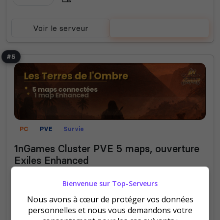
Voir le serveur
Voter
#5
PC
PVE
Survie
1nGames Cluster PVE 5 maps, ouverture
Exiles Enhanced
Cluster PvE : Exiles Land, Savage Wilds, Legend of
Bienvenue sur Top-Serveurs
Shem, Siptah et Whispering Isles ! Vis une
Nous avons à cœur de protéger vos données
aventure unique grâce à des quêtes exclusives !
personnelles et nous vous demandons votre
Mod Omega, EEWA, Underworld, et bien d'autres