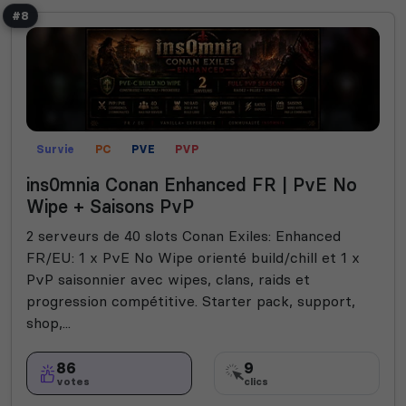
#8
Survie
PC
PVE
PVP
ins0mnia Conan Enhanced FR | PvE No
Wipe + Saisons PvP
2 serveurs de 40 slots Conan Exiles: Enhanced
FR/EU: 1 x PvE No Wipe orienté build/chill et 1 x
PvP saisonnier avec wipes, clans, raids et
progression compétitive. Starter pack, support,
shop,...
86
9
votes
clics