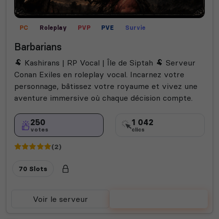
PC
Roleplay
PVP
PVE
Survie
Barbarians
🐏 Kashirans | RP Vocal | Île de Siptah 🐏 Serveur
Conan Exiles en roleplay vocal. Incarnez votre
personnage, bâtissez votre royaume et vivez une
aventure immersive où chaque décision compte.
250
1 042
votes
clics
(2)
70 Slots
Voir le serveur
Voter