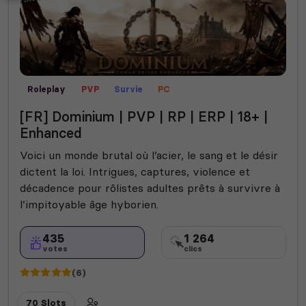
Roleplay
PVP
Survie
PC
[FR] Dominium | PVP | RP | ERP | 18+ |
Enhanced
Voici un monde brutal où l’acier, le sang et le désir
dictent la loi. Intrigues, captures, violence et
décadence pour rôlistes adultes prêts à survivre à
l’impitoyable âge hyborien.
435
1 264
votes
clics
(6)
70 Slots