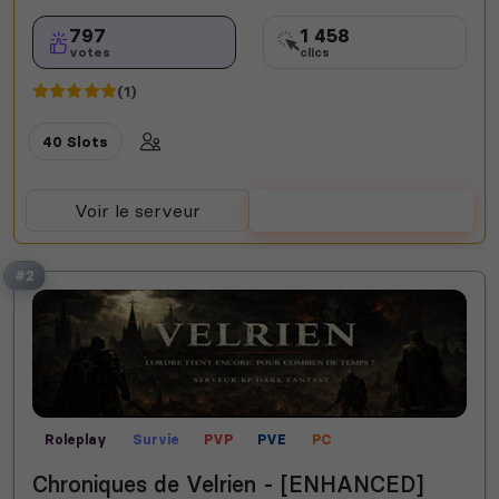
797
1 458
votes
clics
(1)
40 Slots
Voir le serveur
Voter
#2
Roleplay
Survie
PVP
PVE
PC
Chroniques de Velrien - [ENHANCED]