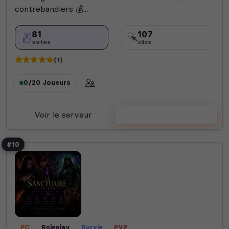
contrebandiers 💰...
81
107
votes
clics
(1)
0/20
Joueurs
Voir le serveur
Voter
#10
PC
Roleplay
Survie
PVP