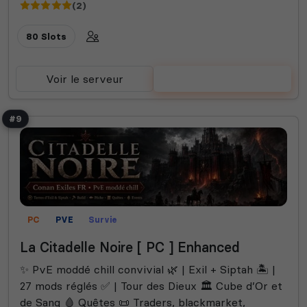
(2)
80 Slots
Voir le serveur
Voter
#9
PC
PVE
Survie
La Citadelle Noire [ PC ] Enhanced
✨ PvE moddé chill convivial 🌿 | Exil + Siptah 🏝️ |
27 mods réglés ✅ | Tour des Dieux 🏛️ Cube d’Or et
de Sang 🩸 Quêtes 📜 Traders, blackmarket,