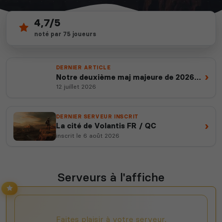
4,7/5
95
depuis 2012
noté par 75 joueurs
serveurs actifs
14 ans d'expertise
DERNIER ARTICLE
›
Notre deuxième maj majeure de 2026
est en ligne
12 juillet 2026
DERNIER SERVEUR INSCRIT
›
La cité de Volantis FR / QC
inscrit le 6 août 2026
Serveurs à l'affiche
Faites plaisir à votre serveur,