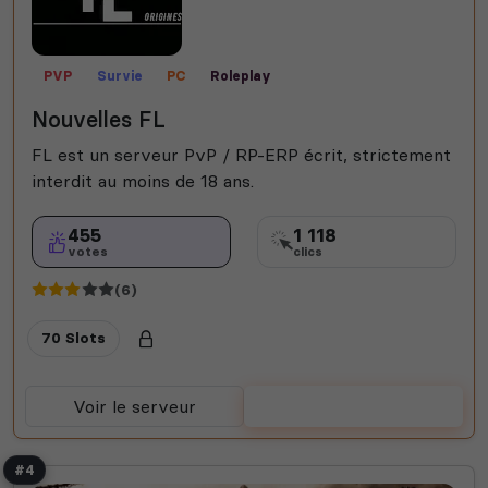
PVP
Survie
PC
Roleplay
Nouvelles FL
FL est un serveur PvP / RP-ERP écrit, strictement
interdit au moins de 18 ans.
455
1 118
votes
clics
(6)
70 Slots
Voir le serveur
Voter
#4