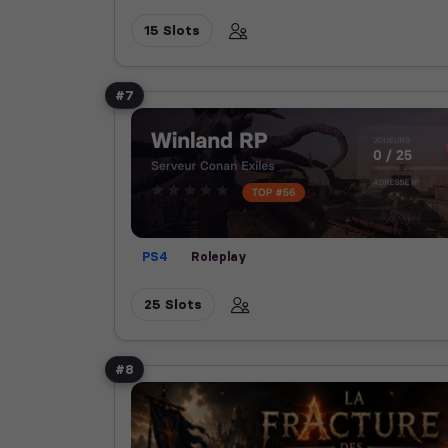
15 Slots
#7
PS4
Roleplay
25 Slots
#8