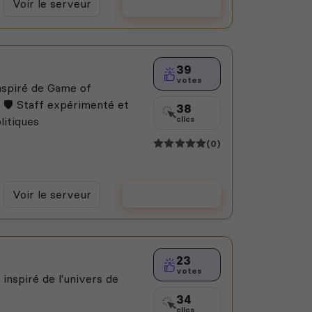
Voir le serveur
Voter
39
votes
nspiré de Game of
 🛡️ Staff expérimenté et
38
litiques
clics
(0)
Voir le serveur
Voter
23
votes
inspiré de l'univers de
34
clics