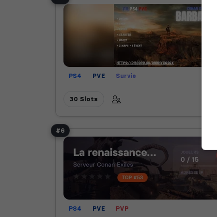
PS4
PVE
Survie
30 Slots
#6
PS4
PVE
PVP