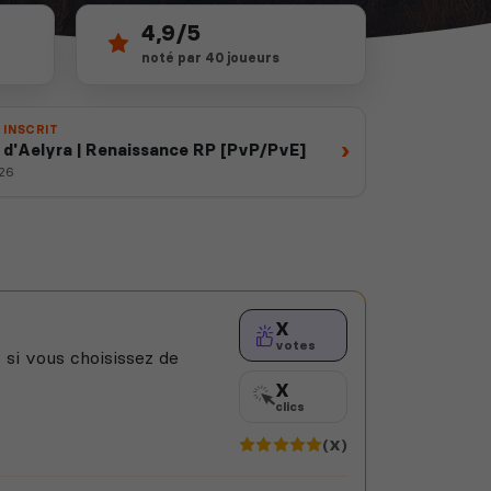
4,9/5
noté par 40 joueurs
 INSCRIT
›
s d'Aelyra | Renaissance RP [PvP/PvE]
026
X
votes
 si vous choisissez de
X
clics
(X)