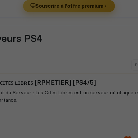
Souscrire à l'offre premium
veurs PS4
P
 ᴄɪᴛᴇꜱ ʟɪʙʀᴇꜱ [RPMETIER] [PS4/5]
it du Serveur : Les Cités Libres est un serveur où chaque m
rtance.