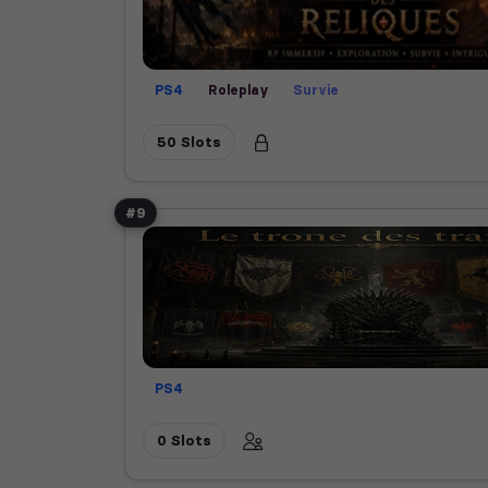
PS4
Roleplay
Survie
50 Slots
#9
PS4
0 Slots