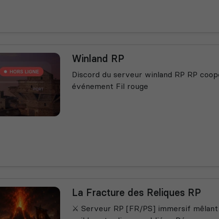
Winland RP
Discord du serveur winland RP RP coo
événement Fil rouge
La Fracture des Reliques RP
⚔️ Serveur RP [FR/PS] immersif mêlant e