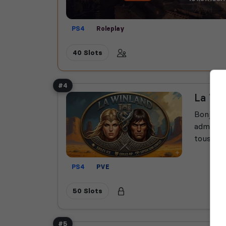
PS4
Roleplay
40 Slots
#4
La Win
Bonjours
admin ac
tous...
PS4
PVE
50 Slots
#5