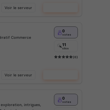
Voir le serveur
Voter
0
votes
pératif Commerce
11
clics
(0)
Voir le serveur
Voter
0
votes
xploration, intrigues,