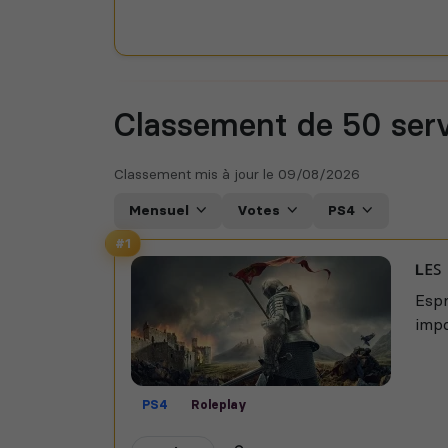
Classement de 50
ser
Classement mis à jour le
09/08/2026
Mensuel
Votes
PS4
#1
ʟᴇꜱ
Espr
impo
PS4
Roleplay