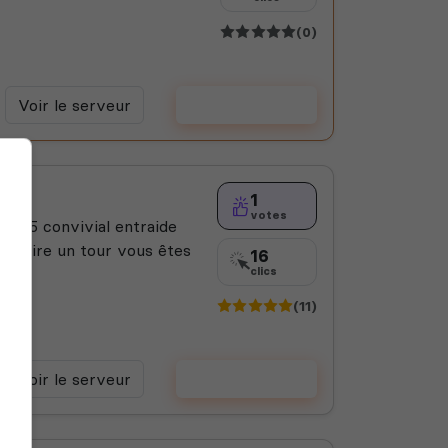
(0)
Voir le serveur
Voter
1
votes
4 ps5 convivial entraide
r faire un tour vous êtes
16
clics
(11)
Voir le serveur
Voter