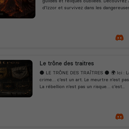
guildes et reliques oubliées. Découvrez 
d’Izzor et survivez dans les dangereuses 
Le trône des traitres
🌑 LE TRÔNE DES TRAÎTRES 🌑 🌍 Ici : La
crime… c’est un art. Le meurtre n’est pas
La rébellion n’est pas un risque… c’est...