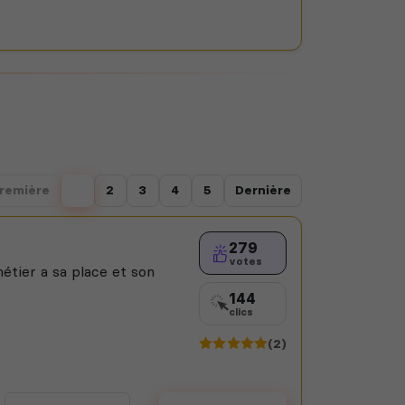
remière
1
2
3
4
5
Dernière
279
votes
étier a sa place et son
144
clics
(2)