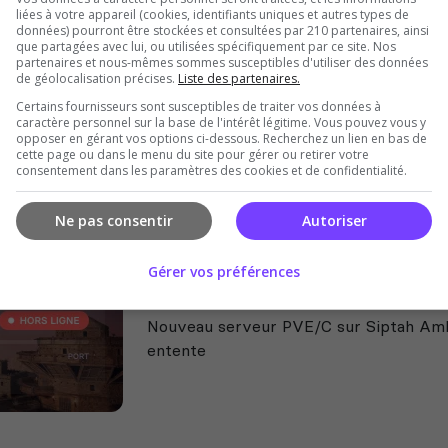
liées à votre appareil (cookies, identifiants uniques et autres types de
Conan Exiles France : BARBARI
données) pourront être stockées et consultées par 210 partenaires, ainsi
que partagées avec lui, ou utilisées spécifiquement par ce site. Nos
Bonjour Chers survivants ! Conan Exil
partenaires et nous-mêmes sommes susceptibles d'utiliser des données
vous ! Nous souhaiterions agrandir la 
de géolocalisation précises.
Liste des partenaires.
de joueurs comme vous. Merci à tous p
Certains fournisseurs sont susceptibles de traiter vos données à
ETES LA...
caractère personnel sur la base de l'intérêt légitime. Vous pouvez vous y
opposer en gérant vos options ci-dessous. Recherchez un lien en bas de
cette page ou dans le menu du site pour gérer ou retirer votre
consentement dans les paramètres des cookies et de confidentialité.
Ne pas consentir
Autoriser
Gérer vos préférences
La renaissance du néant
Nouveau serveur PVE/C sur Siptah Ambi
entente