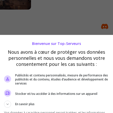
Bienvenue sur Top-Serveurs
land
Nous avons à cœur de protéger vos données
 je vous invite a joindre 1 Serveur pve et 1 serveur Rp . ps
personnelles et nous vous demandons votre
tif plus event shop communauté discord n'hésite pas à veni
consentement pour les cas suivants :
Publicités et contenu personnalisés, mesure de performance des
publicités et du contenu, études d’audience et développement de
services
Stocker et/ou accéder à des informations sur un appareil
En savoir plus
Vos données à caractère personnel seront traitées, et les informations