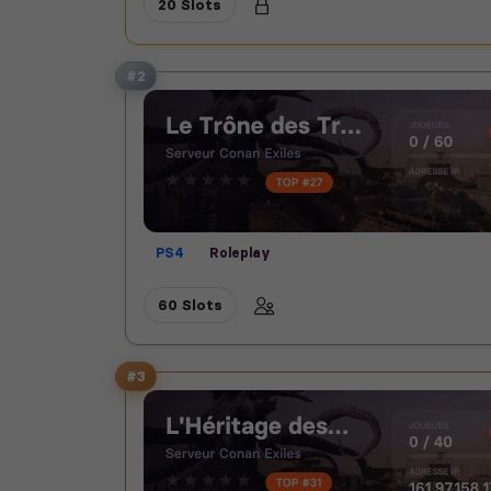
20 Slots
#2
PS4
Roleplay
60 Slots
#3