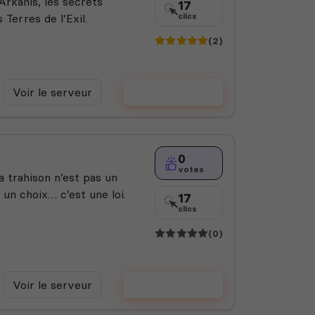
Arkanis, les secrets
17
Terres de l’Exil.
clics
(2)
Voir le serveur
Voter
0
votes
 trahison n’est pas un
 un choix… c’est une loi.
17
clics
(0)
Voir le serveur
Voter