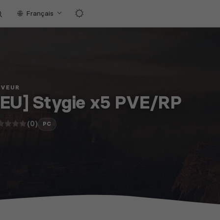
Français
RVEUR
EU] Stygie x5 PVE/RP
(0)
PC