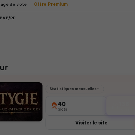
Page de vote
Offre Premium
 PVE/RP
ur
Statistiques mensuelles
40
136
Slots
votes
Visiter le site
C