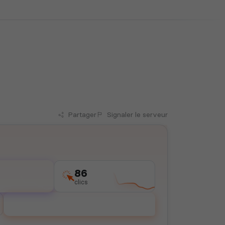
Partager
Signaler
le serveur
86
clics
Voter