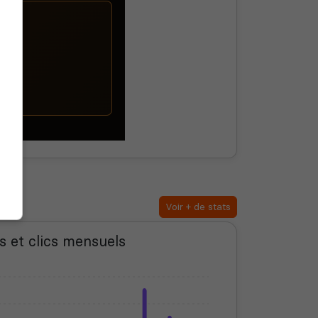
Voir + de stats
s et clics mensuels