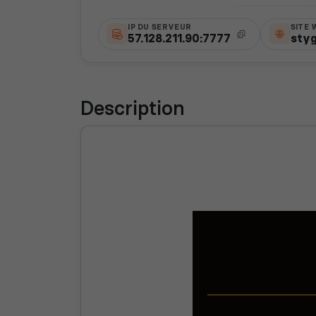
IP DU SERVEUR
SITE 
57.128.211.90:7777
styg
Description