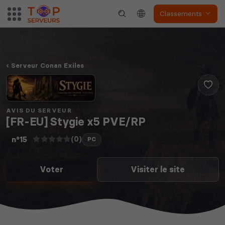
The Front
Atlas
Classements
Serveur Conan Exiles
Dune Awakening
Empyrion
AVIS DU SERVEUR
[FR-EU] Stygie x5 PVE/RP
(0)
n°15
PC
Neverwinter
Voter
Visiter le site
Squad
Nights