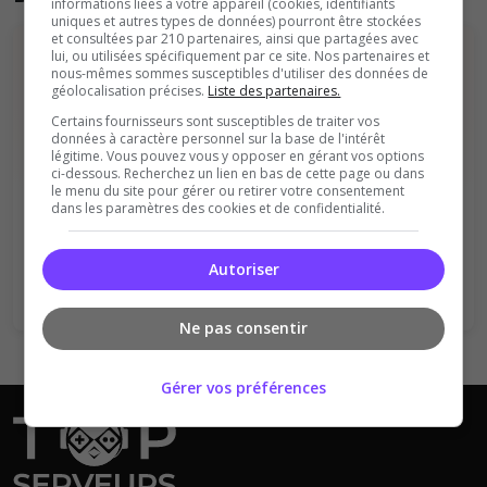
informations liées à votre appareil (cookies, identifiants
uniques et autres types de données) pourront être stockées
et consultées par 210 partenaires, ainsi que partagées avec
lui, ou utilisées spécifiquement par ce site. Nos partenaires et
nous-mêmes sommes susceptibles d'utiliser des données de
géolocalisation précises.
Liste des partenaires.
Certains fournisseurs sont susceptibles de traiter vos
données à caractère personnel sur la base de l'intérêt
légitime. Vous pouvez vous y opposer en gérant vos options
Vous devez être connecté pour ajouter
ci-dessous. Recherchez un lien en bas de cette page ou dans
le menu du site pour gérer ou retirer votre consentement
un avis sur ce serveur !
dans les paramètres des cookies et de confidentialité.
Se connecter
S'inscrire
Autoriser
Ne pas consentir
Gérer vos préférences