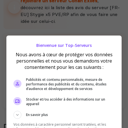
rejoindre un serveur Conan Exiles
,
découvrez ici la liste des avis du serveur [FR-
EU] Stygie x5 PVE/RP afin de vous faire une
idée sur celui-ci.
Bienvenue sur Top-Serveurs
Nous avons à cœur de protéger vos données
personnelles et nous vous demandons votre
consentement pour les cas suivants :
Il n'y a pas encore d'avis sur ce serveur.
Publicités et contenu personnalisés, mesure de
Qualité
Staff du serveur
performance des publicités et du contenu, études
d’audience et développement de services
Ambiance
Disponibilité
Stocker et/ou accéder à des informations sur un
appareil
En savoir plus
Donner son avis sur le serveur
Vos données à caractère personnel seront traitées, et les