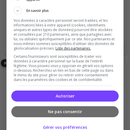
928
197
votes
clics
En savoir plus
(6)
Vos données à caractère personnel seront traitées, et les
informations liées à votre appareil (cookies, identifiants
700 Slots
uniques et autres types de données) pourront être stockées
et consultées par 210 partenaires, ainsi que partagées avec
lui, ou utilisées spécifiquement par ce site. Nos partenaires et
nous-mêmes sommes susceptibles d'utiliser des données de
Voir le serveur
Voter
géolocalisation précises.
Liste des partenaires.
Certains fournisseurs sont susceptibles de traiter vos
données à caractère personnel sur la base de l'intérêt
#16
légitime. Vous pouvez vous y opposer en gérant vos options
ci-dessous. Recherchez un lien en bas de cette page ou dans
le menu du site pour gérer ou retirer votre consentement
dans les paramètres des cookies et de confidentialité.
Autoriser
PVE
Lost Colony
Fun
Ne pas consentir
Hexilark
HEXILARK • 🌍 PC/Xbox/PS • Gameplay Vanilla+
Gérer vos préférences