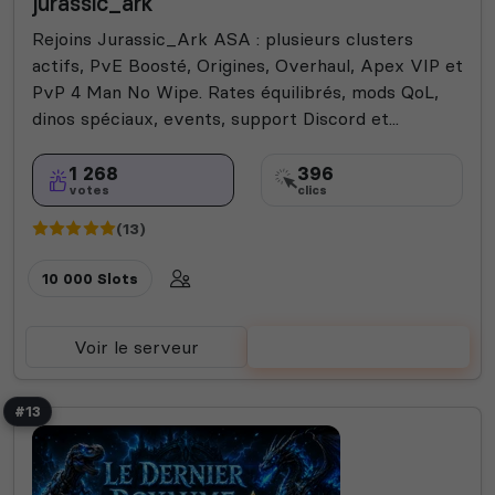
jurassic_ark
Rejoins Jurassic_Ark ASA : plusieurs clusters
actifs, PvE Boosté, Origines, Overhaul, Apex VIP et
PvP 4 Man No Wipe. Rates équilibrés, mods QoL,
dinos spéciaux, events, support Discord et...
1 268
396
votes
clics
(13)
10 000 Slots
Voir le serveur
Voter
#13