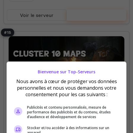
Voir le serveur
Voter
#15
Bienvenue sur Top-Serveurs
Fun
PVE
Lost Colony
Nous avons à cœur de protéger vos données
TCF - The CampFire
personnelles et nous vous demandons votre
consentement pour les cas suivants :
Serveur PvE Crossplay | 🗺️ 10 Maps | 🛠️ Mods |
Plugins | 🦕 Dinos lvl 150 | 🎁 Starter pack |🔥
Publicités et contenu personnalisés, mesure de
Évents réguliers |​ 🎯 Quêtes | 🛒 Shop | 👥 staff
performance des publicités et du contenu, études
d’audience et développement de services
actif
Stocker et/ou accéder à des informations sur un
appareil