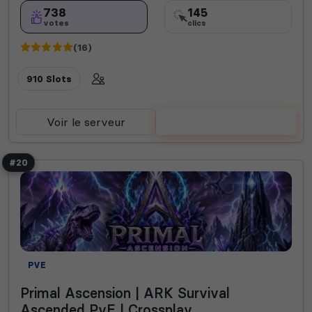
738
145
votes
clics
(16)
910 Slots
Voir le serveur
Voter
#20
PVE
Primal Ascension | ARK Survival
Ascended PvE | Crossplay