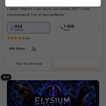
sans dénaturer ARK • 10 Maps • x3 XP • x5 Taming
• Staff réactif • Serveurs surveillés 24/7 • Une
communauté fun et accueillante !
924
1 059
votes
clics
(4)
350 Slots
Voir le serveur
Voter
#17