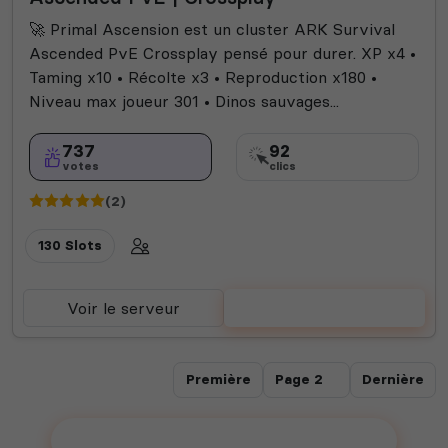
🚀 Primal Ascension est un cluster ARK Survival
Ascended PvE Crossplay pensé pour durer. XP x4 •
Taming x10 • Récolte x3 • Reproduction x180 •
Niveau max joueur 301 • Dinos sauvages...
737
92
votes
clics
(2)
130 Slots
Voir le serveur
Voter
Première
Dernière
Ajouter votre serveur sur le Top !