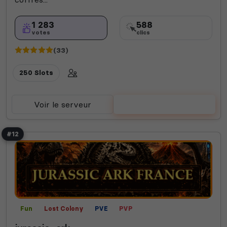
1 283
588
votes
clics
(33)
250 Slots
Voir le serveur
Voter
#12
Fun
Lost Colony
PVE
PVP