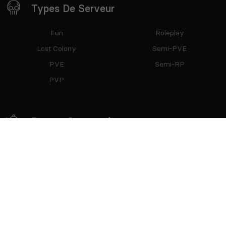
Types De Serveur
Fun
Roleplay
Lost Colony
Semi-PVE
PVE
Semi-RP
PVP
Restez Connecté
Partenaires
mTxServ
Game Creators Area