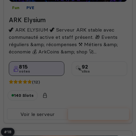
Fun
PVE
ARK Elysium
🦖 ARK ELYSIUM 🦖 Serveur ARK stable avec
communauté active et staff présent. 🎁 Events
réguliers &amp; récompenses ⚒️ Métiers &amp;
économie 💰 ArkCoins &amp; shop 🚀...
815
92
votes
clics
(12)
140 Slots
Voir le serveur
Voter
#18