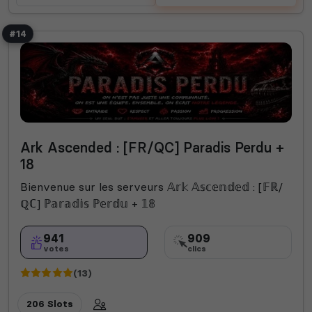
#14
Ark Ascended : [FR/QC] Paradis Perdu +
18
Bienvenue sur les serveurs 𝔸𝕣𝕜 𝔸𝕤𝕔𝕖𝕟𝕕𝕖𝕕 : [𝔽ℝ/
ℚℂ] ℙ𝕒𝕣𝕒𝕕𝕚𝕤 ℙ𝕖𝕣𝕕𝕦 + 𝟙𝟠
941
909
votes
clics
(13)
206 Slots