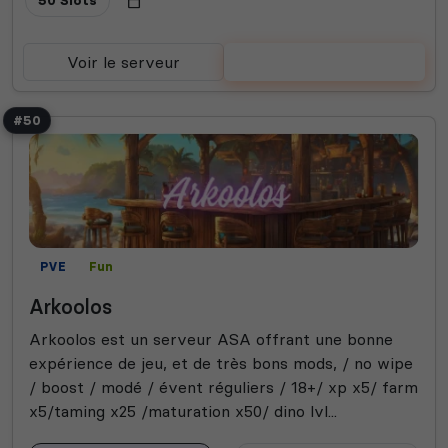
Voir le serveur
Voter
#50
PVE
Fun
Arkoolos
Arkoolos est un serveur ASA offrant une bonne
expérience de jeu, et de très bons mods, / no wipe
/ boost / modé / évent réguliers / 18+/ xp x5/ farm
x5/taming x25 /maturation x50/ dino lvl...