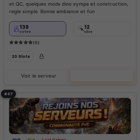
et QC, quelques mods dino sympa et construction,
regle simple. Bonne ambiance et fun
139
12
votes
clics
(0)
20 Slots
Voir le serveur
Voter
#47
PVE
Fun
Lost Colony