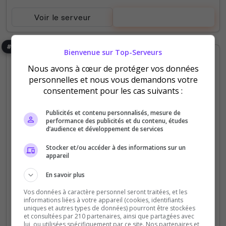
Voir le serveur
Voter
#45
Bienvenue sur Top-Serveurs
Nous avons à cœur de protéger vos données
personnelles et nous vous demandons votre
consentement pour les cas suivants :
Publicités et contenu personnalisés, mesure de
performance des publicités et du contenu, études
d’audience et développement de services
Fun
PVE
Lost Colony
ArkPoW PvE
Stocker et/ou accéder à des informations sur un
appareil
Difficulté originelle du jeu avec entraide Mods
En savoir plus
choisis, évents originaux, discord animé, ambiance
familiale EXP x2 Farming x5 Taming x5 Maturation
Vos données à caractère personnel seront traitées, et les
informations liées à votre appareil (cookies, identifiants
x10 Ragnarok Astraeos Extinction Lost Colony...
uniques et autres types de données) pourront être stockées
et consultées par 210 partenaires, ainsi que partagées avec
lui, ou utilisées spécifiquement par ce site. Nos partenaires et