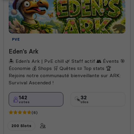
PVE
Eden’s Ark
🏝️ Eden’s Ark | PvE chill 🌿 Staff actif 👥 Évents 🎯
Économie 💰 Shops 🛒 Quêtes 📜 Top stats 🏆
Rejoins notre communauté bienveillante sur ARK:
Survival Ascended !
142
32
votes
clics
(6)
200 Slots