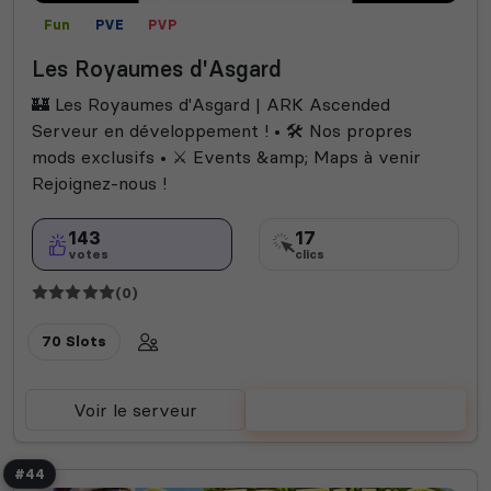
Fun
PVE
PVP
Les Royaumes d'Asgard
🏰 Les Royaumes d'Asgard | ARK Ascended
Serveur en développement ! • 🛠️ Nos propres
mods exclusifs • ⚔️ Events &amp; Maps à venir
Rejoignez-nous !
143
17
votes
clics
(0)
70 Slots
Voir le serveur
Voter
#44