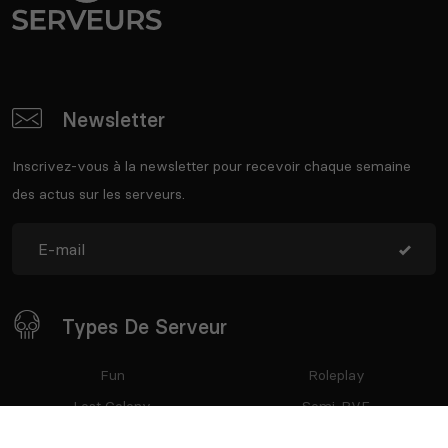
Newsletter
Inscrivez-vous à la newsletter pour recevoir chaque semaine
des actus sur les serveurs.
Types De Serveur
Fun
Roleplay
Lost Colony
Semi-PVE
PVE
Semi-RP