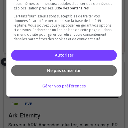
139
24
nous-mêmes sommes susceptibles d'utiliser des données de
votes
clics
géolocalisation précises.
Liste des partenaires.
(2)
Certains fournisseurs sont susceptibles de traiter vos
données à caractère personnel sur la base de l'intérêt
légitime. Vous pouvez vous y opposer en gérant vos options
100 Slots
ci-dessous. Recherchez un lien en bas de cette page ou dans
le menu du site pour gérer ou retirer votre consentement
dans les paramètres des cookies et de confidentialité.
Voir le serveur
Voter
Autoriser
#46
Ne pas consentir
Gérer vos préférences
Fun
PVE
Ark Eternity
Serveur ARK Ascended, cluster, plusieurs map. FR