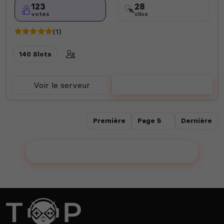
123
28
votes
clics
(1)
140 Slots
Voir le serveur
Voter
Première
Dernière
Ajouter votre serveur sur le Top !