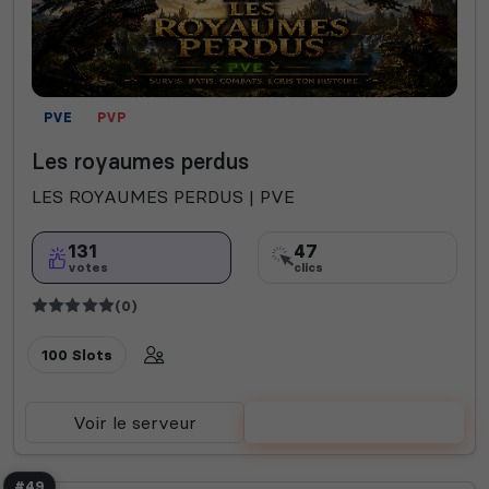
PVE
PVP
Les royaumes perdus
LES ROYAUMES PERDUS | PVE
131
47
votes
clics
(0)
100 Slots
Voir le serveur
Voter
#49