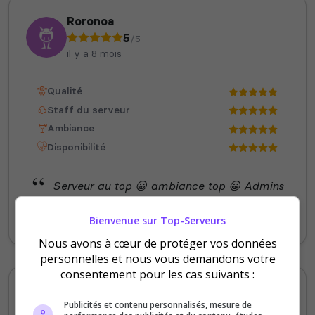
Roronoa
5
/5
il y a 8 mois
Qualité
Staff du serveur
Ambiance
Disponibilité
Serveur au top 😀 ambiance top 😀 Admins
réactifs et systeme de quêtes bref je me
regale 😀
Bienvenue sur Top-Serveurs
Nous avons à cœur de protéger vos données
personnelles et nous vous demandons votre
consentement pour les cas suivants :
Tonton Seb
Publicités et contenu personnalisés, mesure de
5
/5