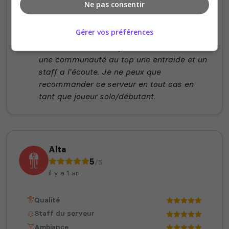
Ne pas consentir
Ambiance
Disponibilité
Gérer vos préférences
Franchement une super belle découverte
une communauté au top une entraide et un
staff a l'écoute. Je ne peux que
recommander ce serveur en tout cas en
tant que joueur solo/débutant.
Alta
5
/5
il y a 1 an
Qualité
Staff du serveur
Ambiance