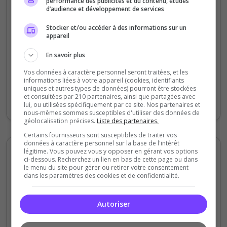
performance des publicités et du contenu, études
il y a 9 mois
d’audience et développement de services
Stocker et/ou accéder à des informations sur un
Qualité
appareil
Staff du serveur
En savoir plus
Ambiance
Vos données à caractère personnel seront traitées, et les
Disponibilité
informations liées à votre appareil (cookies, identifiants
uniques et autres types de données) pourront être stockées
et consultées par 210 partenaires, ainsi que partagées avec
Merci pour les écoutes et votre rapidité ;)
lui, ou utilisées spécifiquement par ce site. Nos partenaires et
nous-mêmes sommes susceptibles d'utiliser des données de
géolocalisation précises.
Liste des partenaires.
Certains fournisseurs sont susceptibles de traiter vos
données à caractère personnel sur la base de l'intérêt
légitime. Vous pouvez vous y opposer en gérant vos options
Malouba
ci-dessous. Recherchez un lien en bas de cette page ou dans
5
le menu du site pour gérer ou retirer votre consentement
/5
dans les paramètres des cookies et de confidentialité.
il y a 11 mois
Autoriser
Qualité
Staff du serveur