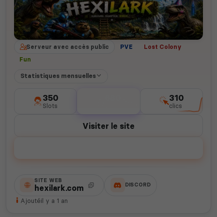
Serveur avec accès public
PVE
Lost Colony
Fun
Statistiques mensuelles
350
680
310
Slots
votes
clics
Visiter le site
Voter
SITE WEB
DISCORD
hexilark.com
Ajouté
il y a 1 an