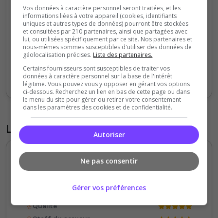
2000
Vos données à caractère personnel seront traitées, et les
informations liées à votre appareil (cookies, identifiants
uniques et autres types de données) pourront être stockées
1000
et consultées par 210 partenaires, ainsi que partagées avec
lui, ou utilisées spécifiquement par ce site. Nos partenaires et
nous-mêmes sommes susceptibles d'utiliser des données de
0
géolocalisation précises.
Liste des partenaires.
Sept
Oct
Nov
Déc
Jan
Fév
Mars
Avr
Mai
Juil
Certains fournisseurs sont susceptibles de traiter vos
données à caractère personnel sur la base de l'intérêt
Votes
Clics
légitime. Vous pouvez vous y opposer en gérant vos options
ci-dessous. Recherchez un lien en bas de cette page ou dans
le menu du site pour gérer ou retirer votre consentement
dans les paramètres des cookies et de confidentialité.
Liste des avis du serveur
Autoriser
M
Ne pas consentir
5
/5
il y a 4 mois
Gérer vos préférences
Qualité