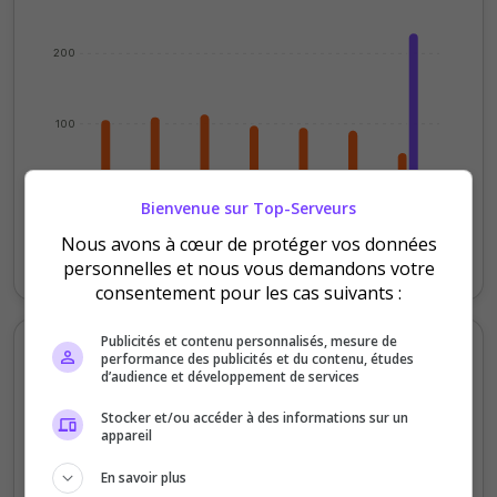
200
100
0
Bienvenue sur Top-Serveurs
Samedi
Lundi
Mardi
Mercredi
Jeudi
Vendredi
Nous avons à cœur de protéger vos données
Votes
Clics
personnelles et nous vous demandons votre
consentement pour les cas suivants :
Publicités et contenu personnalisés, mesure de
Votes et clics mensuels
performance des publicités et du contenu, études
d’audience et développement de services
4000
Stocker et/ou accéder à des informations sur un
appareil
3000
En savoir plus