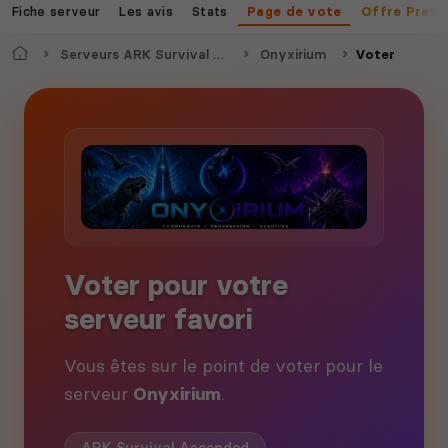
Fiche serveur
Les avis
Stats
Page de vote
Offre Prem
Accueil
Serveurs ARK Survival Ascended
Onyxirium
Voter
Voter pour votre
serveur favori
Vous êtes sur le point de voter pour le
serveur
Onyxirium
.