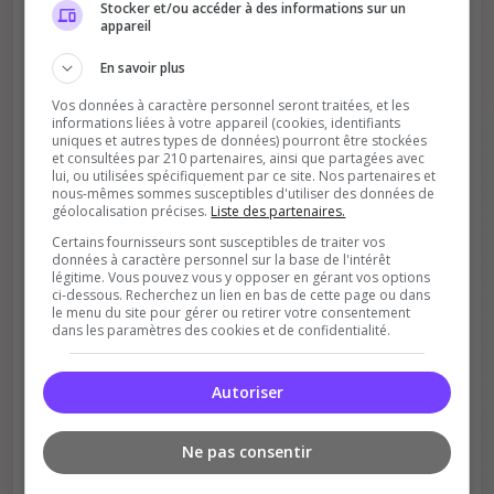
Stocker et/ou accéder à des informations sur un
Votre vote aide le serveur à monter dans le
appareil
classement
En savoir plus
Vos données à caractère personnel seront traitées, et les
informations liées à votre appareil (cookies, identifiants
uniques et autres types de données) pourront être stockées
et consultées par 210 partenaires, ainsi que partagées avec
lui, ou utilisées spécifiquement par ce site. Nos partenaires et
nous-mêmes sommes susceptibles d'utiliser des données de
géolocalisation précises.
Liste des partenaires.
Soutient la communauté
Certains fournisseurs sont susceptibles de traiter vos
Plus de visibilité = plus de joueurs
données à caractère personnel sur la base de l'intérêt
légitime. Vous pouvez vous y opposer en gérant vos options
ci-dessous. Recherchez un lien en bas de cette page ou dans
le menu du site pour gérer ou retirer votre consentement
dans les paramètres des cookies et de confidentialité.
Autoriser
Récompenses possibles
Ne pas consentir
Certains serveurs offrent des bonus aux
votants