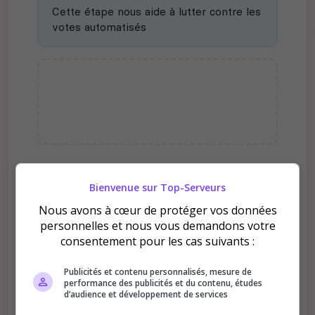
Cette étape nous aide à lutter contre les
votes automatisés
Pourquoi voter pour
Bienvenue sur Top-Serveurs
Onyxirium ?
Nous avons à cœur de protéger vos données
personnelles et nous vous demandons votre
consentement pour les cas suivants :
Publicités et contenu personnalisés, mesure de
performance des publicités et du contenu, études
d’audience et développement de services
Améliore le classement