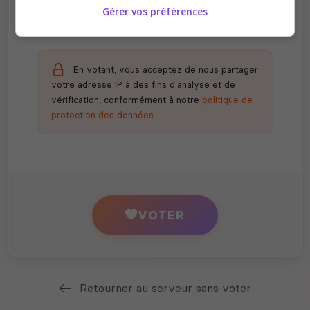
Gérer vos préférences
En votant, vous acceptez de nous partager
votre adresse IP à des fins d'analyse et de
vérification, conformément à notre
politique de
protection des données
.
VOTER
Retourner au serveur sans voter