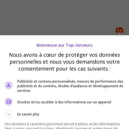
Bienvenue sur Top-Serveurs
Nous avons à cœur de protéger vos données
[FR] Galactic Contention [GC] 
personnelles et nous vous demandons votre
la République
consentement pour les cas suivants :
🌌 Bienvenue sur La Grande Armée de l
objectif est de proposer une expérienc
Publicités et contenu personnalisés, mesure de performance des
l'univers Star Wars tout en conservant 
publicités et du contenu, études d’audience et développement de
services
fait la...
Stocker et/ou accéder à des informations sur un appareil
En savoir plus
Vos données à caractère personnel seront traitées, et les informations
liées à votre appareil (cookies, identifiants uniques et autres types de