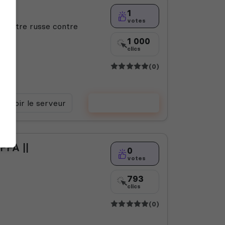
1
votes
s contre russe contre
1 000
clics
(0)
Voir le serveur
Voter
FFA ||
0
votes
793
clics
(0)