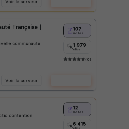
Voir le serveur
Voter
uté Française |
107
votes
ouvelle communauté
1 979
clics
(0)
Voir le serveur
Voter
12
votes
ctic contention
6 415
clics