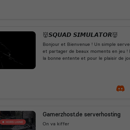
👹𝙎𝙌𝙐𝘼𝘿 𝙎𝙄𝙈𝙐𝙇𝘼𝙏𝙊𝙍👹
Bonjour et Bienvenue ! Un simple serve
et partager de beaux moments en jeu !
la bonne entente et pour le plaisir de jou
Gamerzhost.de serverhosting
On va kiffer