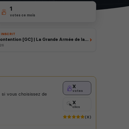
1
votes ce mois
 INSCRIT
›
Contention [GC] | La Grande Armée de la
026
X
votes
 si vous choisissez de
X
clics
(X)