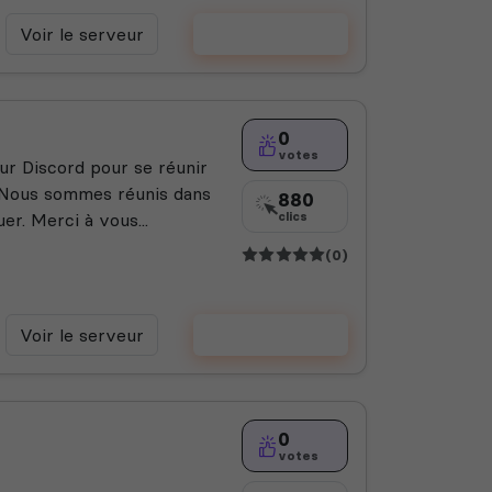
Voir le serveur
Voter
0
votes
ur Discord pour se réunir
 Nous sommes réunis dans
880
er. Merci à vous...
clics
(0)
Voir le serveur
Voter
0
votes