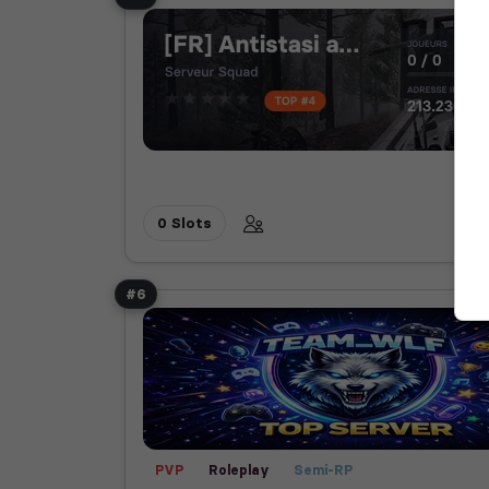
0 Slots
#6
PVP
Roleplay
Semi-RP