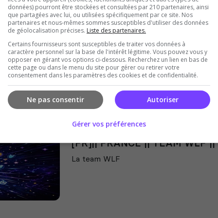
données) pourront être stockées et consultées par 210 partenaires, ainsi
[FR] Antistasi armée francaise
que partagées avec lui, ou utilisées spécifiquement par ce site. Nos
partenaires et nous-mêmes sommes susceptibles d'utiliser des données
Serveur de jeu antistasi Armée francai
de géolocalisation précises.
Liste des partenaires.
résistant
Certains fournisseurs sont susceptibles de traiter vos données à
caractère personnel sur la base de l'intérêt légitime. Vous pouvez vous y
opposer en gérant vos options ci-dessous. Recherchez un lien en bas de
cette page ou dans le menu du site pour gérer ou retirer votre
consentement dans les paramètres des cookies et de confidentialité.
Ne pas consentir
Autoriser
Gérer vos préférences
[FR]|| FRANCE || TEAM WLF || 
La team WLF