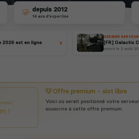
depuis 2012
14 ans d'expertise
DERNIER SERVEUR
›
 2026 est en ligne
[FR] Galactic 
République
inscrit le 3 août 2
Offre premium - slot libre
Voici où serait positionné votre serveur
rveur,
souscrire à cette offre premium.
m !