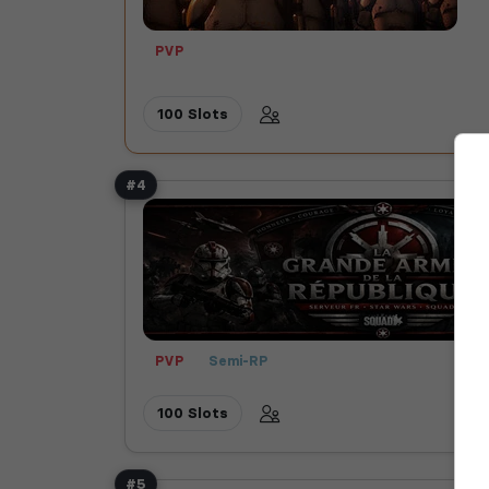
PVP
100 Slots
#4
PVP
Semi-RP
100 Slots
#5