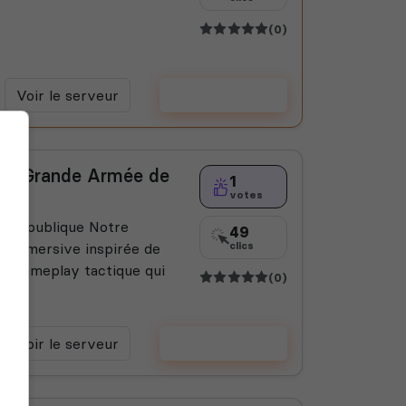
(0)
Voir le serveur
Voter
| La Grande Armée de
1
votes
a République Notre
49
e immersive inspirée de
clics
le gameplay tactique qui
(0)
Voir le serveur
Voter