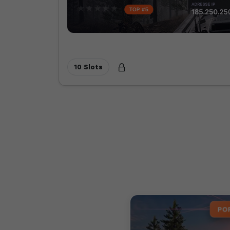
10 Slots
PO