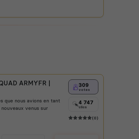
 SQUAD ARMYFR |
309
votes
s que nous avions en tant
4 747
s nouveaux venus sur
clics
(0)