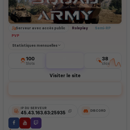
Serveur avec accès public
Roleplay
Semi-RP
PVP
Statistiques mensuelles
100
0
38
Slots
votes
clics
Visiter le site
Voter
IP DU SERVEUR
DISCORD
45.43.163.63:25935