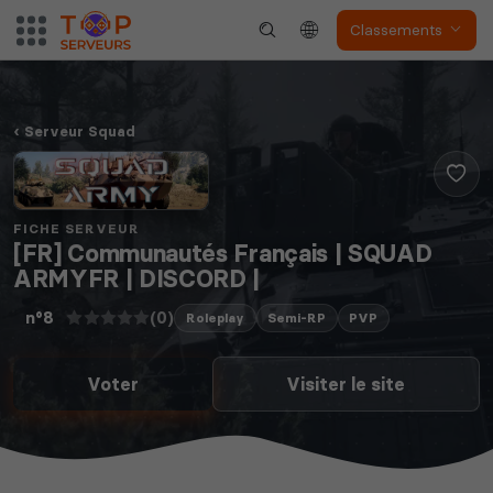
Classements
Serveur Squad
FICHE SERVEUR
[FR] Communautés Français | SQUAD
ARMYFR | DISCORD |
(0)
n°8
Roleplay
Semi-RP
PVP
Voter
Visiter le site