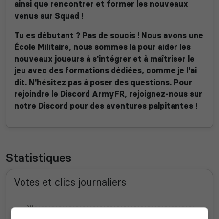
ainsi que rencontrer et former les nouveaux
venus sur Squad !
Tu es débutant ? Pas de soucis ! Nous avons une
École Militaire, nous sommes là pour aider les
nouveaux joueurs à s'intégrer et à maîtriser le
jeu avec des formations dédiées, comme je l'ai
dit. N'hésitez pas à poser des questions. Pour
rejoindre le Discord ArmyFR, rejoignez-nous sur
notre Discord pour des aventures palpitantes !
Statistiques
Votes et clics journaliers
20