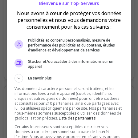
Bienvenue sur Top-Serveurs
15
Nous avons à cœur de protéger vos données
personnelles et nous vous demandons votre
10
consentement pour les cas suivants :
5
Publicités et contenu personnalisés, mesure de
performance des publicités et du contenu, études
d’audience et développement de services
0
Vendredi
Samedi
Dimanche
Lundi
Mardi
Jeudi
Stocker et/ou accéder à des informations sur un
appareil
Votes
Clics
En savoir plus
Vos données à caractère personnel seront traitées, et les
Votes et clics mensuels
informations liées à votre appareil (cookies, identifiants
uniques et autres types de données) pourront être stockées
et consultées par 210 partenaires, ainsi que partagées avec
lui, ou utilisées spécifiquement par ce site. Nos partenaires et
200
nous-mêmes sommes susceptibles d'utiliser des données de
géolocalisation précises.
Liste des partenaires.
150
Certains fournisseurs sont susceptibles de traiter vos
données à caractère personnel sur la base de l'intérêt
légitime. Vous pouvez vous y opposer en gérant vos options