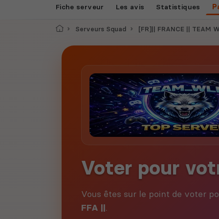
Fiche serveur
Les avis
Statistiques
P
Accueil
Serveurs Squad
[FR]|| FRANCE || TEAM WL
Voter pour vot
Vous êtes sur le point de voter p
FFA ||
.