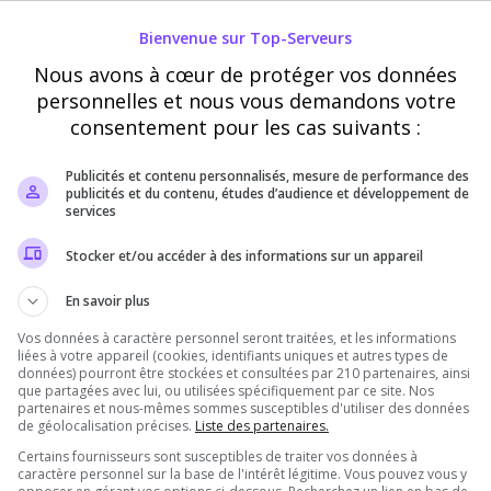
Bienvenue sur Top-Serveurs
Ce pseudo peut être utilisé par le propriétaire du serveur pour vous
Nous avons à cœur de protéger vos données
attribuer des récompenses en jeu
personnelles et nous vous demandons votre
consentement pour les cas suivants :
Vérification
Requis
Publicités et contenu personnalisés, mesure de performance des
publicités et du contenu, études d’audience et développement de
services
Cette étape nous aide à lutter contre les votes
Stocker et/ou accéder à des informations sur un appareil
automatisés
En savoir plus
Vos données à caractère personnel seront traitées, et les informations
liées à votre appareil (cookies, identifiants uniques et autres types de
données) pourront être stockées et consultées par 210 partenaires, ainsi
que partagées avec lui, ou utilisées spécifiquement par ce site. Nos
partenaires et nous-mêmes sommes susceptibles d'utiliser des données
de géolocalisation précises.
Liste des partenaires.
Certains fournisseurs sont susceptibles de traiter vos données à
caractère personnel sur la base de l'intérêt légitime. Vous pouvez vous y