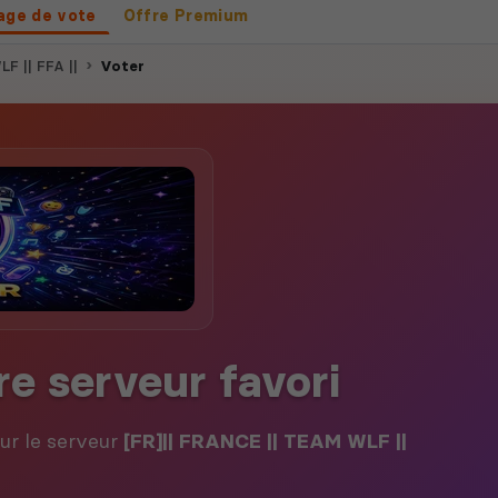
age de vote
Offre Premium
F || FFA ||
Voter
re serveur favori
our le serveur
[FR]|| FRANCE || TEAM WLF ||