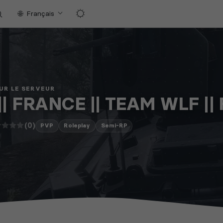
Français
UR LE SERVEUR
|| FRANCE || TEAM WLF || 
(0)
PVP
Roleplay
Semi-RP