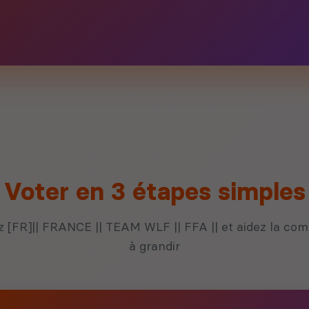
Voter en 3 étapes simples
 [FR]|| FRANCE || TEAM WLF || FFA || et aidez la c
à grandir