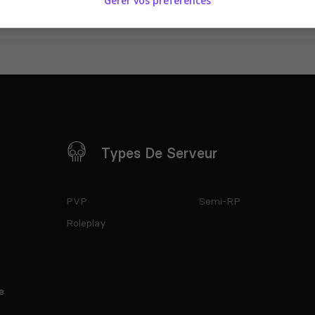
Gérer vos préférences
Types De Serveur
PVP
Semi-RP
Roleplay
e