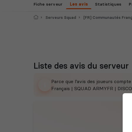
Fiche serveur
Les avis
Statistiques
P
Accueil
Serveurs Squad
[FR] Communautés Français | SQUAD
Liste des avis du serveur
Parce que l'avis des joueurs compt
Français | SQUAD ARMYFR | DISCORD 