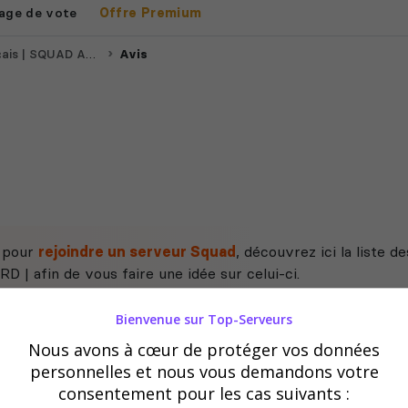
age de vote
Offre Premium
 ARMYFR | DISCORD |
Avis
e pour
rejoindre un serveur Squad
, découvrez ici la liste
| afin de vous faire une idée sur celui-ci.
Bienvenue sur Top-Serveurs
Nous avons à cœur de protéger vos données
personnelles et nous vous demandons votre
consentement pour les cas suivants :