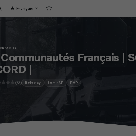
Français
SERVEUR
] Communautés Français |
CORD |
(0)
Roleplay
Semi-RP
PVP