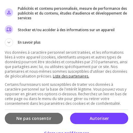
Publicités et contenu personnalisés, mesure de performance des
Il n'y a pas encore d'avis sur ce serveur.
publicités et du contenu, études d’audience et développement de
services
Qualité
Staff du serveur
Ambiance
Disponibil
Stocker et/ou accéder à des informations sur un appareil
En savoir plus
Vos données à caractère personnel seront traitées, et les informations
rveur
liées à votre appareil (cookies, identifiants uniques et autres types de
données) pourront être stockées et consultées par 210 partenaires, ainsi
que partagées avec lui, ou utilisées spécifiquement par ce site. Nos
partenaires et nous-mêmes sommes susceptibles d'utiliser des données
de géolocalisation précises.
Liste des partenaires.
Certains fournisseurs sont susceptibles de traiter vos données à
caractère personnel sur la base de l'intérêt légitime. Vous pouvez vous y
opposer en gérant vos options ci-dessous. Recherchez un lien en bas de
cette page ou dans le menu du site pour gérer ou retirer votre
consentement dans les paramètres des cookies et de confidentialité.
Vous devez être connecté pour ajouter un avis
sur ce serveur !
Ne pas consentir
Autoriser
Se connecter
S'inscrire