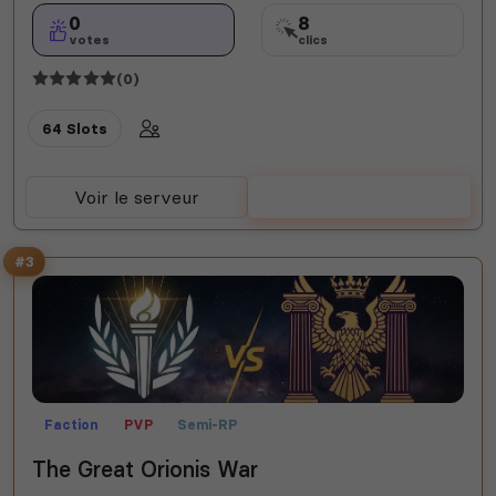
0
8
votes
clics
(0)
64 Slots
Voir le serveur
Voter
#3
Faction
PVP
Semi-RP
The Great Orionis War