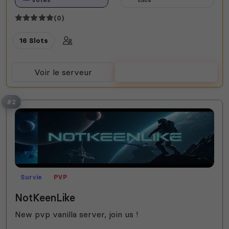
(0)
16 Slots
Voir le serveur
Voter
#2
Survie
PVP
NotKeenLike
New pvp vanilla server, join us !