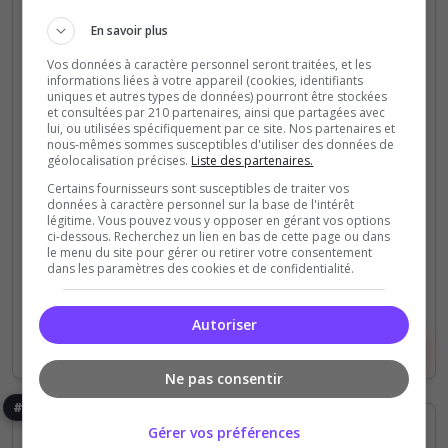
[FR] [SEMI-RP] Division des Voyageurs
En savoir plus
Interstellaires
Vos données à caractère personnel seront traitées, et les
Explorer les confins de l'espace tout en participant
informations liées à votre appareil (cookies, identifiants
à des aventures épiques. Créez votre faction et
uniques et autres types de données) pourront être stockées
et consultées par 210 partenaires, ainsi que partagées avec
forgez des alliances stratégiques pour conquérir de
lui, ou utilisées spécifiquement par ce site. Nos partenaires et
nouveaux territoires. Rejoignez une...
nous-mêmes sommes susceptibles d'utiliser des données de
géolocalisation précises.
Liste des partenaires.
Certains fournisseurs sont susceptibles de traiter vos
0
14
données à caractère personnel sur la base de l'intérêt
votes
clics
légitime. Vous pouvez vous y opposer en gérant vos options
ci-dessous. Recherchez un lien en bas de cette page ou dans
(0)
le menu du site pour gérer ou retirer votre consentement
dans les paramètres des cookies et de confidentialité.
30 Slots
Autoriser
Voir le serveur
Voter
Ne pas consentir
#9
Gérer vos préférences