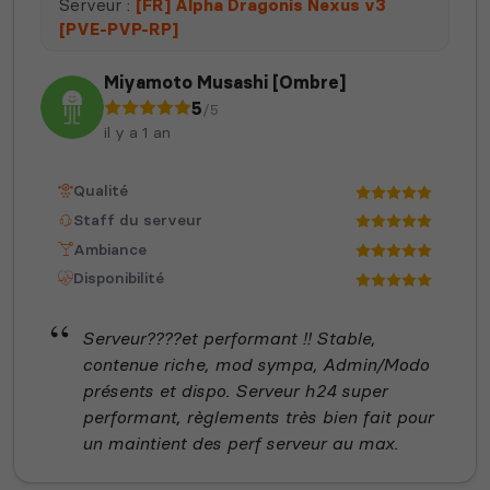
Serveur :
[FR] Alpha Dragonis Nexus v3
[PVE-PVP-RP]
Miyamoto Musashi [Ombre]
5
/5
il y a 1 an
Qualité
Staff du serveur
Ambiance
Disponibilité
Serveur????et performant !! Stable,
contenue riche, mod sympa, Admin/Modo
présents et dispo. Serveur h24 super
performant, règlements très bien fait pour
un maintient des perf serveur au max.