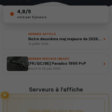
4,8/5
21
depuis 2012
noté par 9 joueurs
serveurs actifs
14 ans d'expertise
DERNIER ARTICLE
›
Notre deuxième maj majeure de 2026
est en ligne
12 juillet 2026
DERNIER SERVEUR INSCRIT
›
[FR/QC/BE] Paradox 1999 PvP
inscrit le 30 juin 2025
Serveurs à l'affiche
Faites plaisir à votre serveur,