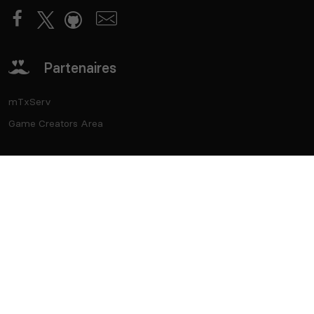
Partenaires
mTxServ
Game Creators Area
Classements
Deutsch
Español
English
Português
Contact
API
CGU
CGV
Vie privée
Cookies
®
Top Serveurs
- Marque déposée - SASU Born2Play