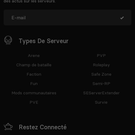
des actus sur les serveurs.
Types De Serveur
Arene
PVP
Champ de bataille
Roleplay
Faction
Safe Zone
Fun
Semi-RP
Mods communautaires
SEServerExtender
PVE
Survie
Restez Connecté