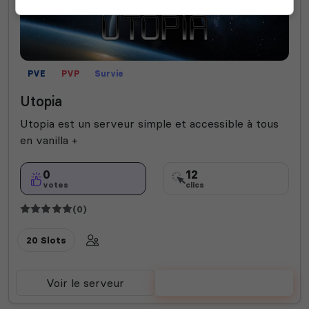
PVE
PVP
Survie
Utopia
Utopia est un serveur simple et accessible à tous
en vanilla +
0
12
votes
clics
(0)
20 Slots
Voir le serveur
Voter