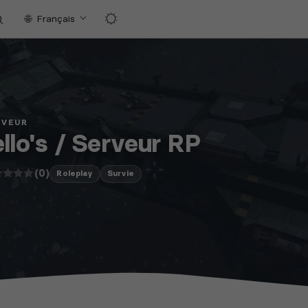
Français
RVEUR
llo's / Serveur RP
(0)
Roleplay
Survie