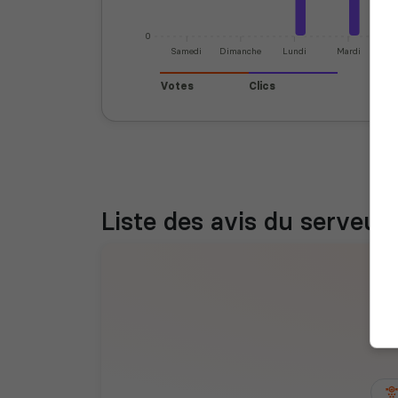
0
Samedi
Dimanche
Lundi
Mardi
Mer
Votes
Clics
Liste des avis du serveur