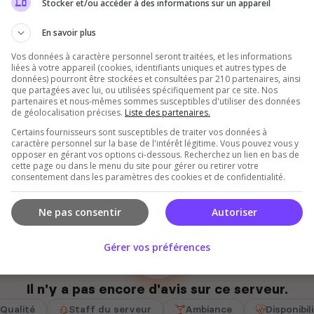
Stocker et/ou accéder à des informations sur un appareil
0
En savoir plus
credi
Jeudi
Vendredi
Sept
Oct
Nov
Déc
Vos données à caractère personnel seront traitées, et les informations
liées à votre appareil (cookies, identifiants uniques et autres types de
Votes
Clics
données) pourront être stockées et consultées par 210 partenaires, ainsi
que partagées avec lui, ou utilisées spécifiquement par ce site. Nos
partenaires et nous-mêmes sommes susceptibles d'utiliser des données
de géolocalisation précises.
Liste des partenaires.
Certains fournisseurs sont susceptibles de traiter vos données à
caractère personnel sur la base de l'intérêt légitime. Vous pouvez vous y
opposer en gérant vos options ci-dessous. Recherchez un lien en bas de
cette page ou dans le menu du site pour gérer ou retirer votre
consentement dans les paramètres des cookies et de confidentialité.
Ne pas consentir
Autoriser
Gérer vos préférences
Il n'y a pas encore d'avis sur ce serveur.
Qualité
Staff du serveur
Ambiance
Disponibil