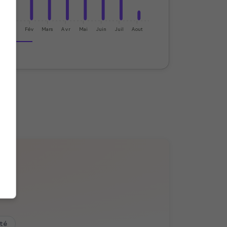
Jan
Fév
Mars
Avr
Mai
Juin
Juil
Aout
ité