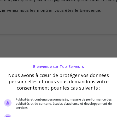
vie venez nous les montrer vous êtes le bienvenue.
aliers
Vote
Bienvenue sur Top-Serveurs
Nous avons à cœur de protéger vos données
80
personnelles et nous vous demandons votre
consentement pour les cas suivants :
60
Publicités et contenu personnalisés, mesure de performance des
40
publicités et du contenu, études d’audience et développement de
services
20