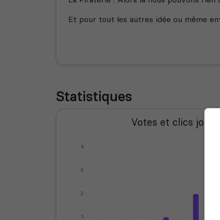
Et pour tout les autres idée ou même en
Statistiques
Votes et clics journ
4
3
2
1