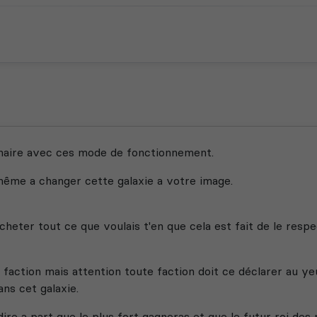
lénaire avec ces mode de fonctionnement.
même a changer cette galaxie a votre image.
eter tout ce que voulais t'en que cela est fait de le resp
e faction mais attention toute faction doit ce déclarer au 
ans cet galaxie.
dire a part que le plus fort gagneras et que le futur roi des 