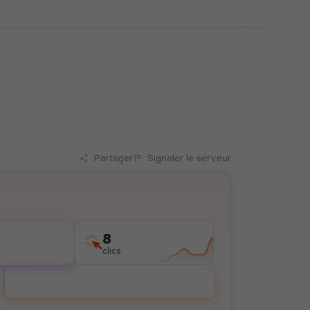
Partager
Signaler
le serveur
8
clics
Voter