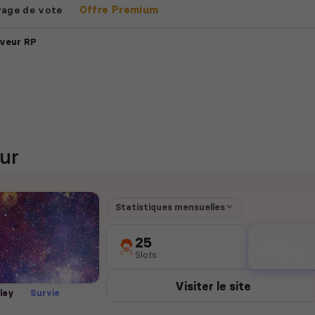
Page de vote
Offre Premium
rveur RP
ur
Statistiques mensuelles
25
0
Slots
votes
Visiter le site
lay
Survie