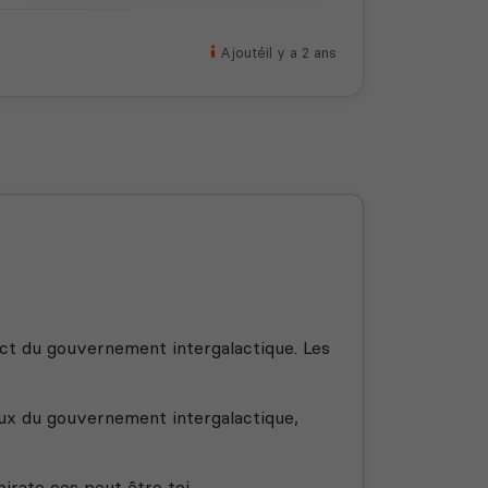
Ajouté
il y a 2 ans
ect du gouvernement intergalactique. Les
yeux du gouvernement intergalactique,
pirate ces peut être toi.