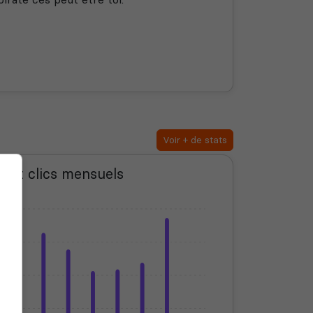
Voir + de stats
s et clics mensuels