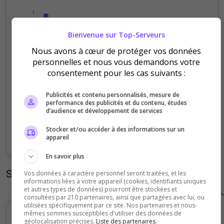
1
Bienvenue sur Top-Serveurs
0.75
Nous avons à cœur de protéger vos données
personnelles et nous vous demandons votre
0.5
consentement pour les cas suivants :
Publicités et contenu personnalisés, mesure de
0.25
performance des publicités et du contenu, études
d’audience et développement de services
0
Stocker et/ou accéder à des informations sur un
Sep
Oct
Nov
Dec
Jan
Feb
Mar
Apr
May
Jun
Jul
Aug
appareil
En savoir plus
Statistiques horaires
Vos données à caractère personnel seront traitées, et les
informations liées à votre appareil (cookies, identifiants uniques
et autres types de données) pourront être stockées et
consultées par 210 partenaires, ainsi que partagées avec lui, ou
utilisées spécifiquement par ce site. Nos partenaires et nous-
mêmes sommes susceptibles d'utiliser des données de
géolocalisation précises.
Liste des partenaires.
5