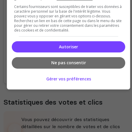
Certains fournisseurs sont susceptibles de traiter vos données à
caractère personnel sur la base de l'intérêt légitime. Vous
4
pouvez vous y opposer en gérant vos options ci-dessous.
Recherchez un lien en bas de cette page ou dans le menu du site
pour gérer ou retirer votre consentement dans les paramètres
3
des cookies et de confidentialité.
2
Autoriser
1
Ne pas consentir
0
13h
15h
17h
19h
21h
23h
01h
03h
05h
07h
09h
11h
13h
Gérer vos préférences
Statistiques des votes et clics
Vous pouvez découvrir des statistiques
détaillées sur le nombre de votes et de clics